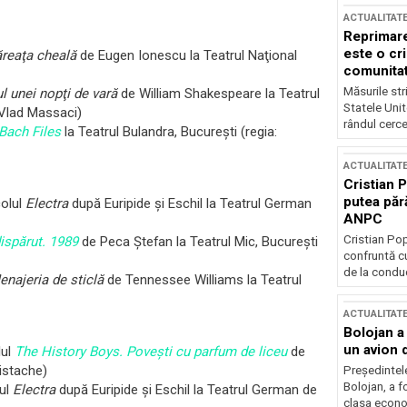
ACTUALITAT
Reprimare
este o cri
reaţa cheală
de Eugen Ionescu la Teatrul Naţional
comunitate
Măsurile stri
l unei nopţi de vară
de William Shakespeare la Teatrul
Statele Unit
 Vlad Massaci)
rândul cerce
Bach Files
la Teatrul Bulandra, Bucureşti (regia:
ACTUALITAT
Cristian 
putea păr
olul
Electra
după Euripide şi Eschil la Teatrul German
ANPC
Cristian Po
ispărut. 1989
de Peca Ştefan la Teatrul Mic, Bucureşti
confruntă cu
de la conduc
enajeria de sticlă
de Tennessee Williams la Teatrul
ACTUALITAT
Bolojan a
un avion d
lul
The History Boys. Poveşti cu parfum de liceu
de
ristache)
Președintele
Bolojan, a f
ul
Electra
după Euripide şi Eschil la Teatrul German de
clasa econom