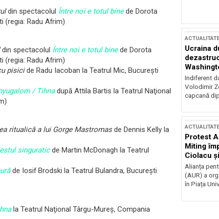
ul
din spectacolul
Între noi e totul bine
de Dorota
i (regia: Radu Afrim)
ACTUALITAT
Ucraina d
din spectacolul
Între noi e totul bine
de Dorota
dezastruo
i (regia: Radu Afrim)
Washingto
u pisici
de Radu Iacoban la Teatrul Mic, Bucureşti
incertitud
Indiferent d
Volodimir Ze
nyugalom / Tihna
după Attila Bartis la Teatrul Naţional
capcană dip
m)
ACTUALITAT
ea ritualică a lui Gorge Mastromas
de Dennis Kelly la
Protest A
Miting îm
estul singuratic
de Martin McDonagh la Teatrul
Ciolacu ș
Victoriei
Alianța pen
ură
de Iosif Brodski la Teatrul Bulandra, Bucureşti
(AUR) a org
în Piața Univ
ihna
la Teatrul Naţional
Târgu-Mureş,
Compania