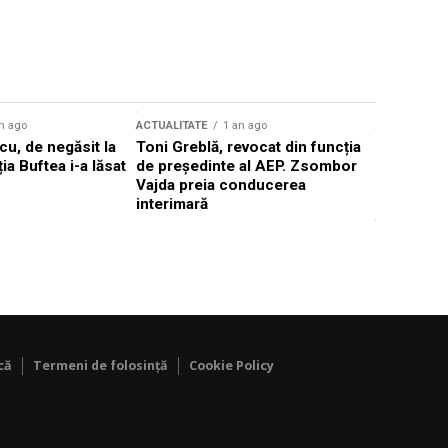
n ago
ACTUALITATE
1 an ago
ACTUALITATE
u, de negăsit la
Toni Greblă, revocat din funcția
Ilie Boloj
ția Buftea i-a lăsat
de președinte al AEP. Zsombor
alegerilor
Vajda preia conducerea
constituți
interimară
concentră
viitoarelo
că
Termeni de folosință
Cookie Policy