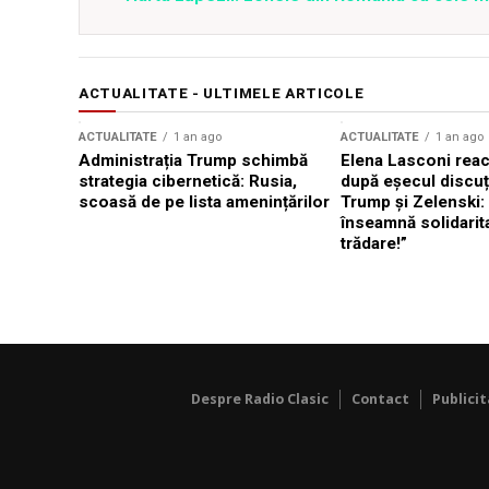
ACTUALITATE - ULTIMELE ARTICOLE
ACTUALITATE
1 an ago
ACTUALITATE
1 an ago
Administrația Trump schimbă
Elena Lasconi rea
strategia cibernetică: Rusia,
după eșecul discuți
scoasă de pe lista amenințărilor
Trump și Zelenski:
înseamnă solidarit
trădare!”
Despre Radio Clasic
Contact
Publici