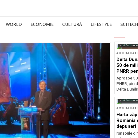
WORLD
ECONOMIE
CULTURĂ
LIFESTYLE
SCITECH
Sursă foto: Shutte
ACTUALITAT
Delta Dun
50 de mil
PNRR pen
esențiale
Aproape 50 
PNRR, pierdu
Delta Dunării
Sursă foto: Shutte
ACTUALITAT
Harta zăp
România c
depuneri 
Ninsorile di