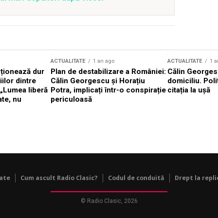
ACTUALITATE
1 an ago
ACTUALITATE
1 a
cționează dur
Plan de destabilizare a României:
Călin Georgesc
ilor dintre
Călin Georgescu și Horațiu
domiciliu. Poli
 „Lumea liberă
Potra, implicați într-o conspirație
citația la ușă
ate, nu
periculoasă
tate
Cum ascult Radio Clasic?
Codul de conduită
Drept la repli
© Radio Clasic, 2026