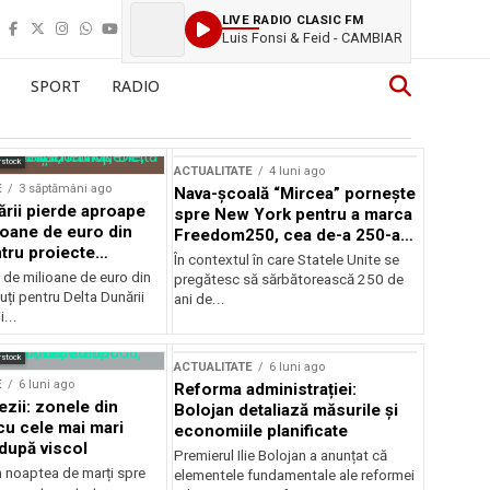
LIVE RADIO CLASIC FM
Luis Fonsi & Feid - CAMBIAR
SPORT
RADIO
rstock
ACTUALITATE
4 luni ago
E
3 săptămâni ago
Nava-școală “Mircea” pornește
ării pierde aproape
spre New York pentru a marca
ioane de euro din
Freedom250, cea de-a 250-a
tru proiecte
aniversare a Statelor Unite
În contextul în care Statele Unite se
de milioane de euro din
pregătesc să sărbătorească 250 de
ți pentru Delta Dunării
ani de...
...
rstock
ACTUALITATE
6 luni ago
E
6 luni ago
Reforma administrației:
ezii: zonele din
Bolojan detaliază măsurile și
u cele mai mari
economiile planificate
după viscol
Premierul Ilie Bolojan a anunțat că
n noaptea de marți spre
elementele fundamentale ale reformei