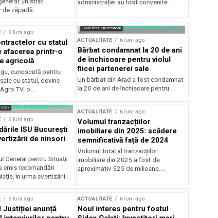
generat un strat
administrației au fost convenite...
v de zăpadă...
Sursă foto: Shutterstock
E
6 luni ago
ACTUALITATE
6 luni ago
ntractelor cu statul
Bărbat condamnat la 20 de ani
e afacerea printr-o
de închisoare pentru violul
e agricolă
fiicei partenerei sale
gu, cunoscută pentru
Un bărbat din Arad a fost condamnat
sale cu statul, devine
la 20 de ani de închisoare pentru...
 Agro TV, o...
rstock
ACTUALITATE
6 luni ago
E
6 luni ago
Volumul tranzacțiilor
rile ISU București
imobiliare din 2025: scădere
ertizării de ninsori
semnificativă față de 2024
Volumul total al tranzacțiilor
l General pentru Situații
imobiliare din 2025 a fost de
a emis recomandări
aproximativ 525 de milioane...
ție, în urma avertizării...
E
6 luni ago
ACTUALITATE
6 luni ago
 Justiției anunță
Noul interes pentru fostul