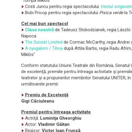
"Tompa Miklós"
Cristi Juncu pentru regia spectacolului
Vestul singurati
Bobi Pricop pentru regia spectacolului
Pisica verde
la T
Cel mai bun spectacol
Clasa noastră
de Tadeusz Słobodzianek, regia László B
Napoca
The Sunset Limited
de Cormac McCarthy, regia Andrei ş
A nyugalom / Tihna
după Attila Bartis, regia Radu Afrim
Miklós"
Conform statutului Uniunii Teatrale din România, Senatul
de excelenţă, premiile pentru întreaga activitate şi premii
teatrelor şi a propunerilor membrilor Senatului UNITER, în
următoarele premii:
Premiu de Excelenţă
Gigi Căciuleanu
Premiul pentru întreaga activitate
Actriţă:
Luminiţa Gheorghiu
Actor:
Vladimir Găitan
Regizor:
Victor Ioan Frunză