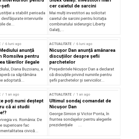
 interviurilor pentru
Sidex Galați: Investitori mari
-șefi
cer caietul de sarcini
stiției a stabilit perioada
Mai mulți investitori au solicitat
i desfășurate interviurile
caietul de sarcini pentru licitația
ile de...
combinatului siderurgic Liberty
Galați,...
E
6 luni ago
ACTUALITATE
6 luni ago
 Mediului anunță
Nicușor Dan anunță amânarea
n Romsilva pentru
discuțiilor despre șefii
 tăierilor ilegale
parchetelor
iului, Diana Buzoianu, a
Președintele Nicușor Dan a declarat
 speră ca săptămâna
că discuțiile privind numirile pentru
fie adoptată...
șefii parchetelor și serviciilor...
E
1 an ago
ACTUALITATE
1 an ago
te poți numi deștept
Ultimul sondaj comandat de
u că ai studii
Nicușor Dan
e!?
George Simion și Victor Ponta, în
fruntea sondajelor pentru alegerile
rvegia vs. România: De
prezidențiale ...
le superioare fac
 mentalitatea civică...