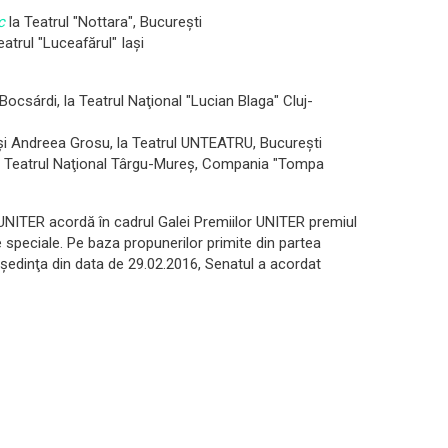
c
la Teatrul "Nottara", Bucureşti
eatrul "Luceafărul" Iaşi
ocsárdi, la Teatrul Naţional "Lucian Blaga"
Cluj-
i Andreea Grosu, la Teatrul UNTEATRU, Bucureşti
, Teatrul Naţional
Târgu-Mureş,
Compania "Tompa
 UNITER acordă în cadrul Galei Premiilor UNITER premiul
le speciale. Pe baza propunerilor primite din partea
 şedinţa din data de 29.02.2016, Senatul a acordat