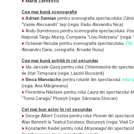
Maria Zărnescu
Cea mai bună scenografie
Adrian Damian
pentru scenografia spectacolului
Cântă
"Vasile Alecsandri" Iaşi (regia: Radu-Alexandru Nica)
Andu Dumitrescu pentru scenografia spectacolului
Visu
Naţional
Târgu-Mureş,
Compania "Liviu Rebreanu" (regia:
Octavian Neculai pentru scenografia spectacolului
The 
Alexandru Darie, coregrafia: Arcadie Rusu)
Cea mai bună actriţă în rol secundar
Ida
Jarcsek-Gaza
pentru rolul
Clitemnestra
din spectac
de Stat Timişoara (regia: László Bocsárdi)
Ilinca Manolache
pentru rolurile din spectacolul
Anul d
(regia: Ana Mărgineanu)
Florentina Năstase pentru rolul
Laura
din spectacolul
M
"Toma Caragiu" Ploieşti (regia: Sânziana Stoican)
Cel mai bun actor în rol secundar
George Albert Costea pentru rolul
Posner
din spectaco
Alan Bennett la Teatrul Excelsior, Bucureşti (regia: Vlad C
Konstantin Keidel pentru rolul
Moşneagul
din spectacol