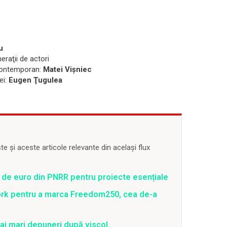
u
eraţii de actori
 contemporan:
Matei Vişniec
ei:
Eugen Ţugulea
 și aceste articole relevante din același flux
 de euro din PNRR pentru proiecte esențiale
ork pentru a marca Freedom250, cea de-a
ai mari depuneri după viscol