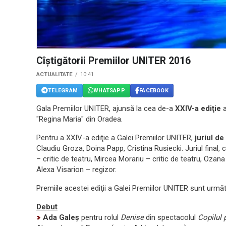
Cîştigătorii Premiilor UNITER 2016
ACTUALITATE
10:41
TELEGRAM
WHATSAPP
FACEBOOK
Gala Premiilor UNITER, ajunsă la cea
de-a
XXIV-a
ediţie
a
"Regina Maria" din Oradea.
Pentru a
XXIV-a
ediţie a Galei Premiilor UNITER,
juriul de
Claudiu Groza, Doina Papp, Cristina Rusiecki. Juriul final,
– critic de teatru, Mircea Morariu – critic de teatru, Ozan
Alexa Visarion – regizor.
Premiile acestei ediţii a Galei Premiilor UNITER sunt urmă
Debut
Ada Galeş
pentru rolul
Denise
din spectacolul
Copilul