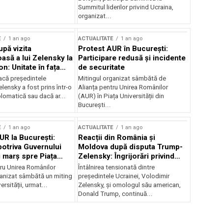
Summitul liderilor privind Ucraina,
organizat...
E
1 an ago
ACTUALITATE
1 an ago
upă vizita
Protest AUR în București:
asă a lui Zelensky la
Participare redusă și incidente
n: Unitate în fața
de securitate
inii
acă președintele
Mitingul organizat sâmbătă de
lensky a fost prins într-o
Alianța pentru Unirea Românilor
lomatică sau dacă ar...
(AUR) în Piața Universității din
București...
E
1 an ago
ACTUALITATE
1 an ago
UR la București:
Reacții din România și
potriva Guvernului
Moldova după disputa Trump-
i marș spre Piața
Zelensky: Îngrijorări privind
securitatea regională
tru Unirea Românilor
Întâlnirea tensionată dintre
anizat sâmbătă un miting
președintele Ucrainei, Volodimir
ersității, urmat...
Zelensky, și omologul său american,
Donald Trump, continuă...