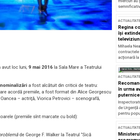
miercuri au 
semnificati
ACTUALITAT
Regina co
își extind
televiziun
Mihaela Nea
contractele 
acționară la
 avut loc luni,
9 mai 2016
la Sala Mare a Teatrului
Sursă foto: Shutte
ACTUALITAT
Recomandă
 nominalizări
a fost alcătuit din criticii de teatru:
în urma av
 care acordă premiile, a fost format din Alice Georgescu
puternice
a Oancea – actriţă, Viorica Petrovici – scenografă,
Inspectoratu
de Urgență 
pentru popula
toarele (premiile sînt marcate cu bold):
ACTUALITAT
Ministerul
 problemă
de George F. Walker la Teatrul "Sică