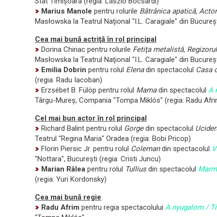
Stat Timişoara (regia: László Bocsárdi)
Marius Manole
pentru rolurile
Bătrânica apatică, Actor
Masłowska la Teatrul Naţional "I.L. Caragiale" din Bucureşt
Cea mai bună actriţă în rol principal
Dorina Chiriac pentru rolurile
Fetiţa metalistă, Regizorul
Masłowska la Teatrul Naţional "I.L. Caragiale" din Bucureşt
Emilia Dobrin
pentru rolul
Elena
din spectacolul
Casa c
(regia: Radu Iacoban)
Erzsébet B. Fülöp pentru rolul
Mama
din spectacolul
A 
Târgu-Mureş,
Compania "Tompa Miklós" (regia: Radu Afri
Cel mai bun actor în rol principal
Richard Balint pentru rolul
Gorge
din spectacolul
Ucider
Teatrul "Regina Maria" Oradea (regia: Bobi Pricop)
Florin Piersic Jr. pentru rolul
Coleman
din spectacolul
V
"Nottara", Bucureşti (regia: Cristi Juncu)
Marian Râlea
pentru rolul
Tullius
din spectacolul
Marm
(regia: Yuri Kordonsky)
Cea mai bună regie
Radu Afrim
pentru regia spectacolului
A nyugalom / T