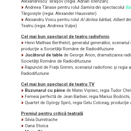
Alexandrescu" Braşov (regia: Adrian Iclenzan)
Andreea Tănase pentru rolul
Samira
din spectacolul
Ba
Târgovişte (regia: Alexander Hausvater)
Alexandru Voicu pentru rolul
Al doilea bărbat
,
Albert
din
Teatru
(regia: Andreea Vulpe)
Cel mai bun spectacol de teatru radiofonic
Henri Mathias Berthelot, generalul generalilor, scenariul d
producţie a Societăţii Române de Radiodifuziune
Jucătorul de table
de George Arion, dramatizarea radio
Societăţii Române de Radiodifuziune
Rapunzel de Fraţii Grimm, scenariul radiofonic şi regia a
Radiodifuziune
Cel mai bun spectacol de teatru TV
Buzunarul cu pâine
de Matei Vişniec, regia Tudor Chir
Femeia perfectă de Jean Barbier, regia Marius Bodochi,
Quartet de György Spiró, regia Gelu Colceag, producţie 
Premiul pentru critică teatrală
Silvia Dumitrache
Oana Stoica