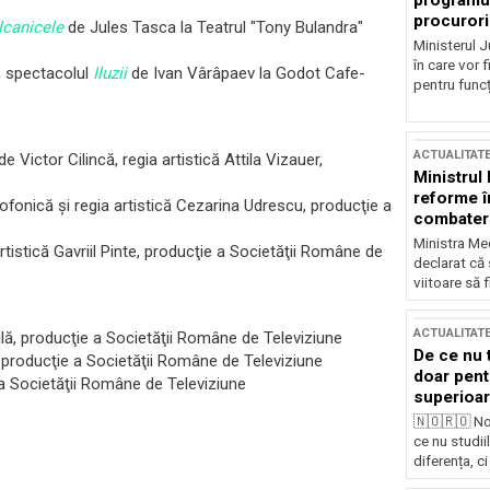
programul
procurori
lcanicele
de Jules Tasca la Teatrul "Tony Bulandra"
Ministerul Ju
în care vor f
 spectacolul
Iluzii
de Ivan Vârâpaev la Godot
Cafe-
pentru funcți
ACTUALITAT
e Victor Cilincă, regia artistică Attila Vizauer,
Ministrul
reforme î
fonică şi regia artistică Cezarina Udrescu, producţie a
combaterea
Ministra Med
rtistică Gavriil Pinte, producţie a Societăţii Române de
declarat că
viitoare să 
ACTUALITAT
ilă, producţie a Societăţii Române de Televiziune
De ce nu 
 producţie a Societăţii Române de Televiziune
doar pentr
a Societăţii Române de Televiziune
superioar
🇳🇴🇷🇴 No
ce nu studii
diferența, ci