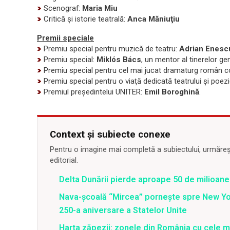
Scenograf:
Maria Miu
Critică şi istorie teatrală:
Anca Măniuţiu
Premii speciale
Premiu special pentru muzică de teatru:
Adrian Enesc
Premiu special:
Miklós Bács
, un mentor al tinerelor gen
Premiu special pentru cel mai jucat dramaturg român
Premiu special pentru o viaţă dedicată teatrului şi poezi
Premiul preşedintelui UNITER:
Emil Boroghină
.
Context și subiecte conexe
Pentru o imagine mai completă a subiectului, urmărește
editorial.
Delta Dunării pierde aproape 50 de milioane
Nava-școală “Mircea” pornește spre New Y
250-a aniversare a Statelor Unite
Harta zăpezii: zonele din România cu cele m