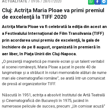
ACTUALITATE
09:06 / 28/07/2020
WHATSAPP
FACEBO
TEL
Cluj: Actriţa Maria Ploae va primi premiul
de excelenţă la TIFF 2020
Actriţa Maria Ploae va fi celebrată la ediţia din acest an
a Festivalului Internaţional de Film Transilvania (TIFF)
prin acordarea unui premiu de excelenţă, la gala de
închidere de pe 8 august, organizată în premieră în
aer liber, în Piaţa Unirii din Cluj-Napoca.
„O prezenţă magnetică pe marele ecran şi un talent veritabil
al scenei româneşti, Maria Ploae a jucat în peste 40 de
lungmetraje şi a strălucit în roluri memorabile alături de nume
mari ale cinematografiei române”, se arată într-un comunicat
de presă al organizatorilor TIFF.
Născută în 1951, actriţa a absolvit Institutul de Artă Teatrală
şi Cinematografică din Bucureşti în 1975, jucând în
numeroase pelicule de succes, precum: „Un comisar acuză”