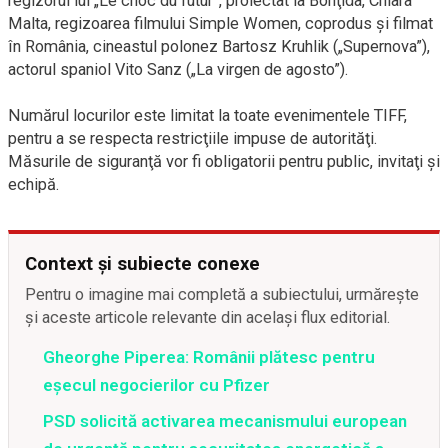
regizorul lui „Le choc du futur”, proiectat la Bonţida, Chiara
Malta, regizoarea filmului Simple Women, coprodus şi filmat
în România, cineastul polonez Bartosz Kruhlik („Supernova”),
actorul spaniol Vito Sanz („La virgen de agosto”).
Numărul locurilor este limitat la toate evenimentele TIFF,
pentru a se respecta restricţiile impuse de autorităţi.
Măsurile de siguranţă vor fi obligatorii pentru public, invitaţi şi
echipă.
Context și subiecte conexe
Pentru o imagine mai completă a subiectului, urmărește
și aceste articole relevante din același flux editorial.
Gheorghe Piperea: Românii plătesc pentru
eșecul negocierilor cu Pfizer
PSD solicită activarea mecanismului european