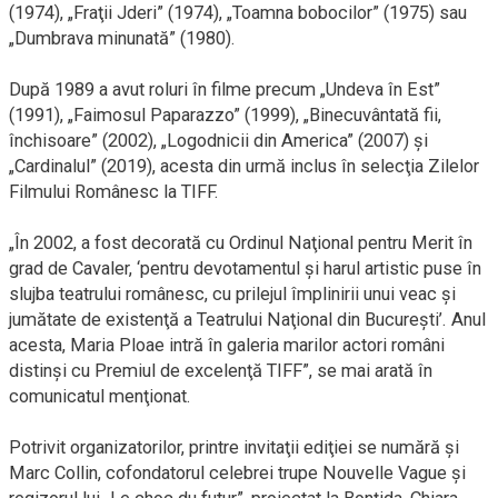
(1974), „Fraţii Jderi” (1974), „Toamna bobocilor” (1975) sau
„Dumbrava minunată” (1980).
După 1989 a avut roluri în filme precum „Undeva în Est”
(1991), „Faimosul Paparazzo” (1999), „Binecuvântată fii,
închisoare” (2002), „Logodnicii din America” (2007) şi
„Cardinalul” (2019), acesta din urmă inclus în selecţia Zilelor
Filmului Românesc la TIFF.
„În 2002, a fost decorată cu Ordinul Naţional pentru Merit în
grad de Cavaler, ‘pentru devotamentul şi harul artistic puse în
slujba teatrului românesc, cu prilejul împlinirii unui veac şi
jumătate de existenţă a Teatrului Naţional din Bucureşti’. Anul
acesta, Maria Ploae intră în galeria marilor actori români
distinşi cu Premiul de excelenţă TIFF”, se mai arată în
comunicatul menţionat.
Potrivit organizatorilor, printre invitaţii ediţiei se numără şi
Marc Collin, cofondatorul celebrei trupe Nouvelle Vague şi