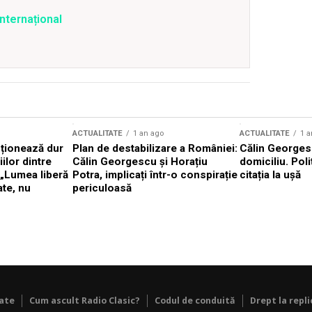
internațional
ACTUALITATE
1 an ago
ACTUALITATE
1 a
cționează dur
Plan de destabilizare a României:
Călin Georgesc
ilor dintre
Călin Georgescu și Horațiu
domiciliu. Poli
 „Lumea liberă
Potra, implicați într-o conspirație
citația la ușă
ate, nu
periculoasă
tate
Cum ascult Radio Clasic?
Codul de conduită
Drept la repli