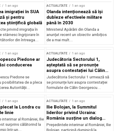
E
1 an ago
ACTUALITATE
1 an ago
a imigrației în SUA
Olanda intenționează să își
ză și pentru
dubleze efectivele militare
a științifică globală
până în 2030
cte privind imigrația în
Ministerul Apărării din Olanda a
e stârnesc îngrijorare în
anunțat recent un obiectiv ambițios
tătorilor din întreaga...
de a mai mult...
E
1 an ago
ACTUALITATE
1 an ago
Popescu Piedone ar
Judecătoria Sectorului 1,
ăsi conducerea
așteptată să se pronunțe
asupra contestației lui Călin
Georgescu privind controlul
pescu Piedone se
Judecătoria Sectorului 1 urmează să
judiciar
 posibilitatea de a pleca
se pronunțe luni asupra contestației
erea Autorității...
formulate de Călin Georgescu...
E
1 an ago
ACTUALITATE
1 an ago
 plecat la Londra cu
Ilie Bolojan, la Summitul
e linie
liderilor privind Ucraina:
România susține un dialog
 interimar al României, Ilie
transatlantic pentru securitate
ost surprins călătorind la
Președintele interimar al României, Ilie
și stabilitate
ic într-un...
Bolojan, participă duminică la