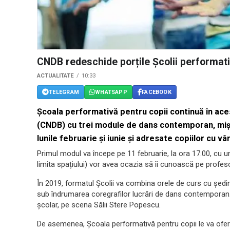
CNDB redeschide porțile Școlii performati
ACTUALITATE
10:33
TELEGRAM
WHATSAPP
FACEBOOK
Școala performativă pentru copii continuă în aces
(CNDB) cu trei module de dans contemporan, mișc
lunile februarie și iunie și adresate copiilor cu vâ
Primul modul va începe pe 11 februarie, la ora 17.00, cu 
limita spațiului) vor avea ocazia să îi cunoască pe profeso
În 2019, formatul Școlii va combina orele de curs cu ședinț
sub îndrumarea coregrafilor lucrări de dans contemporan. Ac
școlar, pe scena Sălii Stere Popescu.
De asemenea, Școala performativă pentru copii le va oferi