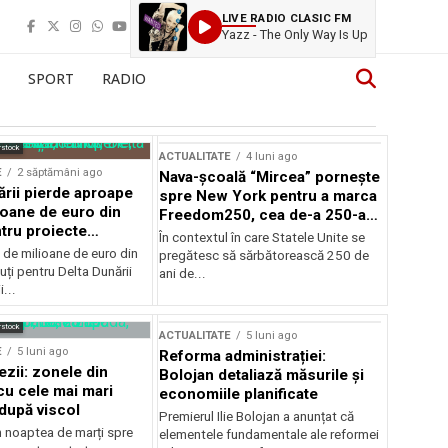
LIVE RADIO CLASIC FM
Yazz - The Only Way Is Up
SPORT
RADIO
rstock
ACTUALITATE
4 luni ago
E
2 săptămâni ago
Nava-școală “Mircea” pornește
ării pierde aproape
spre New York pentru a marca
ioane de euro din
Freedom250, cea de-a 250-a
tru proiecte
aniversare a Statelor Unite
În contextul în care Statele Unite se
de milioane de euro din
pregătesc să sărbătorească 250 de
ți pentru Delta Dunării
ani de...
...
rstock
ACTUALITATE
5 luni ago
E
5 luni ago
Reforma administrației:
ezii: zonele din
Bolojan detaliază măsurile și
u cele mai mari
economiile planificate
după viscol
Premierul Ilie Bolojan a anunțat că
n noaptea de marți spre
elementele fundamentale ale reformei