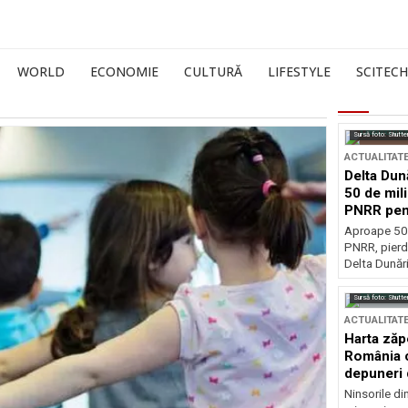
WORLD
ECONOMIE
CULTURĂ
LIFESTYLE
SCITECH
Sursă foto: Shutte
ACTUALITAT
Delta Dun
50 de mil
PNRR pen
esențiale
Aproape 50 
PNRR, pierdu
Delta Dunării
Sursă foto: Shutte
ACTUALITAT
Harta zăp
România c
depuneri 
Ninsorile di