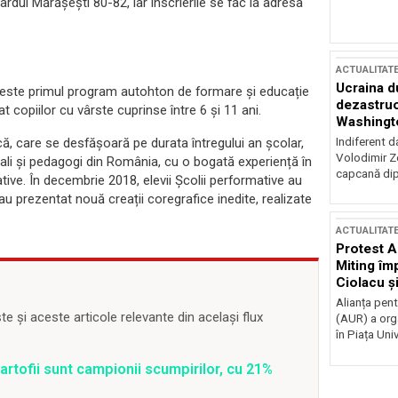
rdul Mărășești 80-82, iar înscrierile se fac la adresa
ACTUALITAT
Ucraina d
 este primul program autohton de formare și educație
dezastruo
 copiilor cu vârste cuprinse între 6 și 11 ani.
Washingto
incertitud
Indiferent d
ică, care se desfășoară pe durata întregului an școlar,
Volodimir Ze
zuali și pedagogi din România, cu o bogată experiență în
capcană dip
ive. În decembrie 2018, elevii Școlii performative au
au prezentat nouă creații coregrafice inedite, realizate
ACTUALITAT
Protest A
Miting îm
Ciolacu ș
Victoriei
Alianța pen
 și aceste articole relevante din același flux
(AUR) a org
în Piața Univ
 Cartofii sunt campionii scumpirilor, cu 21%