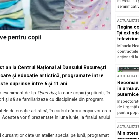
miercuri au 
semnificati
ACTUALITAT
Regina co
își extind
ve pentru copii
televiziun
Mihaela Nea
contractele 
acționară la
t an la Centrul Național al Dansului București
Sursă foto: Shutte
are și educație artistică, programate între
ACTUALITAT
Recomandă
rste cuprinse între 6 și 11 ani.
în urma av
un eveniment de tip
Open day
, la care copiii (și părinții, în
puternice
ri și să se familiarizeze cu disciplinele din program.
Inspectoratu
de Urgență 
ele de creație artistică, în cadrul cărora copiii vor crea
pentru popula
estea vor fi prezentate în luna iunie, la finalul anului
ACTUALITAT
Ministerul
 cursanților câte un atelier special pe lună, programat