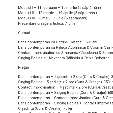
Modulul I – 11 februarie – 15 martie (5 săptămâni)
Modulul II – 18 martie – 19 aprilie (5 săptămâni)
Modulul III – 6 mai – 7 iunie (5 săptămâni)
Prezentare creație artistică: 7 iunie
Cursuri
Dans contemporan cu Catrinel Catană – 6-8 ani
Dans contemporan cu Raluca Adomnicăi & Cosmin Vasile
Contact Improvisation cu Smaranda Găbudeanu & Simona
Singing Bodies cu Alexandra Bălășoiu & Denis Bolborea –
Prețuri
Dans contemporan – 5 ședințe x 2 ore (Curs & Creație): 3
Singing Bodies – 5 ședințe x 2 ore (Curs & Creație): 350 le
Contact Improvisation – 4 ședințe x 2 ore (Curs & Creație)
Dans contemporan + Singing Bodies (Curs & Creație): 600
Dans contemporan + Contact Improvisation (Curs & Creați
Dans contemporan + Singing Bodies + Contact Improvisati
O ședință (Curs & Creație): 75 lei