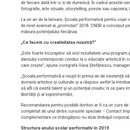
de fiecare dată într-o zi de duminică. În cadrul acestei seri
fotografie, arte vizuale, storytelling, poezie sau capoeira, 
La un an de la lansare, Școala performativă pentru copii va
de nivel avansat ai „promoției” 2018. CNDB a conceput p
măsura potențialului fiecăruia.
„Ce facem cu creativitatea noastră?”
„Este foarte încurajator să vezi rezultatele unui program-pi
dansului contemporan conduc la o educație artistică în ca
care crește”, spune coregrafa Vava Ștefănescu, manage
„Școala performativă a reușit în primul an de existență să
domenii artistice și culturale și a răspuns astfel la într
să afli că există talent și un potențial creativ; ni se pare im
libertății și al experimentării.
Recomandarea pentru posibilii doritori ar fi ca un curs d
completat de unul dintre cursurile speciale – Contact Imp
complementare ce îmbogățesc nu doar limbajul corporal, da
Structura anului școlar performativ în 2019