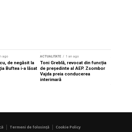
n ago
ACTUALITATE
1 an ago
ACTUALITATE
u, de negăsit la
Toni Greblă, revocat din funcția
Ilie Boloj
ția Buftea i-a lăsat
de președinte al AEP. Zsombor
alegerilor
Vajda preia conducerea
constituți
interimară
concentră
viitoarelo
că
Termeni de folosință
Cookie Policy