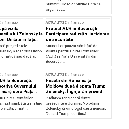
Summitul liderilor privind Ucraina,
organizat...
E
1 an ago
ACTUALITATE
1 an ago
upă vizita
Protest AUR în București:
asă a lui Zelensky la
Participare redusă și incidente
n: Unitate în fața
de securitate
inii
acă președintele
Mitingul organizat sâmbătă de
lensky a fost prins într-o
Alianța pentru Unirea Românilor
lomatică sau dacă ar...
(AUR) în Piața Universității din
București...
E
1 an ago
ACTUALITATE
1 an ago
UR la București:
Reacții din România și
potriva Guvernului
Moldova după disputa Trump-
i marș spre Piața
Zelensky: Îngrijorări privind
securitatea regională
tru Unirea Românilor
Întâlnirea tensionată dintre
anizat sâmbătă un miting
președintele Ucrainei, Volodimir
ersității, urmat...
Zelensky, și omologul său american,
Donald Trump, continuă...