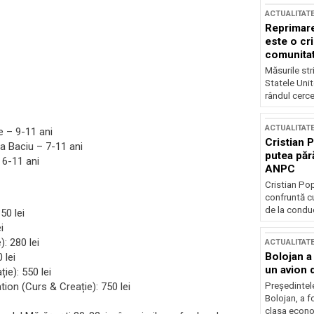
ACTUALITAT
Reprimare
este o cri
comunitate
Măsurile stri
Statele Unit
rândul cerce
ACTUALITAT
 – 9-11 ani
Cristian 
 Baciu – 7-11 ani
putea păr
 6-11 ani
ANPC
Cristian Po
confruntă cu
de la conduc
50 lei
i
: 280 lei
ACTUALITAT
Bolojan a
 lei
un avion d
e): 550 lei
Președintele
on (Curs & Creație): 750 lei
Bolojan, a f
clasa econom