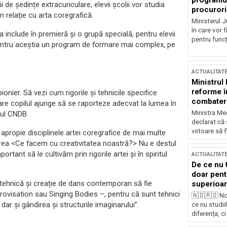
programul
i de ședințe extracuriculare, elevii școlii vor studia
procurori
în relație cu arta coregrafică.
Ministerul Ju
în care vor f
 include în premieră și o grupă specială, pentru elevii
pentru funcți
entru aceștia un program de formare mai complex, pe
ACTUALITAT
Ministrul
reforme î
onier. Să vezi cum rigorile și tehnicile specifice
combaterea
re copilul ajunge să se raporteze adecvat la lumea în
Ministra Med
rul CNDB.
declarat că
viitoare să 
 apropie disciplinele artei coregrafice de mai multe
ebarea <Ce facem cu creativitatea noastră?> Nu e destul
portant să le cultivăm prin rigorile artei și în spiritul
ACTUALITAT
De ce nu 
doar pentr
e tehnică și creație de dans contemporan să fie
superioar
rovisation sau Singing Bodies –, pentru că sunt tehnici
🇳🇴🇷🇴 No
r și gândirea și structurile imaginarului”.
ce nu studii
diferența, ci