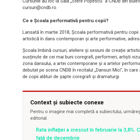
Cursurile au loc la Sala „Stere Popescu” a CNDB din Buleva
cursuri@cndb.ro.
Ce e Școala performativă pentru copii?
Lansată în martie 2018, Școala performativă pentru copii
artistică în dans contemporan și arte performative, adresat
Școala îmbină cursuri, ateliere și sesiuni de creație artist
susținute de cei mai buni coregrafi, performeri, artiști vi
zona dansului, a artei contemporane și a artelor performat
debutat pe scena CNDB în recitalul „Dansuri Mici”, în care 
de copii alături de șapte coregrafi și dramaturgi.
Context și subiecte conexe
Pentru o imagine mai completă a subiectului, urmărește
editorial.
Rata inflaţiei a crescut în februarie la 3,8%.
faţă de decembrie