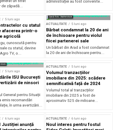
generat un strat
administrației au fost convenite...
v de zăpadă...
Sursă foto: Shutterstock
E
5 luni ago
ACTUALITATE
5 luni ago
ntractelor cu statul
Bărbat condamnat la 20 de ani
e afacerea printr-o
de închisoare pentru violul
e agricolă
fiicei partenerei sale
gu, cunoscută pentru
Un bărbat din Arad a fost condamnat
sale cu statul, devine
la 20 de ani de închisoare pentru...
 Agro TV, o...
rstock
ACTUALITATE
5 luni ago
E
5 luni ago
Volumul tranzacțiilor
rile ISU București
imobiliare din 2025: scădere
ertizării de ninsori
semnificativă față de 2024
Volumul total al tranzacțiilor
l General pentru Situații
imobiliare din 2025 a fost de
a emis recomandări
aproximativ 525 de milioane...
ție, în urma avertizării...
E
6 luni ago
ACTUALITATE
6 luni ago
 Justiției anunță
Noul interes pentru fostul