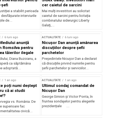
 interviurilor pentru
Sidex Galați: Investitori mari
-șefi
cer caietul de sarcini
stiției a stabilit perioada
Mai mulți investitori au solicitat
i desfășurate interviurile
caietul de sarcini pentru licitația
ile de...
combinatului siderurgic Liberty
Galați,...
E
6 luni ago
ACTUALITATE
6 luni ago
 Mediului anunță
Nicușor Dan anunță amânarea
n Romsilva pentru
discuțiilor despre șefii
 tăierilor ilegale
parchetelor
iului, Diana Buzoianu, a
Președintele Nicușor Dan a declarat
 speră ca săptămâna
că discuțiile privind numirile pentru
fie adoptată...
șefii parchetelor și serviciilor...
E
1 an ago
ACTUALITATE
1 an ago
te poți numi deștept
Ultimul sondaj comandat de
u că ai studii
Nicușor Dan
e!?
George Simion și Victor Ponta, în
fruntea sondajelor pentru alegerile
rvegia vs. România: De
prezidențiale ...
le superioare fac
 mentalitatea civică...