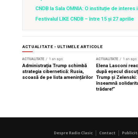
CNDB la Sala OMNIA: O instituție de interes 
Festivalul LIKE CNDB – între 15 și 27 aprilie
ACTUALITATE - ULTIMELE ARTICOLE
ACTUALITATE
1 an ago
ACTUALITATE
1 an ago
Administrația Trump schimbă
Elena Lasconi rea
strategia cibernetică: Rusia,
după eșecul discuți
scoasă de pe lista amenințărilor
Trump și Zelenski:
înseamnă solidarit
trădare!”
Despre Radio Clasic
Contact
Publici