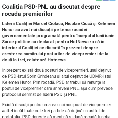
Coaliția PSD-PNL au discutat despre
rocada premierilor
Liderii Coaliției Marcel Ciolacu, Nicolae Ciucă și Kelemen
Hunor au avut noi discuții pe tema rocadei
guvernamentale programată pentru începutul lunii iunie.
Surse politice au declarat pentru HotNews.ro că în
interiorul Coaliției se discută în prezent despre
creșterea numărului posturilor de vicepremieri de la
două la trei, relatează Hotnews.
În prezent există două posturi de vicepremieri, unul deținut
de PSD-istul Sorin Grindeanu și altul deținut de UDMR-istul
Kelemen Hunor. Prin rocadă, PSD ar trebui să renunțe la
postul de vicepremier care ar reveni PNL, așa cum prevede
protocolul semnat de liderii PSD și PNL.
Există discuții pentru crearea unui nou post de vicepremier
astfel încât toate cele trei partide să dețină un astfel de
portofoliu. PSD dorește să mențină și după rocadă funcția