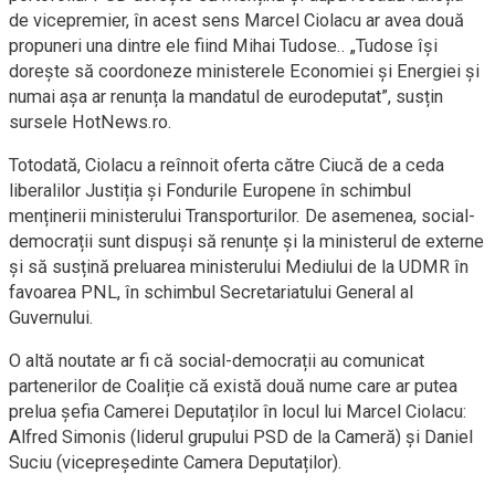
de vicepremier, în acest sens Marcel Ciolacu ar avea două
propuneri una dintre ele fiind Mihai Tudose.. „Tudose își
dorește să coordoneze ministerele Economiei și Energiei și
numai așa ar renunța la mandatul de eurodeputat”, susțin
sursele HotNews.ro.
Totodată, Ciolacu a reînnoit oferta către Ciucă de a ceda
liberalilor Justiția și Fondurile Europene în schimbul
menținerii ministerului Transporturilor. De asemenea, social-
democrații sunt dispuși să renunțe și la ministerul de externe
și să susțină preluarea ministerului Mediului de la UDMR în
favoarea PNL, în schimbul Secretariatului General al
Guvernului.
O altă noutate ar fi că social-democrații au comunicat
partenerilor de Coaliție că există două nume care ar putea
prelua șefia Camerei Deputaților în locul lui Marcel Ciolacu:
Alfred Simonis (liderul grupului PSD de la Cameră) și Daniel
Suciu (vicepreședinte Camera Deputaților).