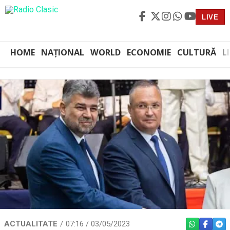
LIVE
HOME
NAȚIONAL
WORLD
ECONOMIE
CULTURĂ
L
ACTUALITATE
07:16 / 03/05/2023
WHATSAPP
FACEBO
TEL