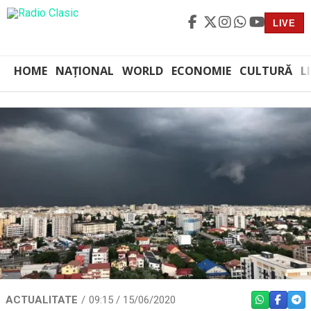
LIVE
HOME
NAȚIONAL
WORLD
ECONOMIE
CULTURĂ
L
ACTUALITATE
09:15 / 15/06/2020
WHATSAPP
FACEBO
TEL