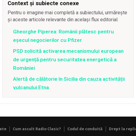
Context și subiecte conexe
Pentru o imagine mai completă a subiectului, urmărește
și aceste articole relevante din același flux editorial.
Gheorghe Piperea: Românii plătesc pentru
eșecul negocierilor cu Pfizer
PSD solicită activarea mecanismului european
de urgență pentru securitatea energetică a
României
Alertă de călătorie în Sicilia din cauza activității
vulcanului Etna
tate
Cum ascult Radio Clasic?
Codul de conduită
Drept la repli