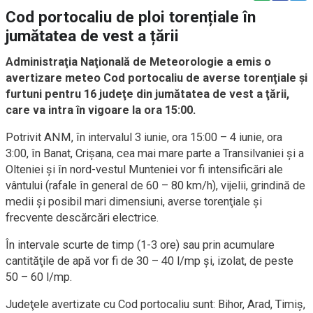
Cod portocaliu de ploi torențiale în
jumătatea de vest a țării
Administraţia Naţională de Meteorologie a emis o
avertizare meteo Cod portocaliu de averse torenţiale şi
furtuni pentru 16 judeţe din jumătatea de vest a ţării,
care va intra în vigoare la ora 15:00.
Potrivit ANM, în intervalul 3 iunie, ora 15:00 – 4 iunie, ora
3:00, în Banat, Crişana, cea mai mare parte a Transilvaniei şi a
Olteniei şi în nord-vestul Munteniei vor fi intensificări ale
vântului (rafale în general de 60 – 80 km/h), vijelii, grindină de
medii şi posibil mari dimensiuni, averse torenţiale şi
frecvente descărcări electrice.
În intervale scurte de timp (1-3 ore) sau prin acumulare
cantităţile de apă vor fi de 30 – 40 l/mp şi, izolat, de peste
50 – 60 l/mp.
Judeţele avertizate cu Cod portocaliu sunt: Bihor, Arad, Timiş,