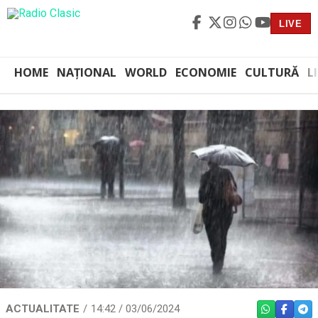
LIVE
HOME
NAȚIONAL
WORLD
ECONOMIE
CULTURĂ
L
ACTUALITATE
14:42 / 03/06/2024
WHATSAPP
FACEBO
TEL