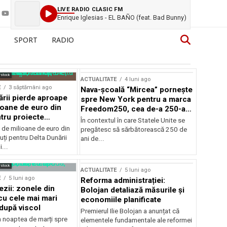
LIVE RADIO CLASIC FM
Enrique Iglesias - EL BAÑO (feat. Bad Bunny)
SPORT
RADIO
rstock
ACTUALITATE
4 luni ago
E
3 săptămâni ago
Nava-școală “Mircea” pornește
ării pierde aproape
spre New York pentru a marca
ioane de euro din
Freedom250, cea de-a 250-a
tru proiecte
aniversare a Statelor Unite
În contextul în care Statele Unite se
de milioane de euro din
pregătesc să sărbătorească 250 de
ți pentru Delta Dunării
ani de...
...
rstock
ACTUALITATE
5 luni ago
E
5 luni ago
Reforma administrației:
ezii: zonele din
Bolojan detaliază măsurile și
u cele mai mari
economiile planificate
după viscol
Premierul Ilie Bolojan a anunțat că
n noaptea de marți spre
elementele fundamentale ale reformei