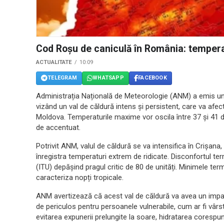
Cod Roșu de caniculă în România: tempera
ACTUALITATE
10:09
TELEGRAM
WHATSAPP
FACEBOOK
Administrația Națională de Meteorologie (ANM) a emis un c
vizând un val de căldură intens și persistent, care va afec
Moldova. Temperaturile maxime vor oscila între 37 și 41 de
de accentuat.
Potrivit ANM, valul de căldură se va intensifica în Crișana
înregistra temperaturi extrem de ridicate. Disconfortul t
(ITU) depășind pragul critic de 80 de unități. Minimele te
caracteriza nopți tropicale.
ANM avertizează că acest val de căldură va avea un impact
de periculos pentru persoanele vulnerabile, cum ar fi vârst
evitarea expunerii prelungite la soare, hidratarea corespunz