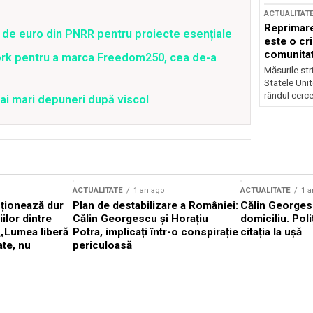
ACTUALITAT
Reprimare
 de euro din PNRR pentru proiecte esențiale
este o cri
comunitate
ork pentru a marca Freedom250, cea de-a
Măsurile stri
Statele Unit
rândul cerce
ai mari depuneri după viscol
ACTUALITATE
1 an ago
ACTUALITATE
1 a
cționează dur
Plan de destabilizare a României:
Călin Georgesc
ilor dintre
Călin Georgescu și Horațiu
domiciliu. Poli
 „Lumea liberă
Potra, implicați într-o conspirație
citația la ușă
ate, nu
periculoasă