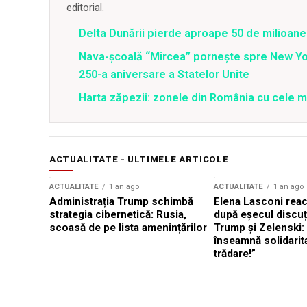
editorial.
Delta Dunării pierde aproape 50 de milioane
Nava-școală “Mircea” pornește spre New Y
250-a aniversare a Statelor Unite
Harta zăpezii: zonele din România cu cele m
ACTUALITATE - ULTIMELE ARTICOLE
ACTUALITATE
1 an ago
ACTUALITATE
1 an ago
Administrația Trump schimbă
Elena Lasconi rea
strategia cibernetică: Rusia,
după eșecul discuți
scoasă de pe lista amenințărilor
Trump și Zelenski:
înseamnă solidarit
trădare!”