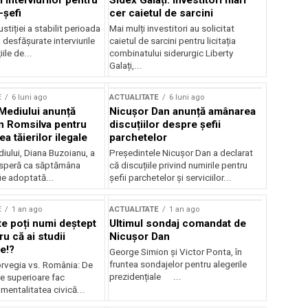
 interviurilor pentru
Sidex Galați: Investitori mari
-șefi
cer caietul de sarcini
stiției a stabilit perioada
Mai mulți investitori au solicitat
i desfășurate interviurile
caietul de sarcini pentru licitația
ile de...
combinatului siderurgic Liberty
Galați,...
E
6 luni ago
ACTUALITATE
6 luni ago
 Mediului anunță
Nicușor Dan anunță amânarea
n Romsilva pentru
discuțiilor despre șefii
 tăierilor ilegale
parchetelor
iului, Diana Buzoianu, a
Președintele Nicușor Dan a declarat
 speră ca săptămâna
că discuțiile privind numirile pentru
fie adoptată...
șefii parchetelor și serviciilor...
E
1 an ago
ACTUALITATE
1 an ago
te poți numi deștept
Ultimul sondaj comandat de
u că ai studii
Nicușor Dan
e!?
George Simion și Victor Ponta, în
fruntea sondajelor pentru alegerile
rvegia vs. România: De
prezidențiale ...
le superioare fac
 mentalitatea civică...