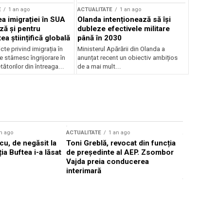
E
1 an ago
ACTUALITATE
1 an ago
a imigrației în SUA
Olanda intenționează să își
ză și pentru
dubleze efectivele militare
a științifică globală
până în 2030
cte privind imigrația în
Ministerul Apărării din Olanda a
e stârnesc îngrijorare în
anunțat recent un obiectiv ambițios
tătorilor din întreaga...
de a mai mult...
n ago
ACTUALITATE
1 an ago
ACTUALITATE
u, de negăsit la
Toni Greblă, revocat din funcția
Ilie Boloj
ția Buftea i-a lăsat
de președinte al AEP. Zsombor
alegerilor
Vajda preia conducerea
constituți
interimară
concentră
viitoarelo