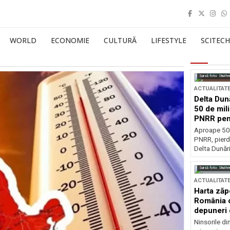
WORLD
ECONOMIE
CULTURĂ
LIFESTYLE
SCITECH
Sursă foto: Shutte
ACTUALITAT
Delta Dun
50 de mil
PNRR pen
esențiale
Aproape 50 
PNRR, pierdu
Delta Dunării
Sursă foto: Shutte
ACTUALITAT
Harta zăp
România c
depuneri 
Ninsorile di