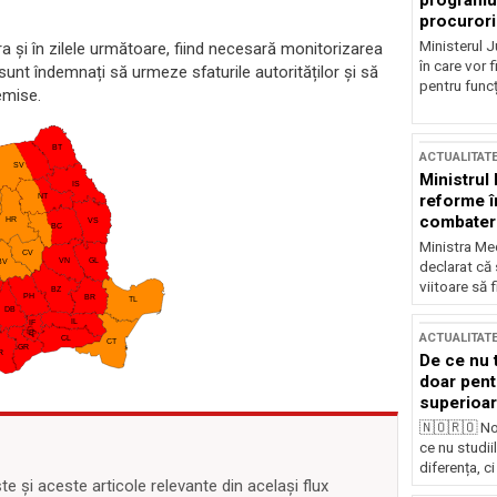
programul
procurori
Ministerul Ju
ra și în zilele următoare, fiind necesară monitorizarea
în care vor f
sunt îndemnați să urmeze sfaturile autorităților și să
pentru funcți
emise.
ACTUALITAT
Ministrul
reforme î
combaterea
Ministra Med
declarat că
viitoare să 
ACTUALITAT
De ce nu 
doar pentr
superioar
🇳🇴🇷🇴 No
ce nu studii
diferența, ci
 și aceste articole relevante din același flux