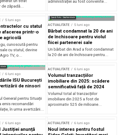
generat un strat
administrației au fost convenite...
v de zăpadă...
Sursă foto: Shutterstock
E
5 luni ago
ACTUALITATE
5 luni ago
ntractelor cu statul
Bărbat condamnat la 20 de ani
e afacerea printr-o
de închisoare pentru violul
e agricolă
fiicei partenerei sale
gu, cunoscută pentru
Un bărbat din Arad a fost condamnat
sale cu statul, devine
la 20 de ani de închisoare pentru...
 Agro TV, o...
rstock
ACTUALITATE
6 luni ago
E
6 luni ago
Volumul tranzacțiilor
rile ISU București
imobiliare din 2025: scădere
ertizării de ninsori
semnificativă față de 2024
Volumul total al tranzacțiilor
l General pentru Situații
imobiliare din 2025 a fost de
a emis recomandări
aproximativ 525 de milioane...
ție, în urma avertizării...
E
6 luni ago
ACTUALITATE
6 luni ago
 Justiției anunță
Noul interes pentru fostul