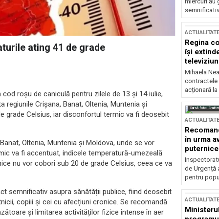
miercuri au 
semnificati
ACTUALITAT
Regina co
turile ating 41 de grade
își extind
televiziun
Mihaela Nea
contractele 
acționară la
od roșu de caniculă pentru zilele de 13 și 14 iulie,
ta regiunile Crișana, Banat, Oltenia, Muntenia și
Sursă foto: Shutte
 grade Celsius, iar disconfortul termic va fi deosebit
ACTUALITAT
Recomandă
în urma av
, Banat, Oltenia, Muntenia și Moldova, unde se vor
puternice
ermic va fi accentuat, indicele temperatură-umezeală
Inspectoratu
rmice nu vor coborî sub 20 de grade Celsius, ceea ce va
de Urgență 
pentru popula
 semnificativ asupra sănătății publice, fiind deosebit
ACTUALITAT
nicii, copiii și cei cu afecțiuni cronice. Se recomandă
Ministerul
ătoare și limitarea activităților fizice intense în aer