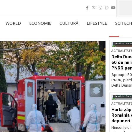
WORLD
ECONOMIE
CULTURĂ
LIFESTYLE
SCITECH
Sursă foto: Shutte
ACTUALITAT
Delta Dun
50 de mil
PNRR pen
esențiale
Aproape 50 
PNRR, pierdu
Delta Dunării
Sursă foto: Shutte
ACTUALITAT
Harta zăp
România c
depuneri 
Ninsorile di