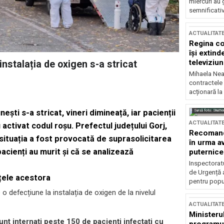
miercuri au 
semnificati
ACTUALITAT
Regina co
își extind
televiziun
instalația de oxigen s-a stricat
Mihaela Nea
contractele 
acționară la
Sursă foto: Shutte
ești s-a stricat, vineri dimineață, iar pacienții
ACTUALITAT
 activat codul roșu. Prefectul județului Gorj,
Recomandă
situația a fost provocată de suprasolicitarea
în urma av
pacienți au murit și că se analizează
puternice
Inspectoratu
de Urgență 
țele acestora
pentru popula
o defecțiune la instalația de oxigen de la nivelul
ACTUALITAT
Ministerul
unt internați peste 150 de pacienți infectați cu