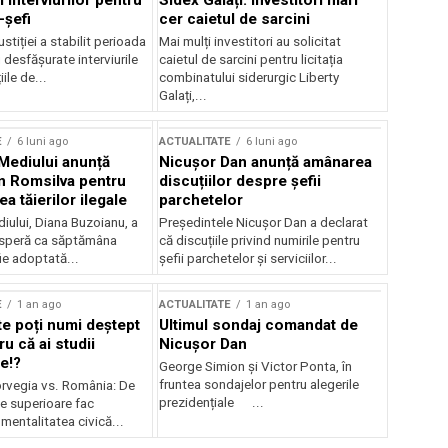
 interviurilor pentru
Sidex Galați: Investitori mari
-șefi
cer caietul de sarcini
stiției a stabilit perioada
Mai mulți investitori au solicitat
i desfășurate interviurile
caietul de sarcini pentru licitația
ile de...
combinatului siderurgic Liberty
Galați,...
E
6 luni ago
ACTUALITATE
6 luni ago
 Mediului anunță
Nicușor Dan anunță amânarea
n Romsilva pentru
discuțiilor despre șefii
 tăierilor ilegale
parchetelor
iului, Diana Buzoianu, a
Președintele Nicușor Dan a declarat
 speră ca săptămâna
că discuțiile privind numirile pentru
fie adoptată...
șefii parchetelor și serviciilor...
E
1 an ago
ACTUALITATE
1 an ago
te poți numi deștept
Ultimul sondaj comandat de
u că ai studii
Nicușor Dan
e!?
George Simion și Victor Ponta, în
fruntea sondajelor pentru alegerile
rvegia vs. România: De
prezidențiale ...
le superioare fac
 mentalitatea civică...