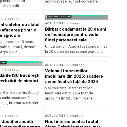
generat un strat
administrației au fost convenite...
v de zăpadă...
Sursă foto: Shutterstock
E
6 luni ago
ACTUALITATE
6 luni ago
ntractelor cu statul
Bărbat condamnat la 20 de ani
e afacerea printr-o
de închisoare pentru violul
e agricolă
fiicei partenerei sale
gu, cunoscută pentru
Un bărbat din Arad a fost condamnat
sale cu statul, devine
la 20 de ani de închisoare pentru...
 Agro TV, o...
rstock
ACTUALITATE
6 luni ago
E
6 luni ago
Volumul tranzacțiilor
rile ISU București
imobiliare din 2025: scădere
ertizării de ninsori
semnificativă față de 2024
Volumul total al tranzacțiilor
l General pentru Situații
imobiliare din 2025 a fost de
a emis recomandări
aproximativ 525 de milioane...
ție, în urma avertizării...
E
6 luni ago
ACTUALITATE
6 luni ago
 Justiției anunță
Noul interes pentru fostul