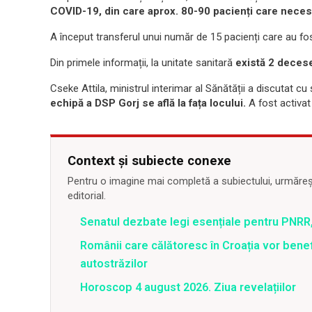
COVID-19, din care aprox. 80-90 pacienți care neces
A început transferul unui număr de 15 pacienți care au fost
Din primele informații, la unitate sanitară
există 2 decese
Cseke Attila, ministrul interimar al Sănătății a discutat cu
echipă a DSP Gorj se află la fața locului.
A fost activat
Context și subiecte conexe
Pentru o imagine mai completă a subiectului, urmărește
editorial.
Senatul dezbate legi esențiale pentru PNRR,
Românii care călătoresc în Croația vor bene
autostrăzilor
Horoscop 4 august 2026. Ziua revelațiilor