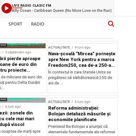
LIVE RADIO CLASIC FM
Billy Ocean - Caribbean Queen (No More Love on the Run)
SPORT
RADIO
rstock
ACTUALITATE
4 luni ago
E
3 săptămâni ago
Nava-școală “Mircea” pornește
ării pierde aproape
spre New York pentru a marca
ioane de euro din
Freedom250, cea de-a 250-a
tru proiecte
aniversare a Statelor Unite
În contextul în care Statele Unite se
de milioane de euro din
pregătesc să sărbătorească 250 de
ți pentru Delta Dunării
ani de...
...
rstock
ACTUALITATE
6 luni ago
E
6 luni ago
Reforma administrației:
ezii: zonele din
Bolojan detaliază măsurile și
u cele mai mari
economiile planificate
după viscol
Premierul Ilie Bolojan a anunțat că
n noaptea de marți spre
elementele fundamentale ale reformei