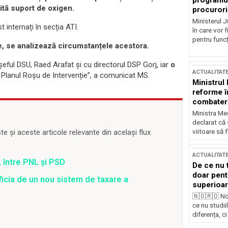
programul
ită suport de oxigen.
procurori
Ministerul Ju
 internați în secția ATI.
în care vor f
pentru funcți
, se analizează circumstanțele acestora.
 șeful DSU, Raed Arafat și cu directorul DSP Gorj, iar
o
ACTUALITAT
 Planul Roșu de Intervenție”, a comunicat MS.
Ministrul
reforme î
combaterea
Ministra Med
declarat că
viitoare să 
 și aceste articole relevante din același flux
ACTUALITAT
 între PNL și PSD
De ce nu 
doar pentr
ficia de un nou sistem de taxare a
superioar
🇳🇴🇷🇴 No
ce nu studii
diferența, ci