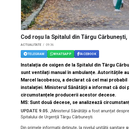
Cod roșu la Spitalul din Târgu Cărbunești, 
ACTUALITATE
09:36
TELEGRAM
WHATSAPP
FACEBOOK
Instalația de oxigen de la Spitalul din Târgu Cărbun
sunt ventilați manual în ambulanțe. Autoritățile au
Marcel Iacobescu, a declarat că cel mai probabil 
instalației. Ministerul Sănătății a informat că doi 
circumstanțele producerii acestor decese.
MS: Sunt două decese, se analizează circumstan
UPDATE 9.05.
„Ministerul Sănătății a fost anunțat despre 
Spitalului de Urgență Târgu Cărbunești.
Din primele informații deținute, la nivelul unității sanitare
s