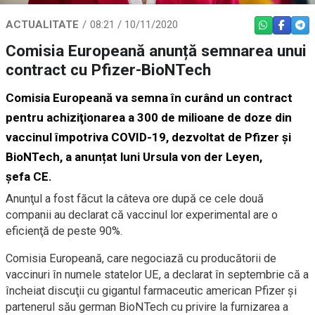
ACTUALITATE
08:21 / 10/11/2020
WHATSAPP
FACEBO
TEL
Comisia Europeană anunță semnarea unui
contract cu Pfizer-BioNTech
Comisia Europeană va semna în curând un contract
pentru achiziţionarea a 300 de milioane de doze din
vaccinul împotriva COVID-19, dezvoltat de Pfizer şi
BioNTech, a anunțat luni Ursula von der Leyen,
șefa CE.
Anunţul a fost făcut la câteva ore după ce cele două
companii au declarat că vaccinul lor experimental are o
eficienţă de peste 90%.
Comisia Europeană, care negociază cu producătorii de
vaccinuri în numele statelor UE, a declarat în septembrie că a
încheiat discuţii cu gigantul farmaceutic american Pfizer şi
partenerul său german BioNTech cu privire la furnizarea a