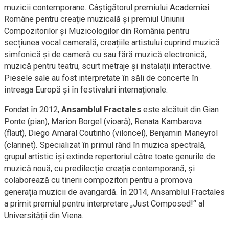
muzicii contemporane. Câștigătorul premiului Academiei
Române pentru creație muzicală și premiul Uniunii
Compozitorilor și Muzicologilor din România pentru
secțiunea vocal camerală, creațiile artistului cuprind muzică
simfonică și de cameră cu sau fără muzică electronică,
muzică pentru teatru, scurt metraje și instalații interactive.
Piesele sale au fost interpretate în săli de concerte în
întreaga Europă și în festivaluri internaționale.
Fondat în 2012,
Ansamblul Fractales
este alcătuit din Gian
Ponte (pian), Marion Borgel (vioară), Renata Kambarova
(flaut), Diego Amaral Coutinho (viloncel), Benjamin Maneyrol
(clarinet). Specializat în primul rând în muzica spectrală,
grupul artistic își extinde repertoriul către toate genurile de
muzică nouă, cu predilecție creația contemporană, și
colaborează cu tinerii compozitori pentru a promova
generația muzicii de avangardă. În 2014, Ansamblul Fractales
a primit premiul pentru interpretare „Just Composed!“ al
Universității din Viena.