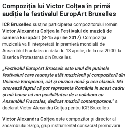
Compoziția lui Victor Colțea în primă
audiție la festivalul EuropArt Bruxelles
ICR Bruxelles
susține participarea compozitorului român
Victor Alexandru Colțea la Festivalul de muzică de
cameră EuropArt (8-15 aprilie 2017)
. Compoziția
muzicală va fi interpretată în premieră mondială de
Ansamblul Fractales în data de 13 aprilie, de la ora 20:00, la
Biserica Protestantă din Bruxelles.
„Festivalul EuropArt Brussels este unul din puținele
festivaluri care reunește atât muzicienii și compozitorii din
Uniunea Europeană, cât și muzica nouă și cea clasică. Mă
onorează faptul că pot reprezenta România în acest cadru
și mă bucur că am posibilitatea de a colabora cu
Ansamblul Fractales, dedicat muzicii contemporane.
” a
declarat Victor Alexandru Colțea pentru ICR Bruxelles.
Victor Alexandru Colțea
este compozitor și director al
ansamblului Sargo, grup instrumental consacrat promovării