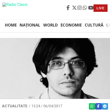
LIVE
HOME
NAȚIONAL
WORLD
ECONOMIE
CULTURĂ
L
ACTUALITATE
13:24 / 06/04/2017
WHATSAPP
FACEBO
TEL