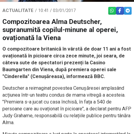
ACTUALITATE
10:41 / 03/01/2017
WHATSAPP
FACEBO
TEL
Compozitoarea Alma Deutscher,
supranumită copilul-minune al operei,
ovaționată la Viena
O compozitoare britanică în vârstă de doar 11 ani a fost
ovaționată în picioare circa zece minute, joi seara, de
câteva sute de spectatori prezenți la Casino
Baumgarten din Viena, după premiera operei sale
"Cinderella" (Cenușăreasa), informează BBC.
Deutscher a reimaginat povestea Cenușăresei amplasând
acțiunea într-un teatru condus de mama vitregă a acesteia.
"Premiera s-a jucat cu casa închisă, în fața a 540 de
persoane care au ovaționat în picioare", a declarat pentru AFP
Judy Grahame, responsabilă cu relațiile publice pentru tânăra
Alma.