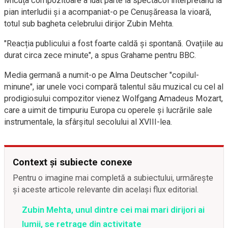
Micuța compozitoare a luat parte la spectacol interpretând la
pian interludii și a acompaniat-o pe Cenușăreasa la vioară,
totul sub bagheta celebrului dirijor Zubin Mehta.
"Reacția publicului a fost foarte caldă și spontană. Ovațiile au
durat circa zece minute", a spus Grahame pentru BBC.
Media germană a numit-o pe Alma Deutscher "copilul-
minune", iar unele voci compară talentul său muzical cu cel al
prodigiosului compozitor vienez Wolfgang Amadeus Mozart,
care a uimit de timpuriu Europa cu operele și lucrările sale
instrumentale, la sfârșitul secolului al XVIII-lea.
Context și subiecte conexe
Pentru o imagine mai completă a subiectului, urmărește
și aceste articole relevante din același flux editorial.
Zubin Mehta, unul dintre cei mai mari dirijori ai
lumii, se retrage din activitate