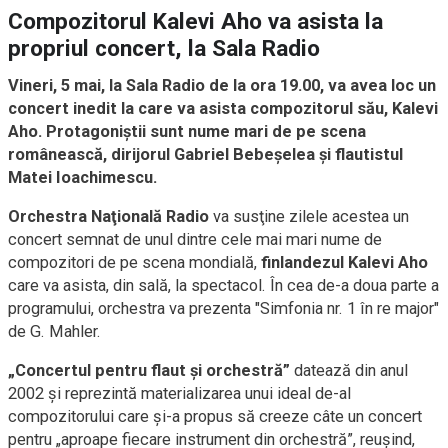
Compozitorul Kalevi Aho va asista la
propriul concert, la Sala Radio
Vineri, 5 mai, la Sala Radio de la ora 19.00, va avea loc un
concert inedit la care va asista compozitorul său, Kalevi
Aho. Protagoniştii sunt nume mari de pe scena
românească, dirijorul Gabriel Bebeşelea şi flautistul
Matei Ioachimescu.
Orchestra Naţională Radio
va susţine zilele acestea un
concert semnat de unul dintre cele mai mari nume de
compozitori de pe scena mondială,
finlandezul Kalevi Aho
care va asista, din sală, la spectacol. În cea de-a doua parte a
programului, orchestra va prezenta "Simfonia nr. 1 în re major"
de G. Mahler.
„Concertul pentru flaut şi orchestră”
datează din anul
2002 şi reprezintă materializarea unui ideal de-al
compozitorului care şi-a propus să creeze câte un concert
pentru „aproape fiecare instrument din orchestră”, reuşind,