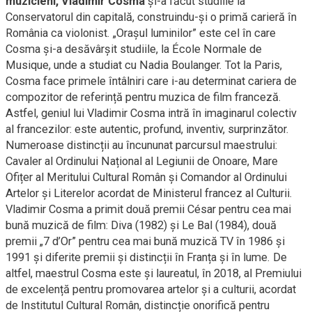
muzicieni, Vladimir Cosma
și-a făcut studiile la
Conservatorul din capitală, construindu-și o primă carieră în
România ca violonist. „Orașul luminilor” este cel în care
Cosma și-a desăvârșit studiile, la École Normale de
Musique, unde a studiat cu Nadia Boulanger. Tot la Paris,
Cosma face primele întâlniri care i-au determinat cariera de
compozitor de referință pentru muzica de film franceză.
Astfel, geniul lui Vladimir Cosma intră în imaginarul colectiv
al francezilor: este autentic, profund, inventiv, surprinzător.
Numeroase distincții au încununat parcursul maestrului:
Cavaler al Ordinului Național al Legiunii de Onoare, Mare
Ofițer al Meritului Cultural Român și Comandor al Ordinului
Artelor și Literelor acordat de Ministerul francez al Culturii.
Vladimir Cosma a primit două premii César pentru cea mai
bună muzică de film: Diva (1982) și Le Bal (1984), două
premii „7 d’Or” pentru cea mai bună muzică TV în 1986 și
1991 și diferite premii și distincții în Franța și în lume. De
altfel, maestrul Cosma este și laureatul, în 2018, al Premiului
de excelență pentru promovarea artelor și a culturii, acordat
de Institutul Cultural Român, distincție onorifică pentru