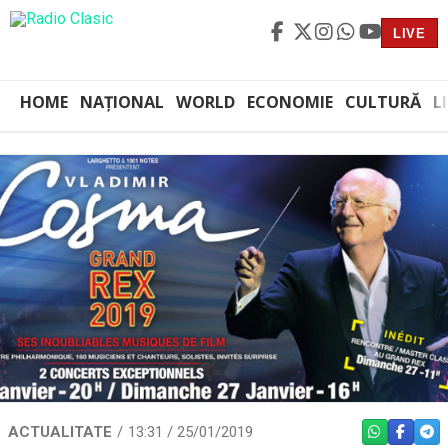
LIVE
HOME
NAȚIONAL
WORLD
ECONOMIE
CULTURĂ
L
ACTUALITATE
13:31 / 25/01/2019
WHATSAPP
FACEBO
TEL