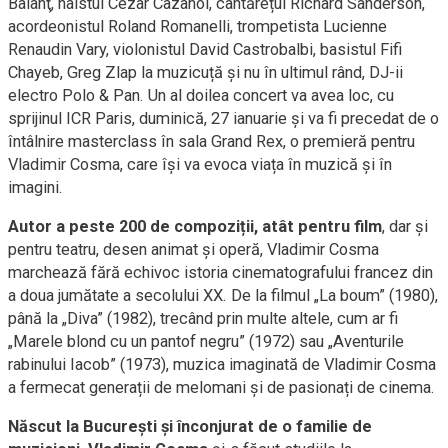
Baianţ, naistul Cezar Cazanoi, cântărețul Richard Sanderson,
acordeonistul Roland Romanelli, trompetista Lucienne
Renaudin Vary, violonistul David Castrobalbi, basistul Fifi
Chayeb, Greg Zlap la muzicuță și nu în ultimul rând, DJ-ii
electro Polo & Pan. Un al doilea concert va avea loc, cu
sprijinul ICR Paris, duminică, 27 ianuarie și va fi precedat de o
întâlnire masterclass în sala Grand Rex, o premieră pentru
Vladimir Cosma, care își va evoca viața în muzică și în
imagini.
Autor a peste 200 de compoziții, atât pentru film
, dar și
pentru teatru, desen animat și operă, Vladimir Cosma
marchează fără echivoc istoria cinematografului francez din
a doua jumătate a secolului XX. De la filmul „La boum” (1980),
până la „Diva” (1982), trecând prin multe altele, cum ar fi
„Marele blond cu un pantof negru” (1972) sau „Aventurile
rabinului Iacob” (1973), muzica imaginată de Vladimir Cosma
a fermecat generații de melomani și de pasionați de cinema.
Născut la București și înconjurat de o familie de