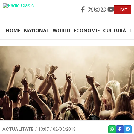
LIVE
HOME
NAȚIONAL
WORLD
ECONOMIE
CULTURĂ
L
ACTUALITATE
13:07 / 02/05/2018
WHATSAPP
FACEBO
TEL