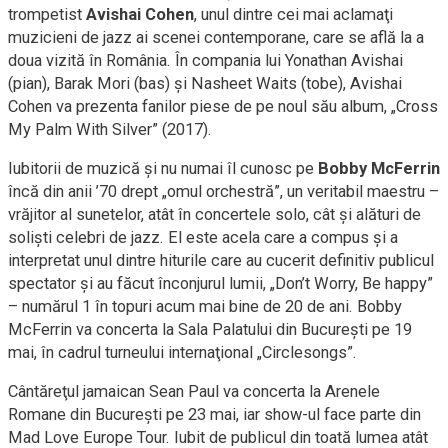
trompetist
Avishai Cohen
, unul dintre cei mai aclamaţi
muzicieni de jazz ai scenei contemporane, care se află la a
doua vizită în România. În compania lui Yonathan Avishai
(pian), Barak Mori (bas) şi Nasheet Waits (tobe), Avishai
Cohen va prezenta fanilor piese de pe noul său album, „Cross
My Palm With Silver” (2017).
Iubitorii de muzică şi nu numai îl cunosc pe
Bobby McFerrin
încă din anii ’70 drept „omul orchestră”, un veritabil maestru –
vrăjitor al sunetelor, atât în concertele solo, cât şi alături de
solişti celebri de jazz. El este acela care a compus şi a
interpretat unul dintre hiturile care au cucerit definitiv publicul
spectator şi au făcut înconjurul lumii, „Don’t Worry, Be happy”
– numărul 1 în topuri acum mai bine de 20 de ani. Bobby
McFerrin va concerta la Sala Palatului din Bucureşti pe 19
mai, în cadrul turneului internaţional „Circlesongs”.
Cântăreţul jamaican Sean Paul va concerta la Arenele
Romane din Bucureşti pe 23 mai, iar show-ul face parte din
Mad Love Europe Tour. Iubit de publicul din toată lumea atât