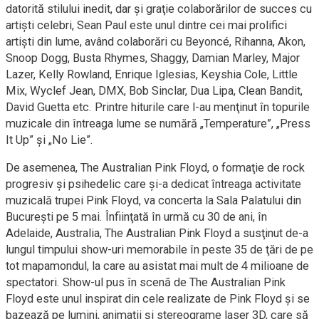
datorită stilului inedit, dar şi graţie colaborărilor de succes cu
artişti celebri, Sean Paul este unul dintre cei mai prolifici
artişti din lume, având colaborări cu Beyoncé, Rihanna, Akon,
Snoop Dogg, Busta Rhymes, Shaggy, Damian Marley, Major
Lazer, Kelly Rowland, Enrique Iglesias, Keyshia Cole, Little
Mix, Wyclef Jean, DMX, Bob Sinclar, Dua Lipa, Clean Bandit,
David Guetta etc. Printre hiturile care l-au menţinut în topurile
muzicale din întreaga lume se numără „Temperature”, „Press
It Up” şi „No Lie”.
De asemenea, The Australian Pink Floyd, o formaţie de rock
progresiv şi psihedelic care şi-a dedicat întreaga activitate
muzicală trupei Pink Floyd, va concerta la Sala Palatului din
Bucureşti pe 5 mai. Înfiinţată în urmă cu 30 de ani, în
Adelaide, Australia, The Australian Pink Floyd a susţinut de-a
lungul timpului show-uri memorabile în peste 35 de ţări de pe
tot mapamondul, la care au asistat mai mult de 4 milioane de
spectatori. Show-ul pus în scenă de The Australian Pink
Floyd este unul inspirat din cele realizate de Pink Floyd şi se
bazează pe lumini, animaţii şi stereograme laser 3D, care să