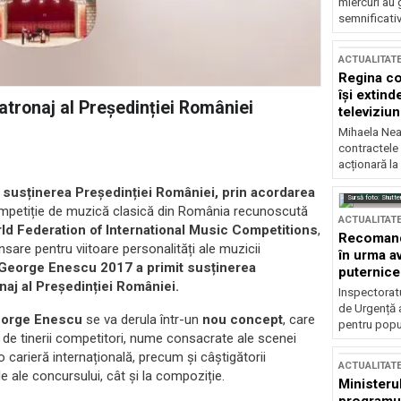
miercuri au 
semnificati
ACTUALITAT
Regina co
își extind
tronaj al Președinției României
televiziun
Mihaela Nea
contractele 
acționară la
 susținerea Președinției României, prin acordarea
Sursă foto: Shutte
mpetiție de muzică clasică din România recunoscută
ACTUALITAT
ld Federation of International Music Competitions
,
Recomandă
are pentru viitoare personalități ale muzicii
în urma av
l George Enescu 2017 a primit susținerea
puternice
naj al Președinției României.
Inspectoratu
de Urgență 
George Enescu
se va derula într-un
nou concept
, care
pentru popula
 de tinerii competitori, nume consacrate ale scenei
 o carieră internațională, precum și câștigătorii
ACTUALITAT
le ale concursului, cât și la compoziție.
Ministerul