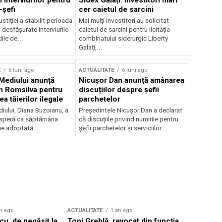
 interviurilor pentru
Sidex Galați: Investitori mari
-șefi
cer caietul de sarcini
stiției a stabilit perioada
Mai mulți investitori au solicitat
i desfășurate interviurile
caietul de sarcini pentru licitația
ile de...
combinatului siderurgic Liberty
Galați,...
E
6 luni ago
ACTUALITATE
6 luni ago
 Mediului anunță
Nicușor Dan anunță amânarea
n Romsilva pentru
discuțiilor despre șefii
 tăierilor ilegale
parchetelor
iului, Diana Buzoianu, a
Președintele Nicușor Dan a declarat
 speră ca săptămâna
că discuțiile privind numirile pentru
fie adoptată...
șefii parchetelor și serviciilor...
n ago
ACTUALITATE
1 an ago
ACTUALITATE
u, de negăsit la
Toni Greblă, revocat din funcția
Ilie Boloj