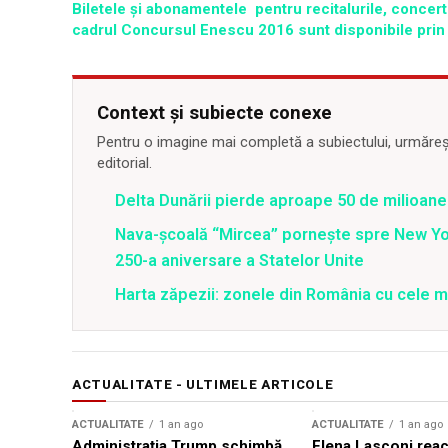
Biletele
și abonamentele
pentru recitalurile, concert
cadrul Concursul Enescu 2016 sunt disponibile prin
Context și subiecte conexe
Pentru o imagine mai completă a subiectului, urmărește
editorial.
Delta Dunării pierde aproape 50 de milioane
Nava-școală “Mircea” pornește spre New Y
250-a aniversare a Statelor Unite
Harta zăpezii: zonele din România cu cele m
ACTUALITATE - ULTIMELE ARTICOLE
ACTUALITATE
1 an ago
ACTUALITATE
1 an ago
Administrația Trump schimbă
Elena Lasconi rea