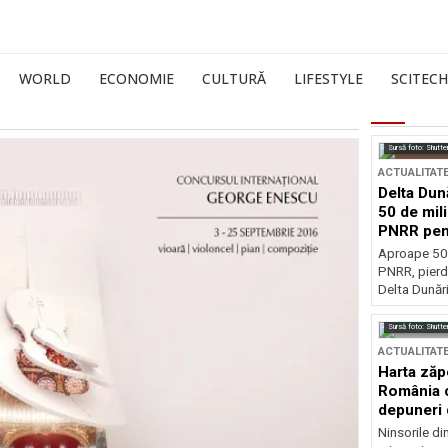
WORLD
ECONOMIE
CULTURĂ
LIFESTYLE
SCITECH
Sursă foto: Shutte
ACTUALITAT
Delta Dun
50 de mil
PNRR pen
esențiale
Aproape 50 
PNRR, pierdu
Delta Dunării
Sursă foto: Shutte
ACTUALITAT
Harta zăp
România c
depuneri 
Ninsorile di