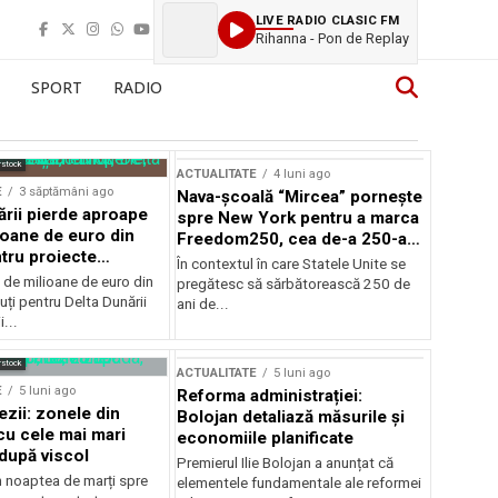
LIVE RADIO CLASIC FM
Rihanna - Pon de Replay
SPORT
RADIO
rstock
ACTUALITATE
4 luni ago
E
3 săptămâni ago
Nava-școală “Mircea” pornește
ării pierde aproape
spre New York pentru a marca
ioane de euro din
Freedom250, cea de-a 250-a
tru proiecte
aniversare a Statelor Unite
În contextul în care Statele Unite se
de milioane de euro din
pregătesc să sărbătorească 250 de
ți pentru Delta Dunării
ani de...
...
rstock
ACTUALITATE
5 luni ago
E
5 luni ago
Reforma administrației:
ezii: zonele din
Bolojan detaliază măsurile și
u cele mai mari
economiile planificate
după viscol
Premierul Ilie Bolojan a anunțat că
n noaptea de marți spre
elementele fundamentale ale reformei