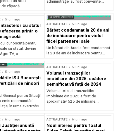
generat un strat
administrației au fost convenite...
v de zăpadă...
Sursă foto: Shutterstock
E
5 luni ago
ACTUALITATE
5 luni ago
ntractelor cu statul
Bărbat condamnat la 20 de ani
e afacerea printr-o
de închisoare pentru violul
e agricolă
fiicei partenerei sale
gu, cunoscută pentru
Un bărbat din Arad a fost condamnat
sale cu statul, devine
la 20 de ani de închisoare pentru...
 Agro TV, o...
rstock
ACTUALITATE
5 luni ago
E
5 luni ago
Volumul tranzacțiilor
rile ISU București
imobiliare din 2025: scădere
ertizării de ninsori
semnificativă față de 2024
Volumul total al tranzacțiilor
l General pentru Situații
imobiliare din 2025 a fost de
a emis recomandări
aproximativ 525 de milioane...
ție, în urma avertizării...
E
6 luni ago
ACTUALITATE
6 luni ago
 Justiției anunță
Noul interes pentru fostul