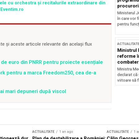
programul
ele cu orchestra și recitalurile extraordinare din
procurori
 Eventim.ro
Ministerul Ju
în care vor f
pentru funcți
 și aceste articole relevante din același flux
ACTUALITAT
Ministrul
reforme î
combaterea
 de euro din PNRR pentru proiecte esențiale
Ministra Med
ork pentru a marca Freedom250, cea de-a
declarat că
viitoare să 
ai mari depuneri după viscol
ACTUALITATE
1 an ago
ACTUALITATE
1 a
cționează dur
Plan de destabilizare a României:
Călin Georgesc