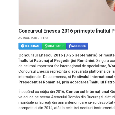
Concursul Enescu 2016 primește Înaltul Pa
ACTUALITATE
14:42
TELEGRAM
WHATSAPP
FACEBOOK
Concursul Enescu 2016 (3-25 septembrie)
primește
Înaltului Patronaj al Președinției României.
Singura co
de cel mai important for internațional de specialitate,
Wor
Concursul Enescu reprezintă o adevărată platformă de lans
internaționale. De asemenea, și
Festivalul Internaționa
Președenției României, prin acordarea Înaltului Patro
Începând cu ediția din 2016,
Concursul Internațional 
va aduce pe scena Ateneului Român din București, alături
mondiale și laureați din anii anteriori care și-au dezvoltat
competiției din 2014, atât la cele trei secțiuni instrumenta