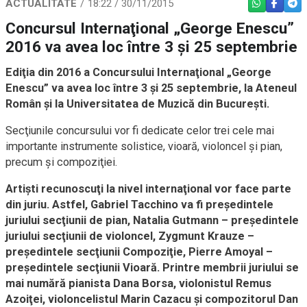
ACTUALITATE
18:22 / 30/11/2015
WHATSAPP
FACEBO
TEL
Concursul Internaţional „George Enescu”
2016 va avea loc între 3 şi 25 septembrie
Ediţia din 2016 a Concursului Internaţional „George
Enescu” va avea loc între 3 şi 25 septembrie, la Ateneul
Român şi la Universitatea de Muzică din Bucureşti.
Secţiunile concursului vor fi dedicate celor trei cele mai
importante instrumente solistice, vioară, violoncel şi pian,
precum şi compoziţiei.
Artişti recunoscuţi la nivel internaţional vor face parte
din juriu. Astfel, Gabriel Tacchino va fi preşedintele
juriului secţiunii de pian, Natalia Gutmann – preşedintele
juriului secţiunii de violoncel, Zygmunt Krauze –
preşedintele secţiunii Compoziţie, Pierre Amoyal –
preşedintele secţiunii Vioară. Printre membrii juriului se
mai numără pianista Dana Borsa, violonistul Remus
Azoiţei, violoncelistul Marin Cazacu şi compozitorul Dan