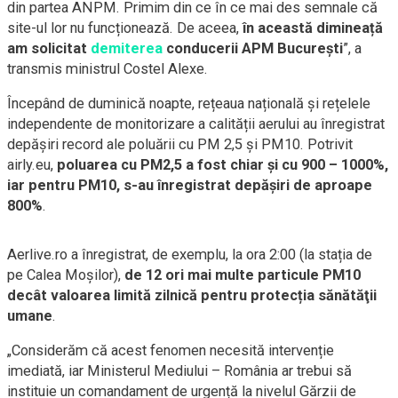
din partea ANPM. Primim din ce în ce mai des semnale că
site-ul lor nu funcționează. De aceea,
în această dimineață
am solicitat
demiterea
conducerii APM București
”, a
transmis ministrul Costel Alexe.
Începând de duminică noapte, rețeaua națională și rețelele
independente de monitorizare a calității aerului au înregistrat
depășiri record ale poluării cu PM 2,5 și PM10. Potrivit
airly.eu,
poluarea cu PM2,5 a fost chiar și cu 900 – 1000%,
iar pentru PM10, s-au înregistrat depășiri de aproape
800%
.
Aerlive.ro a înregistrat, de exemplu, la ora 2:00 (la stația de
pe Calea Moșilor),
de 12 ori mai multe particule PM10
decât valoarea limită zilnică pentru protecția sănătăţii
umane
.
„Considerăm că acest fenomen necesită intervenție
imediată, iar Ministerul Mediului – România ar trebui să
instituie un comandament de urgență la nivelul Gărzii de