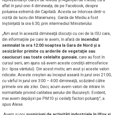
aflat în jurul orei 4 dimineața, de pe Facebook, despre
poluarea extremă din Capitală. Acesta se întorcea dintr-o
vizită de lucru din Maramureș. Garda de Mediu a fost
înștiințată la ora 6:30, prin intermediul Ministerului.
„Am avut în această dimineaţă discuţii cu cei de la ISU care,
din informaţiile pe care le avem, în afară de
incendiul
semnalat la ora 12:00 noaptea la Gara de Nord şi a
sesizărilor primite cu arderile de vegetaţie sau
cauciucuri sau toate celelalte gunoaie
, care au fost în
cursul serii, am ajuns să avem aceste condiţii atmosferice
(n.r. lipsa vântului). Din acest motiv, am avut şi aceste valori
ridicate. Aceste creşteri au început aseară în jurul orei 21:00,
cu vârful în jurul ore 3:00 – 4:00 dimineaţă, scăzând către
primele ore ale zilei. Deci, acum avem valori de intrare în
normalitate privind calitatea aerului din Bucureşti. Evident,
mai avem depăşiri pe PM10 şi ceilalţi factori poluanţi”, a
spus Alexe.
„Avem și noi
suspiciuni de activități industriale în Ilfov și