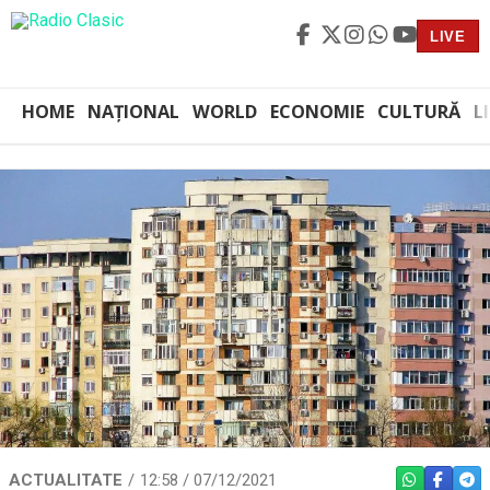
LIVE
HOME
NAȚIONAL
WORLD
ECONOMIE
CULTURĂ
L
ACTUALITATE
12:58 / 07/12/2021
WHATSAPP
FACEBO
TEL