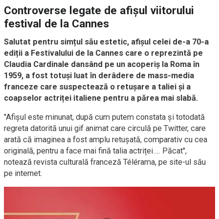
Controverse legate de afișul viitorului
festival de la Cannes
Salutat pentru simțul său estetic, afișul celei de-a 70-a
ediții a Festivalului de la Cannes care o reprezintă pe
Claudia Cardinale dansând pe un acoperiș la Roma în
1959, a fost totuși luat în derâdere de mass-media
franceze care suspectează o retușare a taliei și a
coapselor actriței italiene pentru a părea mai slabă.
"Afișul este minunat, după cum putem constata și totodată
regreta datorită unui gif animat care circulă pe Twitter, care
arată că imaginea a fost amplu retușată, comparativ cu cea
originală, pentru a face mai fină talia actriței…. Păcat",
notează revista culturală franceză Télérama, pe site-ul său
pe internet.