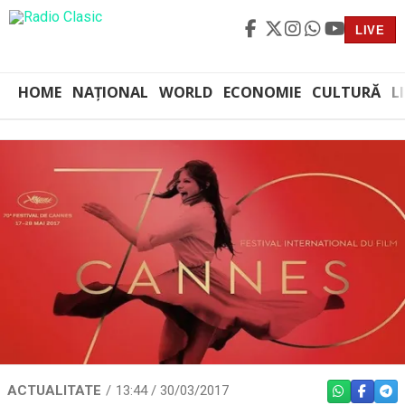
LIVE
HOME
NAȚIONAL
WORLD
ECONOMIE
CULTURĂ
L
ACTUALITATE
13:44 / 30/03/2017
WHATSAPP
FACEBO
TEL