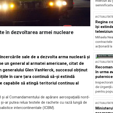
miercuri au 
semnificati
ACTUALITAT
Regina co
își extind
televiziun
e în dezvoltarea armei nucleare
Mihaela Nea
contractele 
acționară la
Sursă foto: Shutte
încercările sale de a dezvolta arma nucleară și
ACTUALITAT
une un general al armatei americane, citat de
Recomandă
 generalului Glen VanHerck, succesul obținut
în urma av
țiile în care țara continuă să-și extindă
puternice
Inspectoratu
e capabile să atingă teritoriul continuu al
de Urgență 
pentru popula
 şi al Comandamentului de apărare aerospaţială nord-
i-ar putea relua testele de rachete cu rază lungă de
ACTUALITAT
balistice intercontinentale (ICBM).
Ministerul