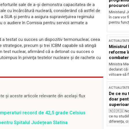
programul
eforturile sale de a-şi demonstra capacitatea de a
procurori
tale cu încărcătură nucleară, considerând că astfel de
Ministerul Ju
a SUA şi pentru a asigura supravieţuirea regimului
în care vor f
pentru funcți
u o audiere în Comisia pentru servicii armate a
 a testat cu succes un dispozitiv termonuclear, ceea
ACTUALITAT
le strategice, precum şi trei ICBM capabile să atingă
Ministrul
tim test nuclear, afirmând că a detonat cu succes o
reforme î
combaterea
oimpus în privinţa testelor nucleare şi de rachete cu
Ministra Med
declarat că
viitoare să 
ACTUALITAT
De ce nu 
 și aceste articole relevante din același flux
doar pentr
superioar
🇳🇴🇷🇴 No
emperaturi record de 42,5 grade Celsius
ce nu studii
diferența, ci
pentru Spitalul Județean Slatina