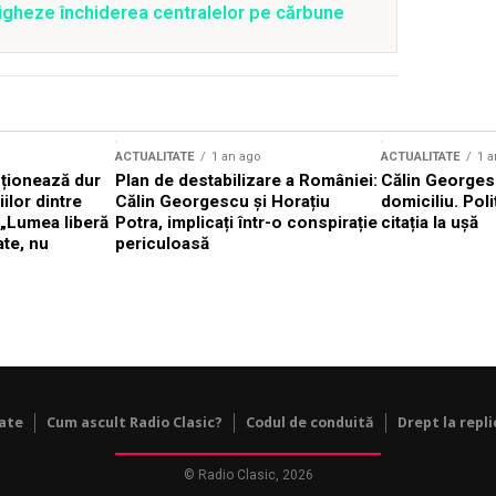
tigheze închiderea centralelor pe cărbune
ACTUALITATE
1 an ago
ACTUALITATE
1 a
cționează dur
Plan de destabilizare a României:
Călin Georgesc
ilor dintre
Călin Georgescu și Horațiu
domiciliu. Poli
 „Lumea liberă
Potra, implicați într-o conspirație
citația la ușă
ate, nu
periculoasă
tate
Cum ascult Radio Clasic?
Codul de conduită
Drept la repli
© Radio Clasic, 2026