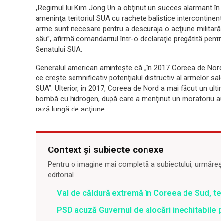
„Regimul lui Kim Jong Un a obţinut un succes alarmant în 
ameninţa teritoriul SUA cu rachete balistice intercontinen
arme sunt necesare pentru a descuraja o acţiune militară 
său”, afirmă comandantul într-o declaraţie pregătită pentr
Senatului SUA.
Generalul american aminteşte că „în 2017 Coreea de Nord
ce creşte semnificativ potenţialul distructiv al armelor sa
SUA”. Ulterior, în 2017, Coreea de Nord a mai făcut un ul
bombă cu hidrogen, după care a menţinut un moratoriu aut
rază lungă de acţiune.
Context și subiecte conexe
Pentru o imagine mai completă a subiectului, urmărește
editorial.
Val de căldură extremă în Coreea de Sud, t
PSD acuză Guvernul de alocări inechitabile 