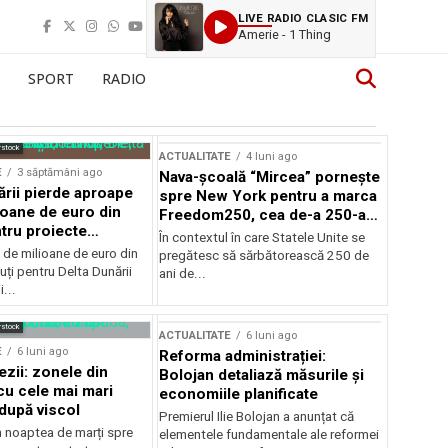
LIVE RADIO CLASIC FM
Amerie - 1 Thing
SPORT
RADIO
rstock
ACTUALITATE
4 luni ago
E
3 săptămâni ago
Nava-școală “Mircea” pornește
ării pierde aproape
spre New York pentru a marca
ioane de euro din
Freedom250, cea de-a 250-a
tru proiecte
aniversare a Statelor Unite
În contextul în care Statele Unite se
de milioane de euro din
pregătesc să sărbătorească 250 de
ți pentru Delta Dunării
ani de...
...
rstock
ACTUALITATE
6 luni ago
E
6 luni ago
Reforma administrației:
ezii: zonele din
Bolojan detaliază măsurile și
u cele mai mari
economiile planificate
după viscol
Premierul Ilie Bolojan a anunțat că
n noaptea de marți spre
elementele fundamentale ale reformei