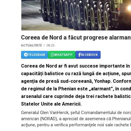
Coreea de Nord a făcut progrese alarmant
ACTUALITATE
08:25
TELEGRAM
WHATSAPP
FACEBOOK
Coreea de Nord ar fi avut succese importante în 
capacități balistice cu rază lungă de acțiune, sp
agenția de presă sud-coreeană, Yonhap. Conform
de regimul de la Phenian este „alarmant”, în condi
arsenalul care cuprinde deja trei rachete balistic
Statelor Unite ale Americii.
Generalul Glen VanHerck, şeful Comandamentului de nord
american (NORAD), a apreciat de asemenea că Phenianul ş
acţiune, pentru a verifica performanţele noii sale rachete 