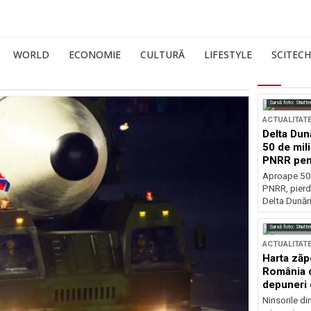
WORLD
ECONOMIE
CULTURĂ
LIFESTYLE
SCITECH
Sursă foto: Shutte
ACTUALITAT
Delta Dun
50 de mil
PNRR pen
esențiale
Aproape 50 
PNRR, pierdu
Delta Dunării
Sursă foto: Shutte
ACTUALITAT
Harta zăp
România c
depuneri 
Ninsorile di