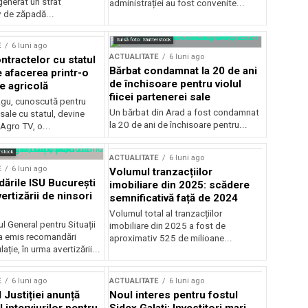
generat un strat
administrației au fost convenite...
v de zăpadă...
Sursă foto: Shutterstock
E
6 luni ago
ACTUALITATE
6 luni ago
ntractelor cu statul
Bărbat condamnat la 20 de ani
e afacerea printr-o
de închisoare pentru violul
e agricolă
fiicei partenerei sale
gu, cunoscută pentru
Un bărbat din Arad a fost condamnat
sale cu statul, devine
la 20 de ani de închisoare pentru...
 Agro TV, o...
rstock
ACTUALITATE
6 luni ago
E
6 luni ago
Volumul tranzacțiilor
rile ISU București
imobiliare din 2025: scădere
ertizării de ninsori
semnificativă față de 2024
Volumul total al tranzacțiilor
l General pentru Situații
imobiliare din 2025 a fost de
a emis recomandări
aproximativ 525 de milioane...
ție, în urma avertizării...
E
6 luni ago
ACTUALITATE
6 luni ago
 Justiției anunță
Noul interes pentru fostul