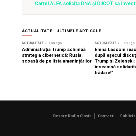
Cartel ALFA solicită DNA și DIICOT să inves
ACTUALITATE - ULTIMELE ARTICOLE
ACTUALITATE
1 an ago
ACTUALITATE
1 an ago
Administrația Trump schimbă
Elena Lasconi rea
strategia cibernetică: Rusia,
după eșecul discuți
scoasă de pe lista amenințărilor
Trump și Zelenski:
înseamnă solidarit
trădare!”
Despre Radio Clasic
Contact
Publici