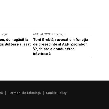
n ago
ACTUALITATE
1 an ago
ACTUALITATE
u, de negăsit la
Toni Greblă, revocat din funcția
Ilie Boloj
ția Buftea i-a lăsat
de președinte al AEP. Zsombor
alegerilor
Vajda preia conducerea
constituți
interimară
concentră
viitoarelo
că
Termeni de folosință
Cookie Policy