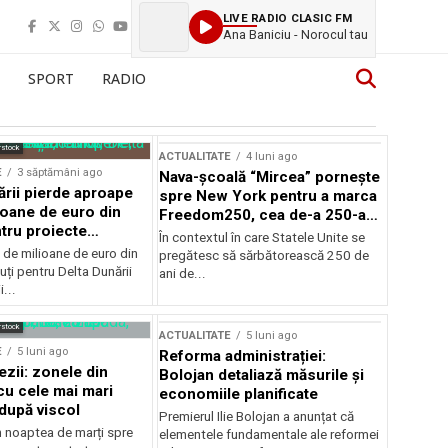
LIVE RADIO CLASIC FM
Ana Baniciu - Norocul tau
SPORT
RADIO
rstock
ACTUALITATE
4 luni ago
E
3 săptămâni ago
Nava-școală “Mircea” pornește
ării pierde aproape
spre New York pentru a marca
ioane de euro din
Freedom250, cea de-a 250-a
tru proiecte
aniversare a Statelor Unite
În contextul în care Statele Unite se
de milioane de euro din
pregătesc să sărbătorească 250 de
ți pentru Delta Dunării
ani de...
...
rstock
ACTUALITATE
5 luni ago
E
5 luni ago
Reforma administrației:
ezii: zonele din
Bolojan detaliază măsurile și
u cele mai mari
economiile planificate
după viscol
Premierul Ilie Bolojan a anunțat că
n noaptea de marți spre
elementele fundamentale ale reformei