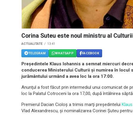
Corina Suteu este noul ministru al Culturii
ACTUALITATE
13:41
TELEGRAM
WHATSAPP
FACEBOOK
Preşedintele Klaus Iohannis a semnat miercuri decre
conducerea Ministerului Culturii şi numirea în locul
jurământului urmând a avea loc la ora 17:00.
Anunţul a fost făcut prin intermediul unui comunicat de 
loc la Palatul Cotroceni la ora 17,00, după întâlnirea săp
Premierul Dacian Cioloş a trimis marţi preşedintelui
Klaus
Vlad Alexandrescu, şi nominalizarea Corinei Şuteu pentru 