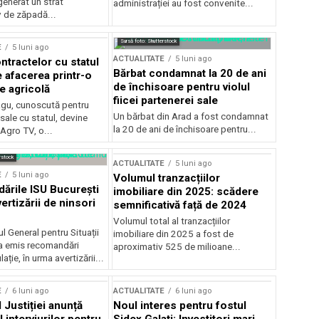
generat un strat
administrației au fost convenite...
v de zăpadă...
Sursă foto: Shutterstock
E
5 luni ago
ACTUALITATE
5 luni ago
ntractelor cu statul
Bărbat condamnat la 20 de ani
e afacerea printr-o
de închisoare pentru violul
e agricolă
fiicei partenerei sale
gu, cunoscută pentru
Un bărbat din Arad a fost condamnat
sale cu statul, devine
la 20 de ani de închisoare pentru...
 Agro TV, o...
rstock
ACTUALITATE
5 luni ago
E
5 luni ago
Volumul tranzacțiilor
rile ISU București
imobiliare din 2025: scădere
ertizării de ninsori
semnificativă față de 2024
Volumul total al tranzacțiilor
l General pentru Situații
imobiliare din 2025 a fost de
a emis recomandări
aproximativ 525 de milioane...
ție, în urma avertizării...
E
6 luni ago
ACTUALITATE
6 luni ago
 Justiției anunță
Noul interes pentru fostul