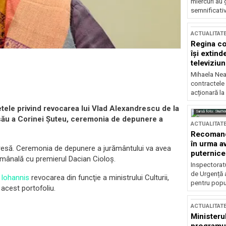
miercuri au 
semnificati
ACTUALITAT
Regina co
își extind
televiziun
Mihaela Nea
contractele 
acționară la
tele privind revocarea lui Vlad Alexandrescu de la
Sursă foto: Shutte
 său a Corinei Şuteu, ceremonia de depunere a
ACTUALITAT
Recomandă
în urma av
presă. Ceremonia de depunere a jurământului va avea
puternice
tămânală cu premierul Dacian Cioloş.
Inspectoratu
de Urgență 
 Iohannis
revocarea din funcţie a ministrului Culturii,
pentru popula
acest portofoliu.
ACTUALITAT
Ministerul