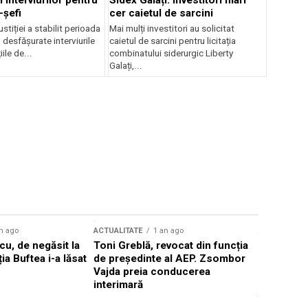
 interviurilor pentru
Sidex Galați: Investitori mari
-șefi
cer caietul de sarcini
stiției a stabilit perioada
Mai mulți investitori au solicitat
i desfășurate interviurile
caietul de sarcini pentru licitația
ile de...
combinatului siderurgic Liberty
Galați,...
n ago
ACTUALITATE
1 an ago
ACTUALITATE
u, de negăsit la
Toni Greblă, revocat din funcția
Ilie Boloj
ția Buftea i-a lăsat
de președinte al AEP. Zsombor
alegerilor
Vajda preia conducerea
constituți
interimară
concentră
viitoarelo