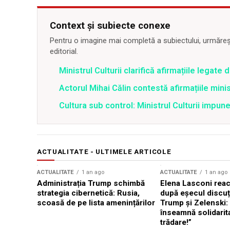
Context și subiecte conexe
Pentru o imagine mai completă a subiectului, urmărește
editorial.
Ministrul Culturii clarifică afirmațiile legate 
Actorul Mihai Călin contestă afirmațiile minis
Cultura sub control: Ministrul Culturii impune
ACTUALITATE - ULTIMELE ARTICOLE
ACTUALITATE
1 an ago
ACTUALITATE
1 an ago
Administrația Trump schimbă
Elena Lasconi rea
strategia cibernetică: Rusia,
după eșecul discuți
scoasă de pe lista amenințărilor
Trump și Zelenski:
înseamnă solidarit
trădare!”