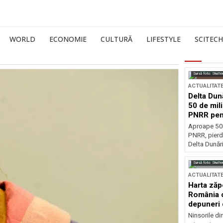
WORLD
ECONOMIE
CULTURĂ
LIFESTYLE
SCITECH
Sursă foto: Shutte
ACTUALITAT
Delta Dun
50 de mil
PNRR pen
esențiale
Aproape 50 
PNRR, pierdu
Delta Dunării
Sursă foto: Shutte
ACTUALITAT
Harta zăp
România c
depuneri 
Ninsorile di