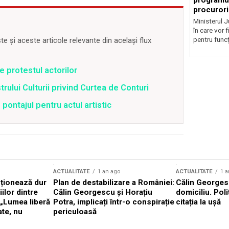
programul
procurori
Ministerul Ju
în care vor f
pentru funcți
 și aceste articole relevante din același flux
de protestul actorilor
trului Culturii privind Curtea de Conturi
 pontajul pentru actul artistic
ACTUALITATE
1 an ago
ACTUALITATE
1 a
cționează dur
Plan de destabilizare a României:
Călin Georgesc
ilor dintre
Călin Georgescu și Horațiu
domiciliu. Poli
 „Lumea liberă
Potra, implicați într-o conspirație
citația la ușă
ate, nu
periculoasă