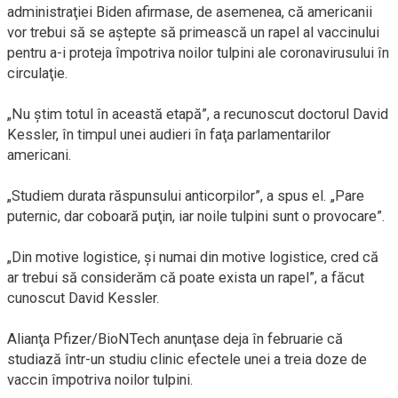
administraţiei Biden afirmase, de asemenea, că americanii
vor trebui să se aştepte să primească un rapel al vaccinului
pentru a-i proteja împotriva noilor tulpini ale coronavirusului în
circulaţie.
„Nu ştim totul în această etapă”, a recunoscut doctorul David
Kessler, în timpul unei audieri în faţa parlamentarilor
americani.
„Studiem durata răspunsului anticorpilor”, a spus el. „Pare
puternic, dar coboară puţin, iar noile tulpini sunt o provocare”.
„Din motive logistice, şi numai din motive logistice, cred că
ar trebui să considerăm că poate exista un rapel”, a făcut
cunoscut David Kessler.
Alianţa Pfizer/BioNTech anunţase deja în februarie că
studiază într-un studiu clinic efectele unei a treia doze de
vaccin împotriva noilor tulpini.