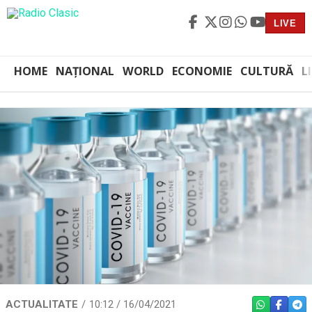
LIVE
HOME
NAȚIONAL
WORLD
ECONOMIE
CULTURĂ
L
ACTUALITATE
10:12 / 16/04/2021
WHATSAPP
FACEBO
TEL