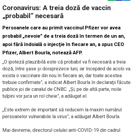
Coronavirus: A treia doză de vaccin
„probabil” necesară
Persoanele care au primit vaccinul Pfizer vor avea
probabil „nevoie” de a treia doză în termen de un an,
apoi fără îndoială o injecţie în fiecare an, a spus CEO
Pfizer, Albert Bourla, notează AFP.
„O ipoteză plauzibilă este că probabil va fi necesară a treia
doză, între şase şi doisprezece luni, iar începând de acolo va
exista o vaccinare din nou în fiecare an, dar toate acestea
trebuie confirmate”, a indicat Albert Bourla în declaraţii făcute
publice joi de canalul de CNBC. „Şi, pe de altă parte, noile
tulpini vor juca un rol cheie”, a adăugat el.
„Este extrem de important să reducem la maxim numărul
persoanelor vulnerabile la virus”, a adăugat Albert Bourla.
Mai devreme, directorul celulei anti-COVID-19 din cadrul