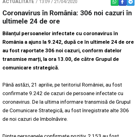
ACTUALITATE
13:09 / 21/04/2020
WHATSAPP
FACEBO
TEL
Coronavirus în România: 306 noi cazuri în
ultimele 24 de ore
Bilanțul persoanelor infectate cu coronavirus în
România a ajuns la 9.242, după ce în ultimele 24 de ore
au fost raportate 306 noi cazuri, conform datelor
transmise marți, la ora 13.00, de către Grupul de
comunicare strategică.
Până astăzi, 21 aprilie, pe teritoriul României, au fost
confirmate 9.242 de cazuri de persoane infectate cu
coronavirus. De la ultima informare transmisă de Grupul
de Comunicare Strategică, au fost înregistrate alte 306
de noi cazuri de îmbolnăvire.
Dintre persoanele confirmate pozitiv, 2.153 au fost