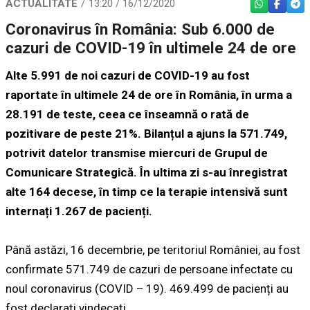
ACTUALITATE
13:20 / 16/12/2020
WHATSAPP
FACEBO
TEL
Coronavirus în România: Sub 6.000 de
cazuri de COVID-19 în ultimele 24 de ore
Alte 5.991 de noi cazuri de COVID-19 au fost
raportate în ultimele 24 de ore în România, în urma a
28.191 de teste, ceea ce înseamnă o rată de
pozitivare de peste 21%. Bilanțul a ajuns la 571.749,
potrivit datelor transmise miercuri de Grupul de
Comunicare Strategică. În ultima zi s-au înregistrat
alte 164 decese, în timp ce la terapie intensivă sunt
internați 1.267 de pacienți.
Până astăzi, 16 decembrie, pe teritoriul României, au fost
confirmate 571.749 de cazuri de persoane infectate cu
noul coronavirus (COVID – 19). 469.499 de pacienți au
fost declarați vindecați.