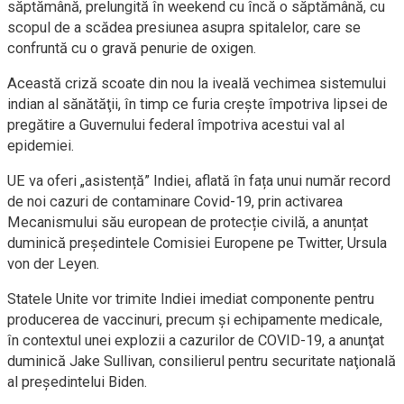
săptămână, prelungită în weekend cu încă o săptămână, cu
scopul de a scădea presiunea asupra spitalelor, care se
confruntă cu o gravă penurie de oxigen.
Această criză scoate din nou la iveală vechimea sistemului
indian al sănătăţii, în timp ce furia creşte împotriva lipsei de
pregătire a Guvernului federal împotriva acestui val al
epidemiei.
UE va oferi „asistență” Indiei, aflată în fața unui număr record
de noi cazuri de contaminare Covid-19, prin activarea
Mecanismului său european de protecție civilă, a anunțat
duminică președintele Comisiei Europene pe Twitter, Ursula
von der Leyen.
Statele Unite vor trimite Indiei imediat componente pentru
producerea de vaccinuri, precum şi echipamente medicale,
în contextul unei explozii a cazurilor de COVID-19, a anunţat
duminică Jake Sullivan, consilierul pentru securitate naţională
al preşedintelui Biden.