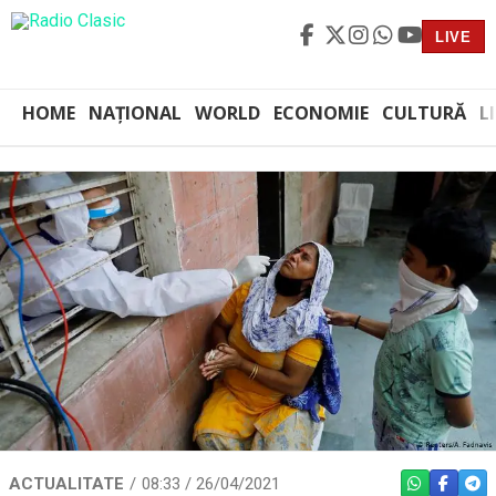
LIVE
HOME
NAȚIONAL
WORLD
ECONOMIE
CULTURĂ
L
ACTUALITATE
08:33 / 26/04/2021
WHATSAPP
FACEBO
TEL