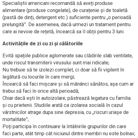
Specialiștii americani recomandă să aveți produse
alimentare (produse congelate), de curațenie și de toaletă
(pastă de dinți, detergent etc.) suficiente pentru „o perioadă
prelungită”. De asemenea, dacă urmezi un tratament pentru
care ai nevoie de rețetă, încearcă sa îl obții pentru 3 luni.
Activitățile de zi cu zi și călătoriile
Evită spațiile publice aglomerate sau clădirile slab ventilate,
unde riscul transmiterii virusului sunt mai ridicate;
Nu trebuie să te izolezi complet, ci doar să fii vigilent în
legătură cu locurile în care mergi;
Încearcă să faci mișcare și să mănânci sănătos, așa cum ar
trebui să faci în orice altă perioadă;
Chiar dacă ești în autoizolare, păstrează legatura cu familia
și cu prietenii. Studiile arată ca izolarea socială în cazul
vârstnicilor atrage dupa sine depresia, cu „riscuri uriașe de
mortalitate”;
Poți participa în continuare la întâlnirile grupurilor din care
faci parte, atât timp cât niciunul dintre membri nu este bolnav;