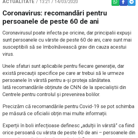
ACTUALITATE
13:21 / 14/03/2020
WHATSAPP
FACEBO
TEL
Coronavirus: recomandări pentru
persoanele de peste 60 de ani
Coronavirusul poate infecta pe oricine, dar principalii expuși
sunt persoanele cu vârste de peste 60 de ani, care sunt mai
susceptibili să se îmbolnăvească grav din cauza acestui
virus.
Unele sfaturi sunt aplicabile pentru fiecare generație, dar
există precauții specifice pe care ar trebui să le urmeze
persoanele în vârstă pentru a-și proteja sănătatea.
Iată recomandările obținute de CNN de la specialiștii din
Centrele pentru controlul și prevenirea bolilor.
Precizăm că recomandările pentru Covid-19 se pot schimba
pe măsură ce oficialii obțin mai multe informații.
Experții în boli infecțioase definesc „adulții în vârstă” ca fiind
orice persoană cu vârsta de peste 60 de ani – persoanele din