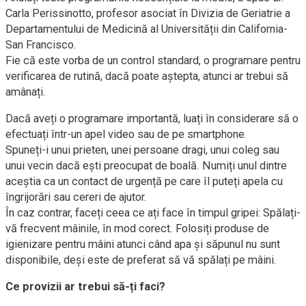
Carla Perissinotto, profesor asociat în Divizia de Geriatrie a
Departamentului de Medicină al Universității din California-
San Francisco.
Fie că este vorba de un control standard, o programare pentru
verificarea de rutină, dacă poate aștepta, atunci ar trebui să
amânați.
Dacă aveți o programare importantă, luați în considerare să o
efectuați într-un apel video sau de pe smartphone.
Spuneți-i unui prieten, unei persoane dragi, unui coleg sau
unui vecin dacă ești preocupat de boală. Numiți unul dintre
aceștia ca un contact de urgență pe care îl puteți apela cu
îngrijorări sau cereri de ajutor.
În caz contrar, faceți ceea ce ați face în timpul gripei: Spălați-
vă frecvent mâinile, în mod corect. Folosiți produse de
igienizare pentru mâini atunci când apa și săpunul nu sunt
disponibile, deși este de preferat să vă spălați pe mâini.
Ce provizii ar trebui să-ți faci?