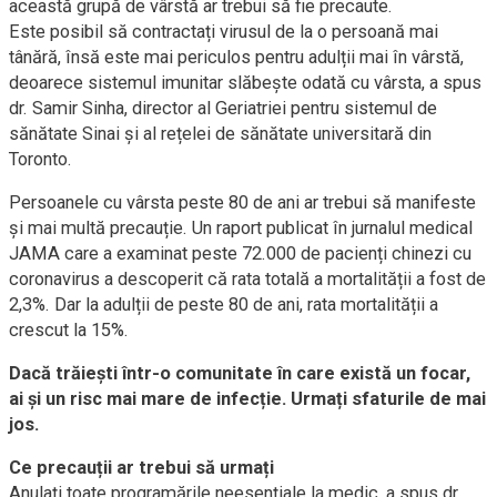
această grupă de vârstă ar trebui să fie precaute.
Este posibil să contractați virusul de la o persoană mai
tânără, însă este mai periculos pentru adulții mai în vârstă,
deoarece sistemul imunitar slăbește odată cu vârsta, a spus
dr. Samir Sinha, director al Geriatriei pentru sistemul de
sănătate Sinai și al rețelei de sănătate universitară din
Toronto.
Persoanele cu vârsta peste 80 de ani ar trebui să manifeste
și mai multă precauție. Un raport publicat în jurnalul medical
JAMA care a examinat peste 72.000 de pacienți chinezi cu
coronavirus a descoperit că rata totală a mortalității a fost de
2,3%. Dar la adulții de peste 80 de ani, rata mortalității a
crescut la 15%.
Dacă trăiești într-o comunitate în care există un focar,
ai și un risc mai mare de infecție. Urmați sfaturile de mai
jos.
Ce precauții ar trebui să urmați
Anulați toate programările neesențiale la medic, a spus dr.