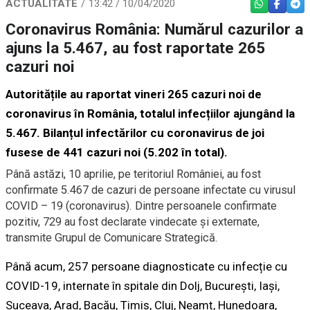
ACTUALITATE
13:42 / 10/04/2020
WHATSAPP
FACEBO
TEL
Coronavirus România: Numărul cazurilor a
ajuns la 5.467, au fost raportate 265
cazuri noi
Autoritățile au raportat vineri 265 cazuri noi de
coronavirus în România, totalul infecțiilor ajungând la
5.467. Bilanțul infectărilor cu coronavirus de joi
fusese de 441 cazuri noi (5.202 în total).
Până astăzi, 10 aprilie, pe teritoriul României, au fost
confirmate 5.467 de cazuri de persoane infectate cu virusul
COVID – 19 (coronavirus). Dintre persoanele confirmate
pozitiv, 729 au fost declarate vindecate și externate,
transmite Grupul de Comunicare Strategică.
Până acum, 257 persoane diagnosticate cu infecție cu
COVID-19, internate în spitale din Dolj, București, Iași,
Suceava, Arad, Bacău, Timiș, Cluj, Neamț, Hunedoara,