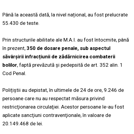
Până la această dată, la nivel național, au fost prelucrate
55.430 de teste.
Prin structurile abilitate ale M.A.I. au fost întocmite, până
în prezent,
350 de dosare penale, sub aspectul
săvârșirii infracțiunii de zădărnicirea combaterii
bolilor
, faptă prevăzută şi pedepsită de art. 352 alin. 1
Cod Penal.
Polițiștii au depistat, în ultimele de 24 de ore, 9.246 de
persoane care nu au respectat măsura privind
restricţionarea circulaţiei. Acestor persoane le-au fost
aplicate sancţiuni contravenţionale, în valoare de
20.149.468 de lei.