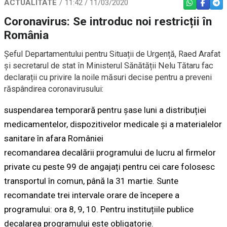
ACTUALITATE
11:42 / 11/03/2020
WHATSAPP
FACEBO
TEL
Coronavirus: Se introduc noi restricții în
România
Șeful Departamentului pentru Situații de Urgență, Raed Arafat
și secretarul de stat în Ministerul Sănătății Nelu Tătaru fac
declarații cu privire la noile măsuri decise pentru a preveni
răspândirea coronavirusului:
suspendarea temporară pentru șase luni a distribuției
medicamentelor, dispozitivelor medicale și a materialelor
sanitare în afara României
recomandarea decalării programului de lucru al firmelor
private cu peste 99 de angajați pentru cei care folosesc
transportul în comun, până la 31 martie. Sunte
recomandate trei intervale orare de începere a
programului: ora 8, 9, 10. Pentru instituțiile publice
decalarea programului este obligatorie.