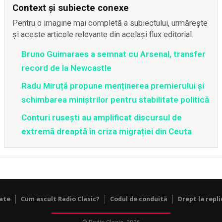
Context și subiecte conexe
Pentru o imagine mai completă a subiectului, urmărește
și aceste articole relevante din același flux editorial.
Bruno Guimaraes a semnat cu Arsenal, transfer
record de la Newcastle
Radu Miruță propune menținerea premierului și
schimbarea miniștrilor pentru stabilitate politică
Conturi rusești au amplificat discursul de
extremă dreaptă în criza migrației din Ceuta
tate
Cum ascult Radio Clasic?
Codul de conduită
Drept la repli