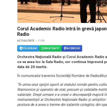
Corul Academic Radio intră în grevă japon
Radio
ACTUALITATE
11:09
TELEGRAM
WHATSAPP
FACEBOOK
Orchestra Naţională Radio şi Corul Academic Radio anu
ce va avea loc la Sala Radio, vor continua împreună p
data de 24 martie.
În comunicatul transmis Societăţii Române de Radiodifuziu
"În urma unui sprijin sporit al statului român pentru cultură,
filarmonice şi operelor de stat, precum şi celelalte institu
salariale. Drept urmare s-a creat o discrepanţă majoră în r
instrumentişti ai Orchestrei Naţionale Radio şi artiştilor 
postura de a avea o treime din salariile colegilor, din ope