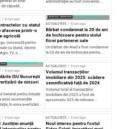
generat un strat
administrației au fost convenite...
v de zăpadă...
Sursă foto: Shutterstock
E
6 luni ago
ACTUALITATE
6 luni ago
ntractelor cu statul
Bărbat condamnat la 20 de ani
e afacerea printr-o
de închisoare pentru violul
e agricolă
fiicei partenerei sale
gu, cunoscută pentru
Un bărbat din Arad a fost condamnat
sale cu statul, devine
la 20 de ani de închisoare pentru...
 Agro TV, o...
rstock
ACTUALITATE
6 luni ago
E
6 luni ago
Volumul tranzacțiilor
rile ISU București
imobiliare din 2025: scădere
ertizării de ninsori
semnificativă față de 2024
Volumul total al tranzacțiilor
l General pentru Situații
imobiliare din 2025 a fost de
a emis recomandări
aproximativ 525 de milioane...
ție, în urma avertizării...
E
6 luni ago
ACTUALITATE
6 luni ago
 Justiției anunță
Noul interes pentru fostul