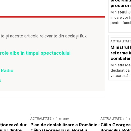
programul
procurori
Ministerul Ju
în care vor f
pentru funcți
 și aceste articole relevante din același flux
ACTUALITAT
Ministrul
reforme î
ole albe în timpul spectacolului
combaterea
Ministra Med
 Radio
declarat că
viitoare să 
o
ACTUALITATE
1 an ago
ACTUALITATE
1 a
cționează dur
Plan de destabilizare a României:
Călin Georgesc
ilor dintre
Călin Georgescu și Horațiu
domiciliu. Poli