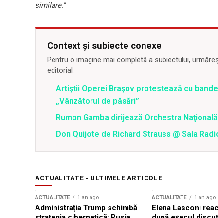
similare."
Context și subiecte conexe
Pentru o imagine mai completă a subiectului, urmărește
editorial.
Artiștii Operei Brașov protestează cu bander
„Vânzătorul de păsări”
Rumon Gamba dirijează Orchestra Naţională
Don Quijote de Richard Strauss @ Sala Radi
ACTUALITATE - ULTIMELE ARTICOLE
ACTUALITATE
1 an ago
ACTUALITATE
1 an ago
Administrația Trump schimbă
Elena Lasconi rea
strategia cibernetică: Rusia,
după eșecul discuți