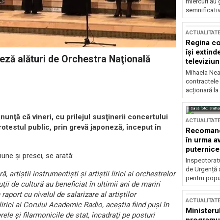
miercuri au 
semnificati
ACTUALITAT
Regina co
își extind
eză alături de Orchestra Naţională
televiziun
Mihaela Nea
contractele 
acționară la
Sursă foto: Shutte
nţă că vineri, cu prilejul susţinerii concertului
ACTUALITAT
rotestul public, prin grevă japoneză, început în
Recomandă
în urma av
puternice
ne şi presei, se arată:
Inspectoratu
de Urgență 
 artiştii instrumentişti şi artiştii lirici ai orchestrelor
pentru popula
ţii de cultură au beneficiat în ultimii ani de mariri
aport cu nivelul de salarizare al artiştilor
ACTUALITAT
lirici ai Corului Academic Radio, aceştia fiind puşi în
Ministerul
rele şi filarmonicile de stat, încadraţi pe posturi