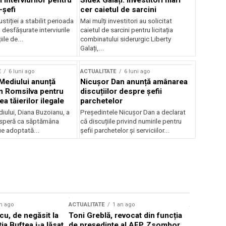
 interviurilor pentru
Sidex Galați: Investitori mari
-șefi
cer caietul de sarcini
stiției a stabilit perioada
Mai mulți investitori au solicitat
i desfășurate interviurile
caietul de sarcini pentru licitația
ile de...
combinatului siderurgic Liberty
Galați,...
E
6 luni ago
ACTUALITATE
6 luni ago
 Mediului anunță
Nicușor Dan anunță amânarea
n Romsilva pentru
discuțiilor despre șefii
 tăierilor ilegale
parchetelor
iului, Diana Buzoianu, a
Președintele Nicușor Dan a declarat
 speră ca săptămâna
că discuțiile privind numirile pentru
fie adoptată...
șefii parchetelor și serviciilor...
n ago
ACTUALITATE
1 an ago
ACTUALITATE
u, de negăsit la
Toni Greblă, revocat din funcția
Ilie Boloj
ția Buftea i-a lăsat
de președinte al AEP. Zsombor
alegerilor