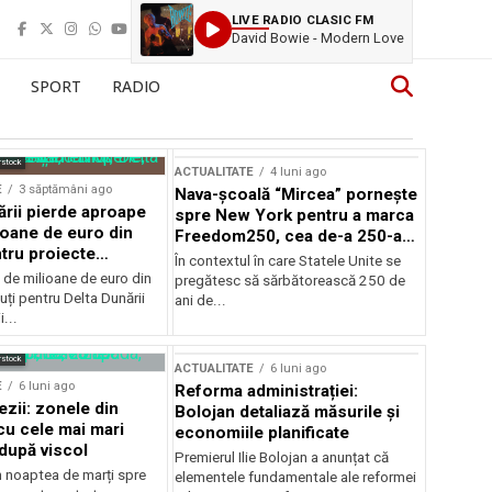
LIVE RADIO CLASIC FM
David Bowie - Modern Love
SPORT
RADIO
rstock
ACTUALITATE
4 luni ago
E
3 săptămâni ago
Nava-școală “Mircea” pornește
ării pierde aproape
spre New York pentru a marca
ioane de euro din
Freedom250, cea de-a 250-a
tru proiecte
aniversare a Statelor Unite
În contextul în care Statele Unite se
de milioane de euro din
pregătesc să sărbătorească 250 de
ți pentru Delta Dunării
ani de...
...
rstock
ACTUALITATE
6 luni ago
E
6 luni ago
Reforma administrației:
ezii: zonele din
Bolojan detaliază măsurile și
u cele mai mari
economiile planificate
după viscol
Premierul Ilie Bolojan a anunțat că
n noaptea de marți spre
elementele fundamentale ale reformei