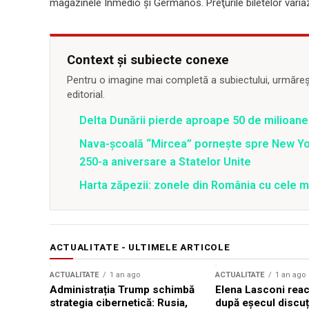
magazinele Inmedio şi Germanos. Preţurile biletelor variază 
Context și subiecte conexe
Pentru o imagine mai completă a subiectului, urmărește
editorial.
Delta Dunării pierde aproape 50 de milioane
Nava-școală “Mircea” pornește spre New Y
250-a aniversare a Statelor Unite
Harta zăpezii: zonele din România cu cele m
ACTUALITATE - ULTIMELE ARTICOLE
ACTUALITATE
1 an ago
ACTUALITATE
1 an ago
Administrația Trump schimbă
Elena Lasconi rea
strategia cibernetică: Rusia,
după eșecul discuți