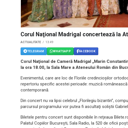
Corul Naţional Madrigal concertează la 
ACTUALITATE
13:49
TELEGRAM
WHATSAPP
FACEBOOK
Corul Naţional de Cameră Madrigal „Marin Constantin
la ora 18.00, la Sala Mare a Ateneului Român din Bucu
Evenimentul, care are loc de Floriile credincioşilor ortodoc
repertoriu specific acestei perioade: muzică românească 
contemporană.
Din concert nu va lipsi celebrul „Florilegiu bizantin”, com
parcursul programului vor putea fi ascultaţi soliştii Gabri
Biletele pentru concert sunt disponibile în reţeaua Bilete.ro
Palatul Copiilor Bucureşti, Sala Radio, la 520 de oficii p