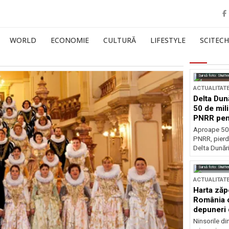
WORLD
ECONOMIE
CULTURĂ
LIFESTYLE
SCITECH
Sursă foto: Shutte
ACTUALITAT
Delta Dun
50 de mil
PNRR pen
esențiale
Aproape 50 
PNRR, pierdu
Delta Dunării
Sursă foto: Shutte
ACTUALITAT
Harta zăp
România c
depuneri 
Ninsorile di