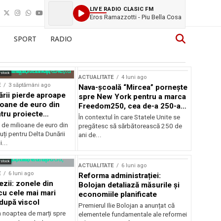
LIVE RADIO CLASIC FM
Eros Ramazzotti - Piu Bella Cosa
SPORT
RADIO
rstock
ACTUALITATE
4 luni ago
E
3 săptămâni ago
Nava-școală “Mircea” pornește
ării pierde aproape
spre New York pentru a marca
ioane de euro din
Freedom250, cea de-a 250-a
tru proiecte
aniversare a Statelor Unite
În contextul în care Statele Unite se
de milioane de euro din
pregătesc să sărbătorească 250 de
ți pentru Delta Dunării
ani de...
...
rstock
ACTUALITATE
6 luni ago
E
6 luni ago
Reforma administrației:
ezii: zonele din
Bolojan detaliază măsurile și
u cele mai mari
economiile planificate
după viscol
Premierul Ilie Bolojan a anunțat că
n noaptea de marți spre
elementele fundamentale ale reformei