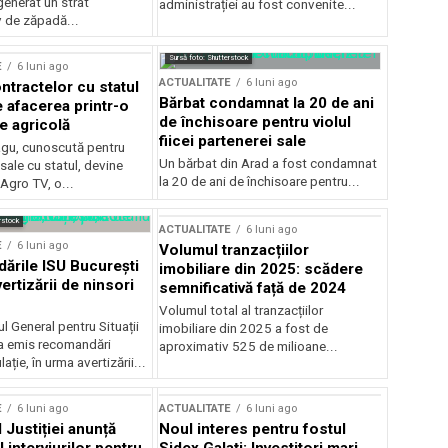
generat un strat
administrației au fost convenite...
v de zăpadă...
Sursă foto: Shutterstock
E
6 luni ago
ACTUALITATE
6 luni ago
ntractelor cu statul
Bărbat condamnat la 20 de ani
e afacerea printr-o
de închisoare pentru violul
e agricolă
fiicei partenerei sale
gu, cunoscută pentru
Un bărbat din Arad a fost condamnat
sale cu statul, devine
la 20 de ani de închisoare pentru...
 Agro TV, o...
rstock
ACTUALITATE
6 luni ago
E
6 luni ago
Volumul tranzacțiilor
rile ISU București
imobiliare din 2025: scădere
ertizării de ninsori
semnificativă față de 2024
Volumul total al tranzacțiilor
l General pentru Situații
imobiliare din 2025 a fost de
a emis recomandări
aproximativ 525 de milioane...
ție, în urma avertizării...
E
6 luni ago
ACTUALITATE
6 luni ago
 Justiției anunță
Noul interes pentru fostul