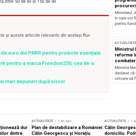
programul
între 50 de lei şi 150 de lei.
procurori
Ministerul Ju
în care vor f
pentru funcți
 și aceste articole relevante din același flux
ACTUALITAT
Ministrul
 de euro din PNRR pentru proiecte esențiale
reforme î
combaterea
ork pentru a marca Freedom250, cea de-a
Ministra Med
declarat că
viitoare să 
ai mari depuneri după viscol
ACTUALITATE
1 an ago
ACTUALITATE
1 a
cționează dur
Plan de destabilizare a României:
Călin Georgesc
ilor dintre
Călin Georgescu și Horațiu
domiciliu. Poli