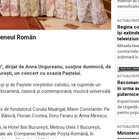
miercuri au 
semnificati
ACTUALITAT
Regina co
își extind
Ateneul Român
televiziun
Mihaela Nea
contractele 
acționară la
”, dirijat de Anna Ungureanu, susţine duminică, de
Sursă foto: Shutte
reşti, un concert cu ocazia Paştelui.
ACTUALITAT
Recomandă
şi şi de Paştele creştinilor catolici, va cuprinde un
în urma av
bizantină, clasică şi contemporană, muzică universală
puternice
Inspectoratu
de Urgență 
pus de fondatorul Corului Madrigal, Marin Constantin. Pe
pentru popula
el Bănică, Florian Costea, Doru Feraru şi Anna Mirescu.
, la Hotel Ibis Bucureşti, Metrou Unirii 1 Bucureşti,
ACTUALITAT
Ministerul
oştale ale Companiei Naţionale Poşta Română, în