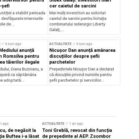
 interviurilor pentru
Sidex Galați: Investitori mari
-șefi
cer caietul de sarcini
stiției a stabilit perioada
Mai mulți investitori au solicitat
i desfășurate interviurile
caietul de sarcini pentru licitația
ile de...
combinatului siderurgic Liberty
Galați,...
E
6 luni ago
ACTUALITATE
6 luni ago
 Mediului anunță
Nicușor Dan anunță amânarea
n Romsilva pentru
discuțiilor despre șefii
 tăierilor ilegale
parchetelor
iului, Diana Buzoianu, a
Președintele Nicușor Dan a declarat
 speră ca săptămâna
că discuțiile privind numirile pentru
fie adoptată...
șefii parchetelor și serviciilor...
n ago
ACTUALITATE
1 an ago
ACTUALITATE
u, de negăsit la
Toni Greblă, revocat din funcția
Ilie Boloj
ția Buftea i-a lăsat
de președinte al AEP. Zsombor
alegerilor