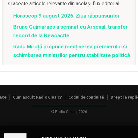
și aceste articole relevante din același flux editorial.
Horoscop 9 august 2026. Ziua răspunsurilor
Bruno Guimaraes a semnat cu Arsenal, transfer
record de la Newcastle
Radu Miruță propune menținerea premierului și
schimbarea miniștrilor pentru stabilitate politică
tate
Cum ascult Radio Clasic?
Codul de conduită
Drept la repli
© Radio Clasic, 2026