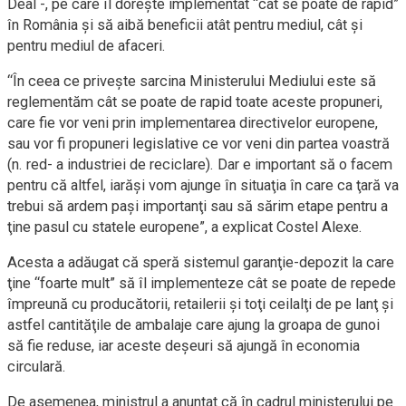
Deal -, pe care îl doreşte implementat “cât se poate de rapid”
în România şi să aibă beneficii atât pentru mediul, cât şi
pentru mediul de afaceri.
“În ceea ce priveşte sarcina Ministerului Mediului este să
reglementăm cât se poate de rapid toate aceste propuneri,
care fie vor veni prin implementarea directivelor europene,
sau vor fi propuneri legislative ce vor veni din partea voastră
(n. red- a industriei de reciclare). Dar e important să o facem
pentru că altfel, iarăşi vom ajunge în situaţia în care ca ţară va
trebui să ardem paşi importanţi sau să sărim etape pentru a
ţine pasul cu statele europene”, a explicat Costel Alexe.
Acesta a adăugat că speră sistemul garanţie-depozit la care
ţine “foarte mult” să îl implementeze cât se poate de repede
împreună cu producătorii, retailerii şi toţi ceilalţi de pe lanţ şi
astfel cantităţile de ambalaje care ajung la groapa de gunoi
să fie reduse, iar aceste deşeuri să ajungă în economia
circulară.
De asemenea, ministrul a anunţat că în cadrul ministerului pe