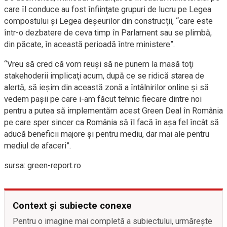
care îl conduce au fost înfiinţate grupuri de lucru pe Legea
compostului şi Legea deşeurilor din construcţii, “care este
într-o dezbatere de ceva timp în Parlament sau se plimbă,
din păcate, în această perioadă între ministere”.
“Vreu să cred că vom reuşi să ne punem la masă toţi
stakehoderii implicaţi acum, după ce se ridică starea de
alertă, să ieşim din această zonă a întâlnirilor online şi să
vedem paşii pe care i-am făcut tehnic fiecare dintre noi
pentru a putea să implementăm acest Green Deal în România
pe care sper sincer ca România să îl facă în aşa fel încât să
aducă beneficii majore şi pentru mediu, dar mai ale pentru
mediul de afaceri”.
sursa: green-report.ro
Context și subiecte conexe
Pentru o imagine mai completă a subiectului, urmărește