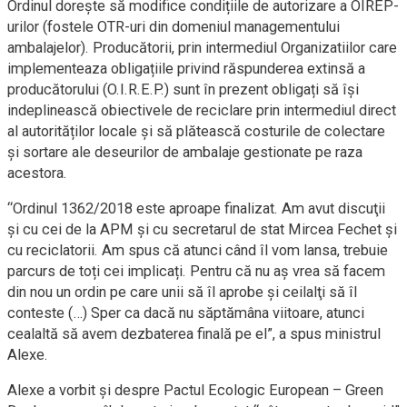
Ordinul dorește să modifice condițiile de autorizare a OIREP-
urilor (fostele OTR-uri din domeniul managementului
ambalajelor). Producătorii, prin intermediul Organizatiilor care
implementeaza obligațiile privind răspunderea extinsă a
producătorului (O.I.R.E.P.) sunt în prezent obligați să își
indeplinească obiectivele de reciclare prin intermediul direct
al autorităților locale și să plătească costurile de colectare
și sortare ale deseurilor de ambalaje gestionate pe raza
acestora.
“Ordinul 1362/2018 este aproape finalizat. Am avut discuţii
şi cu cei de la APM şi cu secretarul de stat Mircea Fechet şi
cu reciclatorii. Am spus că atunci când îl vom lansa, trebuie
parcurs de toți cei implicați. Pentru că nu aş vrea să facem
din nou un ordin pe care unii să îl aprobe şi ceilalţi să îl
conteste (…) Sper ca dacă nu săptămâna viitoare, atunci
cealaltă să avem dezbaterea finală pe el”, a spus ministrul
Alexe.
Alexe a vorbit şi despre Pactul Ecologic European – Green