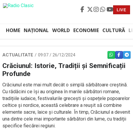
LIVE
HOME
NAȚIONAL
WORLD
ECONOMIE
CULTURĂ
L
ACTUALITATE
09:07 / 26/12/2024
WHATSAPP
FACEBO
TEL
Crăciunul: Istorie, Tradiții și Semnificații
Profunde
Crăciunul este mai mult decât o simplă sărbătoare creștină.
Cu rădăcini ce își au originea în marile sărbători romane,
tradițiile iudaice, festivalurile grecești și ospețele popoarelor
celtice și nordice, această celebrare a reușit să combine
elemente sacre, laice și culturale. În timp, Crăciunul a devenit
una dintre cele mai importante sărbători din lume, cu tradiții
specifice fiecărei regiuni.