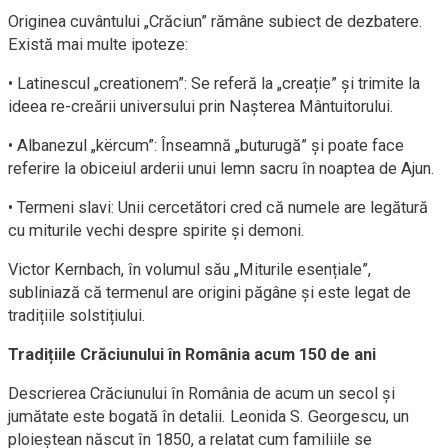
Originea cuvântului „Crăciun” rămâne subiect de dezbatere.
Există mai multe ipoteze:
• Latinescul „creationem”: Se referă la „creație” și trimite la
ideea re-creării universului prin Nașterea Mântuitorului.
• Albanezul „kërcum”: Înseamnă „buturugă” și poate face
referire la obiceiul arderii unui lemn sacru în noaptea de Ajun.
• Termeni slavi: Unii cercetători cred că numele are legătură
cu miturile vechi despre spirite și demoni.
Victor Kernbach, în volumul său „Miturile esențiale”,
subliniază că termenul are origini păgâne și este legat de
tradițiile solstițiului.
Tradițiile Crăciunului în România acum 150 de ani
Descrierea Crăciunului în România de acum un secol și
jumătate este bogată în detalii. Leonida S. Georgescu, un
ploieștean născut în 1850, a relatat cum familiile se