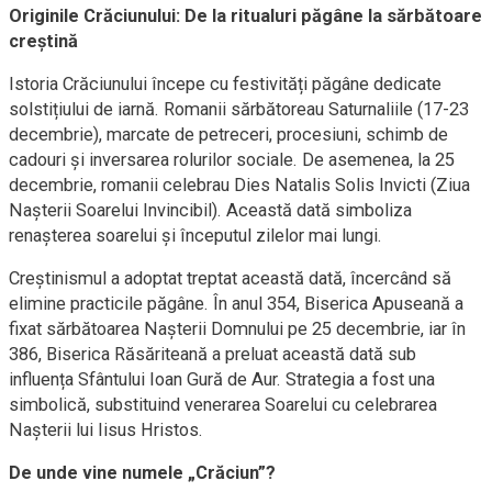
Originile Crăciunului: De la ritualuri păgâne la sărbătoare
creștină
Istoria Crăciunului începe cu festivități păgâne dedicate
solstițiului de iarnă. Romanii sărbătoreau Saturnaliile (17-23
decembrie), marcate de petreceri, procesiuni, schimb de
cadouri și inversarea rolurilor sociale. De asemenea, la 25
decembrie, romanii celebrau Dies Natalis Solis Invicti (Ziua
Nașterii Soarelui Invincibil). Această dată simboliza
renașterea soarelui și începutul zilelor mai lungi.
Creștinismul a adoptat treptat această dată, încercând să
elimine practicile păgâne. În anul 354, Biserica Apuseană a
fixat sărbătoarea Nașterii Domnului pe 25 decembrie, iar în
386, Biserica Răsăriteană a preluat această dată sub
influența Sfântului Ioan Gură de Aur. Strategia a fost una
simbolică, substituind venerarea Soarelui cu celebrarea
Nașterii lui Iisus Hristos.
De unde vine numele „Crăciun”?