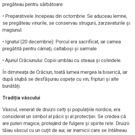
pregăteau pentru sărbătoare:
• Preparativele începeau din octombrie: Se aduceau lemne,
se pregăteau vinurile, se conservau strugurii, zarzavaturile și
magiunul.
• Ignatul (20 decembrie): Porcul era sacrificat, iar carnea
pregătită pentru cârnați, caltaboși și sarmale.
• Ajunul Crăciunului: Copiii umblau cu steaua și colindele.
În dimineața de Crăciun, toată lumea mergea la biserică, iar
după slujbă se desfășurau ospețe cu vin, fripturi și alte
bunătăți.
Tradiția vâscului
Vâscul, venerat de druizii celți și populațiile nordice, era
considerat un simbol al păcii și al protecției. Se credea că
are puteri magice, protejând de fulgere și spirite rele. Druizii
tăiau vâscul cu un cuțit de aur, iar inamicii care se întâlneau