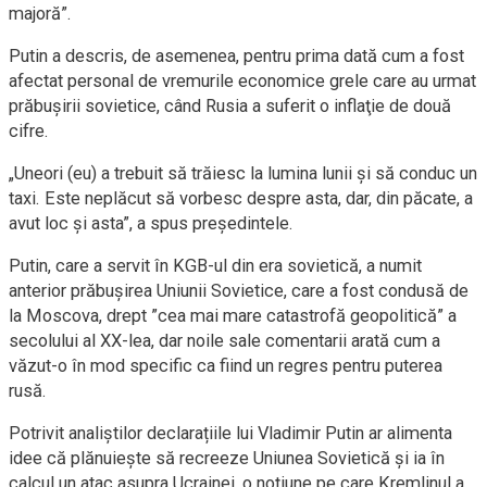
majoră”.
Putin a descris, de asemenea, pentru prima dată cum a fost
afectat personal de vremurile economice grele care au urmat
prăbuşirii sovietice, când Rusia a suferit o inflaţie de două
cifre.
„Uneori (eu) a trebuit să trăiesc la lumina lunii şi să conduc un
taxi. Este neplăcut să vorbesc despre asta, dar, din păcate, a
avut loc şi asta”, a spus preşedintele.
Putin, care a servit în KGB-ul din era sovietică, a numit
anterior prăbuşirea Uniunii Sovietice, care a fost condusă de
la Moscova, drept ”cea mai mare catastrofă geopolitică” a
secolului al XX-lea, dar noile sale comentarii arată cum a
văzut-o în mod specific ca fiind un regres pentru puterea
rusă.
Potrivit analiștilor declarațiile lui Vladimir Putin ar alimenta
idee că plănuieşte să recreeze Uniunea Sovietică şi ia în
calcul un atac asupra Ucrainei, o noţiune pe care Kremlinul a