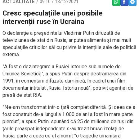
ACTUALITATE
09:10 / 13/12/2021
WHATSAPP
FACEBO
TEL
Cresc speculațiile unei posibile
intervenții ruse în Ucraina
O declarație a președintelui Vladimir Putin difuzată de
televiziunea de stat din Rusia, ar putea alimenta şi mai mult
speculaţiile criticilor săi cu privire la intenţiile sale de politică
externă.
”A fost o dezintegrare a Rusiei istorice sub numele de
Uniunea Sovietică”, a spus Putin despre destrămarea din
1991, în comentarii difuzate duminică, în cadrul unui film
documentar intitulat „Rusia. Istoria nouă”, potrivit agenţiei de
presă de stat RIA.
”Ne-am transformat într-o ţară complet diferită. Şi ceea ce a
fost construit de-a lungul a 1.000 de ani a fost în mare parte
pierdut”, a spus Putin, spunând că 25 de milioane de ruşi din
ţările proaspăt independente s-au trezit brusc izolaţi de
Rusia, parte a ceea ce el a numit ”o tragedie umanitară