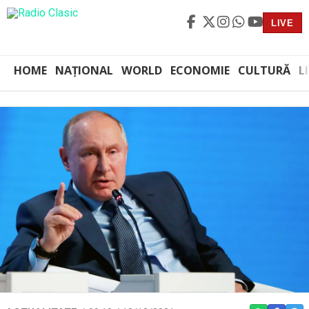
LIVE
HOME
NAȚIONAL
WORLD
ECONOMIE
CULTURĂ
L