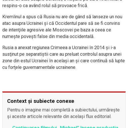
respins-o ca având rolul să provoace frică.
Kremlinul a spus că Rusia nu are de gând să lanseze un nou
atac asupra Ucrainei şi că Occidentul pare să se fi convins
de intenţiile agresive ale Moscovei pe baza a ceea ce
numeşte poveşti false din media occidentală.
Rusia a anexat regiunea Crimeea a Ucrainei în 2014 şi i-a
susţinut pe separatiştii care au preluat controlul asupra unei
zone din estul Ucrainei în acelaşi an şi care continuă să lupte
cu forţele guvernamentale ucrainene.
Context și subiecte conexe
Pentru o imagine mai completă a subiectului, urmărește
și aceste articole relevante din același flux editorial.
Continuarea filmului „Michael” începe producția,