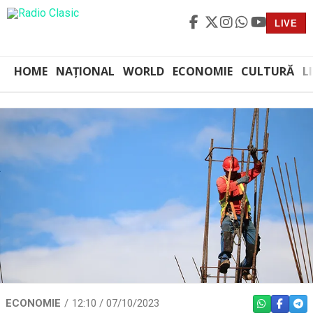
LIVE
HOME
NAȚIONAL
WORLD
ECONOMIE
CULTURĂ
L
ECONOMIE
12:10 / 07/10/2023
WHATSAPP
FACEBO
TEL