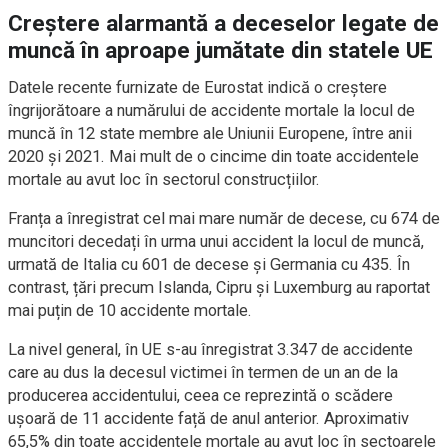
Creștere alarmantă a deceselor legate de
muncă în aproape jumătate din statele UE
Datele recente furnizate de Eurostat indică o creștere
îngrijorătoare a numărului de accidente mortale la locul de
muncă în 12 state membre ale Uniunii Europene, între anii
2020 și 2021. Mai mult de o cincime din toate accidentele
mortale au avut loc în sectorul construcțiilor.
Franța a înregistrat cel mai mare număr de decese, cu 674 de
muncitori decedați în urma unui accident la locul de muncă,
urmată de Italia cu 601 de decese și Germania cu 435. În
contrast, țări precum Islanda, Cipru și Luxemburg au raportat
mai puțin de 10 accidente mortale.
La nivel general, în UE s-au înregistrat 3.347 de accidente
care au dus la decesul victimei în termen de un an de la
producerea accidentului, ceea ce reprezintă o scădere
ușoară de 11 accidente față de anul anterior. Aproximativ
65,5% din toate accidentele mortale au avut loc în sectoarele