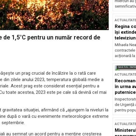
miercuri au 
semnificati
ACTUALITAT
Regina co
își extind
e de 1,5°C pentru un număr record de
televiziun
Mihaela Nea
contractele 
acționară la
Sursă foto: Shutte
șește un prag crucial de încălzire la o rată care
ACTUALITAT
me din zilele anului 2023, temperatura globală medie a
Recomandă
triale. Acest prag este considerat esențial pentru a
în urma av
puternice
. Cu toate acestea, 2023 este pe cale să devină cel mai
Inspectoratu
de Urgență 
 gravitatea situației, afirmând că „ajungem la niveluri la
pentru popula
 vine după o vară cu evenimente meteorologice extreme
în septembrie.
ACTUALITAT
Ministerul
diali au semnat un acord pentru a menține creșterea