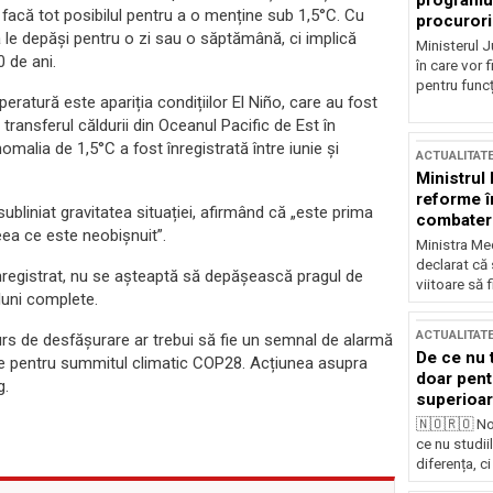
programul
 facă tot posibilul pentru a o menține sub 1,5°C. Cu
procurori
 le depăși pentru o zi sau o săptămână, ci implică
Ministerul Ju
 de ani.
în care vor f
pentru funcți
ratură este apariția condițiilor El Niño, care au fost
transferul căldurii din Oceanul Pacific de Est în
malia de 1,5°C a fost înregistrată între iunie și
ACTUALITAT
Ministrul
reforme î
ubliniat gravitatea situației, afirmând că „este prima
combaterea
ea ce este neobișnuit”.
Ministra Med
declarat că
înregistrat, nu se așteaptă să depășească pragul de
viitoare să 
luni complete.
ACTUALITAT
urs de desfășurare ar trebui să fie un semnal de alarmă
De ce nu 
mbrie pentru summitul climatic COP28. Acțiunea asupra
doar pentr
g.
superioar
🇳🇴🇷🇴 No
ce nu studii
diferența, ci