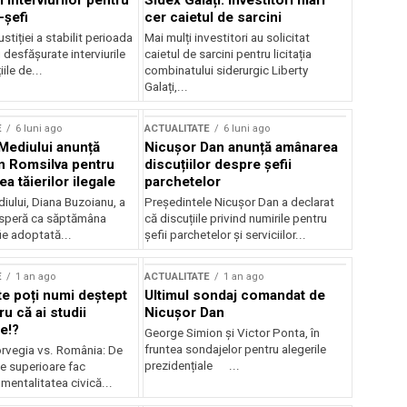
 interviurilor pentru
Sidex Galați: Investitori mari
-șefi
cer caietul de sarcini
stiției a stabilit perioada
Mai mulți investitori au solicitat
i desfășurate interviurile
caietul de sarcini pentru licitația
ile de...
combinatului siderurgic Liberty
Galați,...
E
6 luni ago
ACTUALITATE
6 luni ago
 Mediului anunță
Nicușor Dan anunță amânarea
n Romsilva pentru
discuțiilor despre șefii
 tăierilor ilegale
parchetelor
iului, Diana Buzoianu, a
Președintele Nicușor Dan a declarat
 speră ca săptămâna
că discuțiile privind numirile pentru
fie adoptată...
șefii parchetelor și serviciilor...
E
1 an ago
ACTUALITATE
1 an ago
te poți numi deștept
Ultimul sondaj comandat de
u că ai studii
Nicușor Dan
e!?
George Simion și Victor Ponta, în
fruntea sondajelor pentru alegerile
rvegia vs. România: De
prezidențiale ...
le superioare fac
 mentalitatea civică...