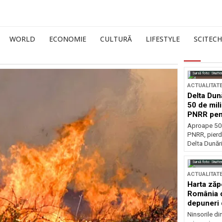
WORLD
ECONOMIE
CULTURĂ
LIFESTYLE
SCITECH
Sursă foto: Shutte
ACTUALITAT
Delta Dun
50 de mil
PNRR pen
esențiale
Aproape 50 
PNRR, pierdu
Delta Dunării
Sursă foto: Shutte
ACTUALITAT
Harta zăp
România c
depuneri 
Ninsorile di