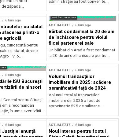
generat un strat
administrației au fost convenite...
v de zăpadă...
Sursă foto: Shutterstock
E
6 luni ago
ACTUALITATE
6 luni ago
ntractelor cu statul
Bărbat condamnat la 20 de ani
e afacerea printr-o
de închisoare pentru violul
e agricolă
fiicei partenerei sale
gu, cunoscută pentru
Un bărbat din Arad a fost condamnat
sale cu statul, devine
la 20 de ani de închisoare pentru...
 Agro TV, o...
rstock
ACTUALITATE
6 luni ago
E
6 luni ago
Volumul tranzacțiilor
rile ISU București
imobiliare din 2025: scădere
ertizării de ninsori
semnificativă față de 2024
Volumul total al tranzacțiilor
l General pentru Situații
imobiliare din 2025 a fost de
a emis recomandări
aproximativ 525 de milioane...
ție, în urma avertizării...
E
6 luni ago
ACTUALITATE
6 luni ago
 Justiției anunță
Noul interes pentru fostul