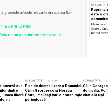
ACTUALITAT
Reprimare
 și aceste articole relevante din același flux
este o cri
comunitate
Măsurile stri
 între PNL și PSD
Statele Unit
rândul cerce
ficia de un nou sistem de taxare a
ACTUALITATE
1 an ago
ACTUALITATE
1 a
cționează dur
Plan de destabilizare a României:
Călin Georgesc
ilor dintre
Călin Georgescu și Horațiu
domiciliu. Poli
 „Lumea liberă
Potra, implicați într-o conspirație
citația la ușă
ate, nu
periculoasă