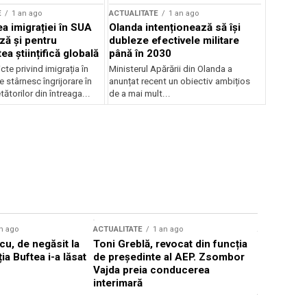
E
1 an ago
ACTUALITATE
1 an ago
a imigrației în SUA
Olanda intenționează să își
ză și pentru
dubleze efectivele militare
a științifică globală
până în 2030
cte privind imigrația în
Ministerul Apărării din Olanda a
e stârnesc îngrijorare în
anunțat recent un obiectiv ambițios
tătorilor din întreaga...
de a mai mult...
n ago
ACTUALITATE
1 an ago
ACTUALITATE
u, de negăsit la
Toni Greblă, revocat din funcția
Ilie Boloj
ția Buftea i-a lăsat
de președinte al AEP. Zsombor
alegerilor
Vajda preia conducerea
constituți
interimară
concentră
viitoarelo