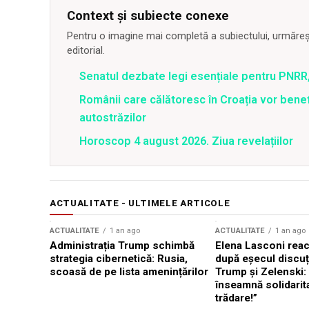
Context și subiecte conexe
Pentru o imagine mai completă a subiectului, urmărește
editorial.
Senatul dezbate legi esențiale pentru PNRR,
Românii care călătoresc în Croația vor bene
autostrăzilor
Horoscop 4 august 2026. Ziua revelațiilor
ACTUALITATE - ULTIMELE ARTICOLE
ACTUALITATE
1 an ago
ACTUALITATE
1 an ago
Administrația Trump schimbă
Elena Lasconi rea
strategia cibernetică: Rusia,
după eșecul discuți
scoasă de pe lista amenințărilor
Trump și Zelenski:
înseamnă solidarit
trădare!”