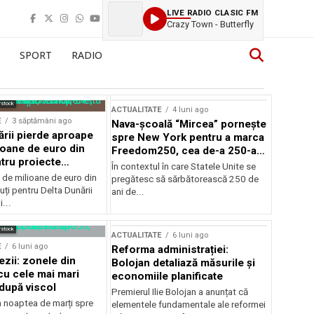
LIVE RADIO CLASIC FM
Crazy Town - Butterfly
SPORT
RADIO
rstock
ACTUALITATE
4 luni ago
E
3 săptămâni ago
Nava-școală “Mircea” pornește
ării pierde aproape
spre New York pentru a marca
ioane de euro din
Freedom250, cea de-a 250-a
tru proiecte
aniversare a Statelor Unite
În contextul în care Statele Unite se
de milioane de euro din
pregătesc să sărbătorească 250 de
ți pentru Delta Dunării
ani de...
...
rstock
ACTUALITATE
6 luni ago
E
6 luni ago
Reforma administrației:
ezii: zonele din
Bolojan detaliază măsurile și
u cele mai mari
economiile planificate
după viscol
Premierul Ilie Bolojan a anunțat că
n noaptea de marți spre
elementele fundamentale ale reformei