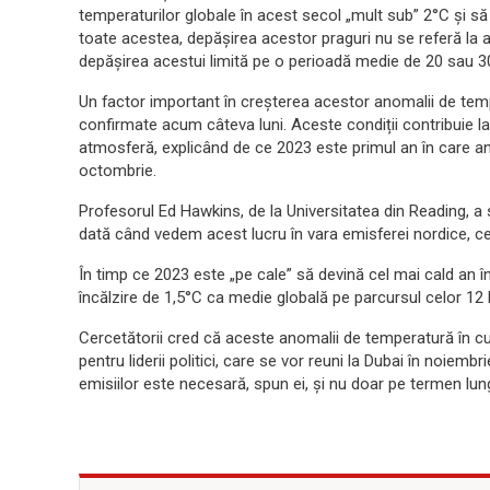
temperaturilor globale în acest secol „mult sub” 2°C și să
toate acestea, depășirea acestor praguri nu se referă la a
depășirea acestui limită pe o perioadă medie de 20 sau 30
Un factor important în creșterea acestor anomalii de tempe
confirmate acum câteva luni. Aceste condiții contribuie la 
atmosferă, explicând de ce 2023 este primul an în care ano
octombrie.
Profesorul Ed Hawkins, de la Universitatea din Reading, a s
dată când vedem acest lucru în vara emisferei nordice, ce
În timp ce 2023 este „pe cale” să devină cel mai cald an 
încălzire de 1,5°C ca medie globală pe parcursul celor 12 
Cercetătorii cred că aceste anomalii de temperatură în c
pentru liderii politici, care se vor reuni la Dubai în noie
emisiilor este necesară, spun ei, și nu doar pe termen lun