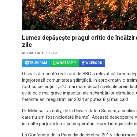
Lumea depășește pragul critic de încălzir
zile
ACTUALITATE
12:03
TELEGRAM
WHATSAPP
FACEBOOK
O analiză recentă realizată de BBC a relevat că lumea depă
îngrijorează comunitatea științifică. În aproximativ o trei
fost cu cel puțin 1,5°C mai mare decât nivelurile preindus
evita cele mai grave impacturi ale schimbărilor climatice
fierbinte an înregistrat, iar 2024 ar putea fi și mai cald.
Dr. Melissa Lazenby, de la Universitatea Sussex, a subliniat
care nu am fost niciodată înainte”. Această descoperire
în multe părți ale lumii și temperaturi record înregistrate 
La Conferința de la Paris din decembrie 2015, liderii mon