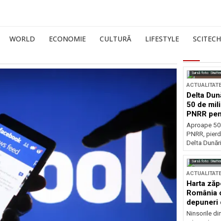
WORLD
ECONOMIE
CULTURĂ
LIFESTYLE
SCITECH
Sursă foto: Shutte
ACTUALITAT
Delta Dun
50 de mil
PNRR pen
esențiale
Aproape 50 
PNRR, pierdu
Delta Dunării
Sursă foto: Shutte
ACTUALITAT
Harta zăp
România c
depuneri 
Ninsorile di