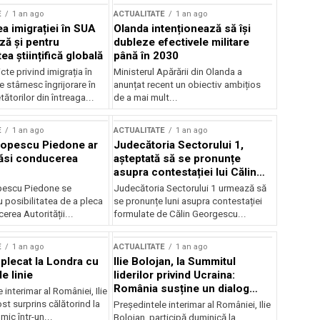
E
1 an ago
ACTUALITATE
1 an ago
a imigrației în SUA
Olanda intenționează să își
ză și pentru
dubleze efectivele militare
a științifică globală
până în 2030
cte privind imigrația în
Ministerul Apărării din Olanda a
e stârnesc îngrijorare în
anunțat recent un obiectiv ambițios
tătorilor din întreaga...
de a mai mult...
E
1 an ago
ACTUALITATE
1 an ago
Popescu Piedone ar
Judecătoria Sectorului 1,
ăsi conducerea
așteptată să se pronunțe
asupra contestației lui Călin
Georgescu privind controlul
pescu Piedone se
Judecătoria Sectorului 1 urmează să
judiciar
 posibilitatea de a pleca
se pronunțe luni asupra contestației
erea Autorității...
formulate de Călin Georgescu...
E
1 an ago
ACTUALITATE
1 an ago
 plecat la Londra cu
Ilie Bolojan, la Summitul
e linie
liderilor privind Ucraina:
România susține un dialog
 interimar al României, Ilie
transatlantic pentru securitate
ost surprins călătorind la
Președintele interimar al României, Ilie
și stabilitate
ic într-un...
Bolojan, participă duminică la