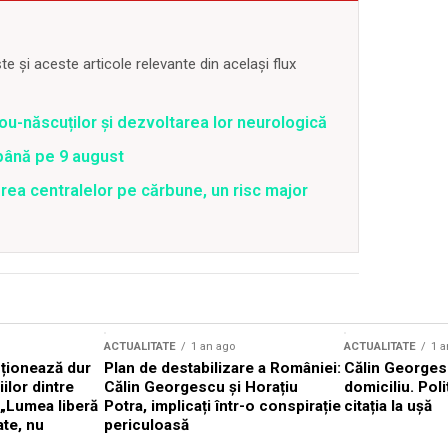
 și aceste articole relevante din același flux
ou-născuților și dezvoltarea lor neurologică
 până pe 9 august
rea centralelor pe cărbune, un risc major
ACTUALITATE
1 an ago
ACTUALITATE
1 a
cționează dur
Plan de destabilizare a României:
Călin Georgesc
ilor dintre
Călin Georgescu și Horațiu
domiciliu. Poli
 „Lumea liberă
Potra, implicați într-o conspirație
citația la ușă
ate, nu
periculoasă