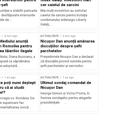
 interviurilor pentru
Sidex Galați: Investitori mari
-șefi
cer caietul de sarcini
stiției a stabilit perioada
Mai mulți investitori au solicitat
i desfășurate interviurile
caietul de sarcini pentru licitația
ile de...
combinatului siderurgic Liberty
Galați,...
E
6 luni ago
ACTUALITATE
6 luni ago
 Mediului anunță
Nicușor Dan anunță amânarea
n Romsilva pentru
discuțiilor despre șefii
 tăierilor ilegale
parchetelor
iului, Diana Buzoianu, a
Președintele Nicușor Dan a declarat
 speră ca săptămâna
că discuțiile privind numirile pentru
fie adoptată...
șefii parchetelor și serviciilor...
E
1 an ago
ACTUALITATE
1 an ago
te poți numi deștept
Ultimul sondaj comandat de
u că ai studii
Nicușor Dan
e!?
George Simion și Victor Ponta, în
fruntea sondajelor pentru alegerile
rvegia vs. România: De
prezidențiale ...
le superioare fac
 mentalitatea civică...