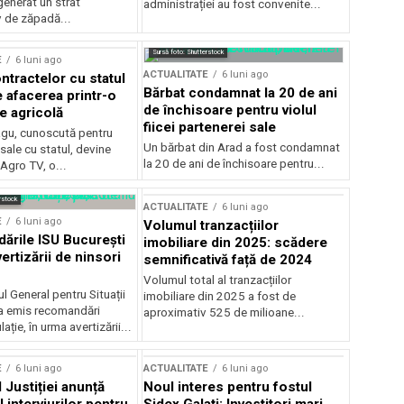
generat un strat
administrației au fost convenite...
v de zăpadă...
Sursă foto: Shutterstock
E
6 luni ago
ACTUALITATE
6 luni ago
ntractelor cu statul
Bărbat condamnat la 20 de ani
e afacerea printr-o
de închisoare pentru violul
e agricolă
fiicei partenerei sale
gu, cunoscută pentru
Un bărbat din Arad a fost condamnat
sale cu statul, devine
la 20 de ani de închisoare pentru...
 Agro TV, o...
rstock
ACTUALITATE
6 luni ago
E
6 luni ago
Volumul tranzacțiilor
rile ISU București
imobiliare din 2025: scădere
ertizării de ninsori
semnificativă față de 2024
Volumul total al tranzacțiilor
l General pentru Situații
imobiliare din 2025 a fost de
a emis recomandări
aproximativ 525 de milioane...
ție, în urma avertizării...
E
6 luni ago
ACTUALITATE
6 luni ago
 Justiției anunță
Noul interes pentru fostul