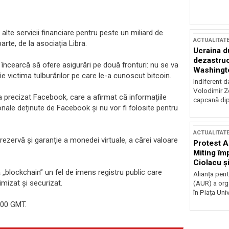
alte servicii financiare pentru peste un miliard de
ACTUALITAT
rte, de la asociația Libra.
Ucraina d
dezastruo
 încearcă să ofere asigurări pe două fronturi: nu se va
Washingto
fie victima tulburărilor pe care le-a cunoscut bitcoin.
incertitud
Indiferent d
Volodimir Ze
, a precizat Facebook, care a afirmat că informațiile
capcană dip
sonale deținute de Facebook și nu vor fi folosite pentru
ACTUALITAT
ezervă și garanție a monedei virtuale, a cărei valoare
Protest A
Miting îm
Ciolacu ș
Victoriei
 „blockchain” un fel de imens registru public care
Alianța pen
mizat și securizat.
(AUR) a org
în Piața Univ
,00 GMT.