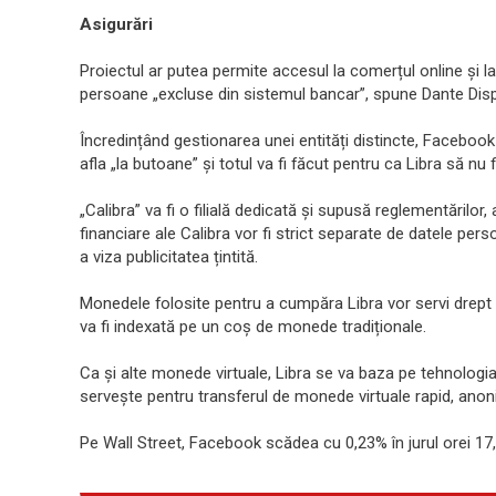
Asigurări
Proiectul ar putea permite accesul la comerțul online și la 
persoane „excluse din sistemul bancar”, spune Dante Dispa
Încredințând gestionarea unei entități distincte, Facebook
afla „la butoane” și totul va fi făcut pentru ca Libra să nu 
„Calibra” va fi o filială dedicată și supusă reglementărilor
financiare ale Calibra vor fi strict separate de datele per
a viza publicitatea țintită.
Monedele folosite pentru a cumpăra Libra vor servi drept r
va fi indexată pe un coș de monede tradiționale.
Ca și alte monede virtuale, Libra se va baza pe tehnologia
servește pentru transferul de monede virtuale rapid, anoni
Pe Wall Street, Facebook scădea cu 0,23% în jurul orei 17