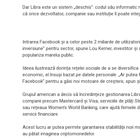
Dar Libra este un sistem „deschis”: codul său informatic 
că orice dezvoltator, companie sau instituție îl poate integr
Intrarea Facebook și a celor peste 2 miliarde de utilizator
inversiune” pentru sector, spune Lou Kerner, investitor și
populariza marelui public.
Ideea ilustrează dorința rețelei sociale de a se diversific
economic, el însuși bazat pe datele personale: „Ar putea fi
Facebook” pentru a găsi noi motoare de creștere, spun și 
Grupul american a decis să încredințeze gestionarea Libra
companii precum Mastercard și Visa, serviciile de plăți Str
sau rețeaua Women’s World Banking, care ajută femeile de
servicii financiare.
Acest lucru ar putea permite garantarea stabilității noii m
au pătat imaginea criptomonedelor.