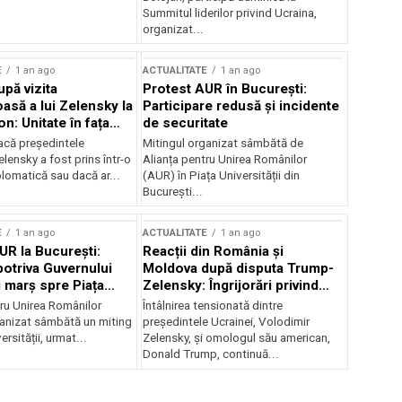
Summitul liderilor privind Ucraina,
organizat...
E
1 an ago
ACTUALITATE
1 an ago
upă vizita
Protest AUR în București:
asă a lui Zelensky la
Participare redusă și incidente
n: Unitate în fața
de securitate
inii
acă președintele
Mitingul organizat sâmbătă de
lensky a fost prins într-o
Alianța pentru Unirea Românilor
lomatică sau dacă ar...
(AUR) în Piața Universității din
București...
E
1 an ago
ACTUALITATE
1 an ago
UR la București:
Reacții din România și
potriva Guvernului
Moldova după disputa Trump-
i marș spre Piața
Zelensky: Îngrijorări privind
securitatea regională
tru Unirea Românilor
Întâlnirea tensionată dintre
anizat sâmbătă un miting
președintele Ucrainei, Volodimir
ersității, urmat...
Zelensky, și omologul său american,
Donald Trump, continuă...