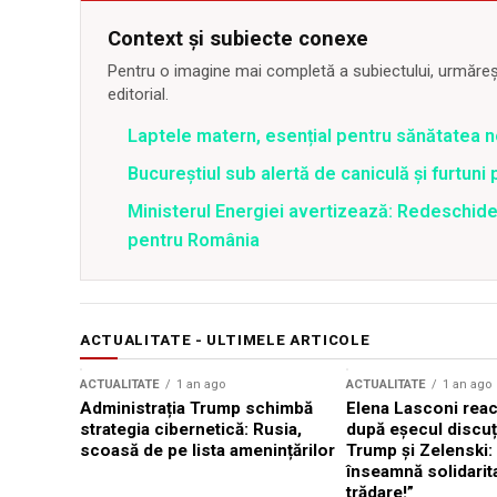
Context și subiecte conexe
Pentru o imagine mai completă a subiectului, urmărește
editorial.
Laptele matern, esențial pentru sănătatea n
Bucureștiul sub alertă de caniculă și furtuni
Ministerul Energiei avertizează: Redeschide
pentru România
ACTUALITATE - ULTIMELE ARTICOLE
ACTUALITATE
1 an ago
ACTUALITATE
1 an ago
Administrația Trump schimbă
Elena Lasconi rea
strategia cibernetică: Rusia,
după eșecul discuți
scoasă de pe lista amenințărilor
Trump și Zelenski:
înseamnă solidarit
trădare!”