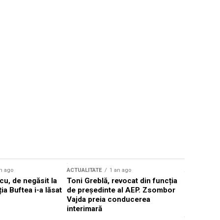
n ago
ACTUALITATE
1 an ago
ACTUALITATE
u, de negăsit la
Toni Greblă, revocat din funcția
Ilie Boloj
ția Buftea i-a lăsat
de președinte al AEP. Zsombor
alegerilor
Vajda preia conducerea
constituți
interimară
concentră
viitoarelo