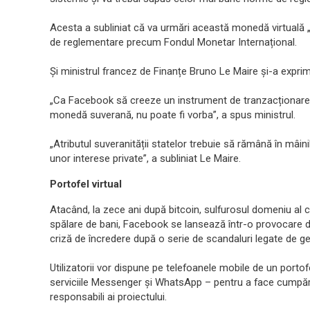
Acesta a subliniat că va urmări această monedă virtuală „fo
de reglementare precum Fondul Monetar Internațional.
Și ministrul francez de Finanțe Bruno Le Maire și-a exprim
„Ca Facebook să creeze un instrument de tranzacționare, 
monedă suverană, nu poate fi vorba”, a spus ministrul.
„Atributul suveranității statelor trebuie să rămână în mâini
unor interese private”, a subliniat Le Maire.
Portofel virtual
Atacând, la zece ani după bitcoin, sulfurosul domeniu al c
spălare de bani, Facebook se lansează într-o provocare d
criză de încredere după o serie de scandaluri legate de ge
Utilizatorii vor dispune pe telefoanele mobile de un portofe
serviciile Messenger și WhatsApp – pentru a face cumpărăt
responsabili ai proiectului.