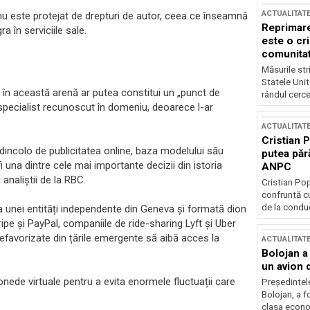
ACTUALITAT
nu este protejat de drepturi de autor, ceea ce înseamnă
Reprimare
a în serviciile sale.
este o cri
comunitate
Măsurile stri
Statele Unit
i în această arenă ar putea constitui un „punct de
rândul cerce
 specialist recunoscut în domeniu, deoarece l-ar
ACTUALITAT
Cristian 
a dincolo de publicitatea online, baza modelului său
putea păr
 una dintre cele mai importante decizii din istoria
ANPC
analiștii de la RBC.
Cristian Po
confruntă cu
de la conduc
 unei entități independente din Geneva și formată dion
ipe și PayPal, companiile de ride-sharing Lyft și Uber
favorizate din țările emergente să aibă acces la
ACTUALITAT
Bolojan a
un avion d
onede virtuale pentru a evita enormele fluctuații care
Președintele
Bolojan, a f
clasa econom