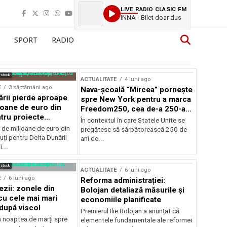
LIVE RADIO CLASIC FM
INNA - Bilet doar dus
SPORT
RADIO
rstock
ACTUALITATE
4 luni ago
E
3 săptămâni ago
Nava-școală “Mircea” pornește
ării pierde aproape
spre New York pentru a marca
ioane de euro din
Freedom250, cea de-a 250-a
tru proiecte
aniversare a Statelor Unite
În contextul în care Statele Unite se
de milioane de euro din
pregătesc să sărbătorească 250 de
ți pentru Delta Dunării
ani de...
...
rstock
ACTUALITATE
6 luni ago
E
6 luni ago
Reforma administrației:
ezii: zonele din
Bolojan detaliază măsurile și
u cele mai mari
economiile planificate
după viscol
Premierul Ilie Bolojan a anunțat că
n noaptea de marți spre
elementele fundamentale ale reformei