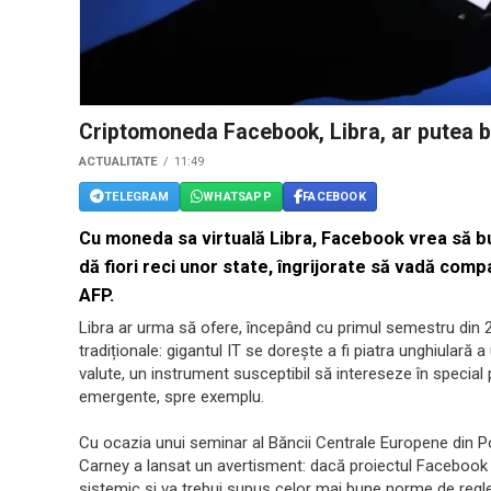
Criptomoneda Facebook, Libra, ar putea b
ACTUALITATE
11:49
TELEGRAM
WHATSAPP
FACEBOOK
Cu moneda sa virtuală Libra, Facebook vrea să b
dă fiori reci unor state, îngrijorate să vadă comp
AFP.
Libra ar urma să ofere, începând cu primul semestru din 2
tradiționale: gigantul IT se dorește a fi piatra unghiulară 
valute, un instrument susceptibil să intereseze în special 
emergente, spre exemplu.
Cu ocazia unui seminar al Băncii Centrale Europene din Po
Carney a lansat un avertisment: dacă proiectul Facebook
sistemic și va trebui supus celor mai bune norme de regl