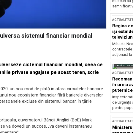
miercuri au 
semnificati
ACTUALITAT
Regina co
își extind
ulversa sistemul financiar mondial
televiziun
Mihaela Nea
contractele 
acționară la
ulverseze sistemul financiar mondial, ceea ce
Sursă foto: Shutte
aniile private angajate pe acest teren, scrie
ACTUALITAT
Recomandă
în urma av
020, un nou mod de plată în afara circuitelor bancare
puternice
a unui nou ecosistem financiar fără barierele diverselor
Inspectoratu
persoanele excluse din sistemul bancar, în țările
de Urgență 
pentru popula
rtugalia, guvernatorul Băncii Angliei (BoE) Mark
ACTUALITAT
 se va dovedi un succes, „va deveni instantaneu
Ministerul
ementare”.