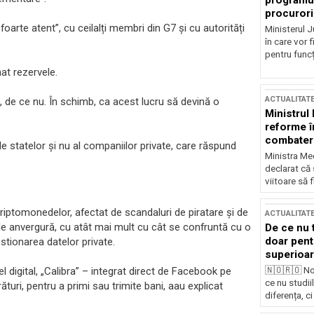
programul
procurori
arte atent”, cu ceilalți membri din G7 și cu autorități
Ministerul Ju
în care vor f
pentru funcți
at rezervele.
ACTUALITAT
de ce nu. În schimb, ca acest lucru să devină o
Ministrul
reforme î
combaterea
le statelor și nu al companiilor private, care răspund
Ministra Med
declarat că
viitoare să 
riptomonedelor, afectat de scandaluri de piratare și de
ACTUALITAT
e anvergură, cu atât mai mult cu cât se confruntă cu o
De ce nu 
doar pentr
stionarea datelor private.
superioar
🇳🇴🇷🇴 No
l digital, „Calibra” – integrat direct de Facebook pe
ce nu studii
uri, pentru a primi sau trimite bani, aau explicat
diferența, ci