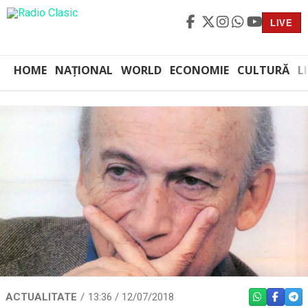
LIVE
HOME
NAȚIONAL
WORLD
ECONOMIE
CULTURĂ
L
ACTUALITATE
13:36 / 12/07/2018
WHATSAPP
FACEBO
TEL