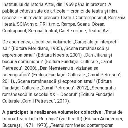
Institutului de Istoria Artei, din 1969 până în prezent. A
publicat câteva sute de articole – cronici de teatru şi film,
recenzii – în reviste precum Teatrul, Contemporanul, România
liteară, SCIAt.m.c, PRHt.m.c, Rampa, Scena, Okean,
Contrapunct, Semnal teatral, Caiete critice, Teatrul Azi.
De asemenea, a publicat volumele: „Caragiale şi interpreţii
săi” (Editura Meridiane, 1985), „Scena românească şi
expresionismul” (Editura Noesis, 2001), „Dan Jitianu şi
bucuria comunicării” (Editura Fundaţiei Culturale „Camil
Petrescu”, 2008), „Dan Nemţeanu şi viziunea sa
scenografică” (Editura Fundaţiei Culturale „Camil Petrescu”,
2011), „Scena românească şi expresionismul” (Editura
Fundaţiei Culturale „Camil Petrescu”, 2012), „Scenografia
românească în secolul XX – Decorul” (Editura Fundaţiei
Culturale „Camil Petrescu”, 2017).
A participat la realizarea volumelor colective:
„Tratat de
Istoria Teatrului în România” (vol II şi III) (Editura Academiei,
Bucureşti, 1971, 1973), „Teatrul românesc contemporan