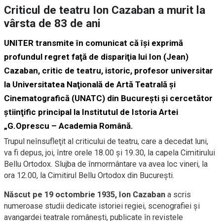
Criticul de teatru Ion Cazaban a murit la
vârsta de 83 de ani
UNITER transmite în comunicat că îşi exprimă
profundul regret faţă de dispariţia lui Ion (Jean)
Cazaban, critic de teatru, istoric, profesor universitar
la Universitatea Naţională de Artă Teatrală şi
Cinematografică (UNATC) din Bucureşti şi cercetător
ştiinţific principal la Institutul de Istoria Artei
„G.Oprescu – Academia Română.
Trupul neînsufleţit al criticului de teatru, care a decedat luni,
va fi depus, joi, între orele 18.00 şi 19.30, la capela Cimitirului
Bellu Ortodox. Slujba de înmormântare va avea loc vineri, la
ora 12.00, la Cimitirul Bellu Ortodox din Bucureşti.
Născut pe 19 octombrie 1935, Ion Cazaban
a scris
numeroase studii dedicate istoriei regiei, scenografiei şi
avangardei teatrale româneşti, publicate în revistele