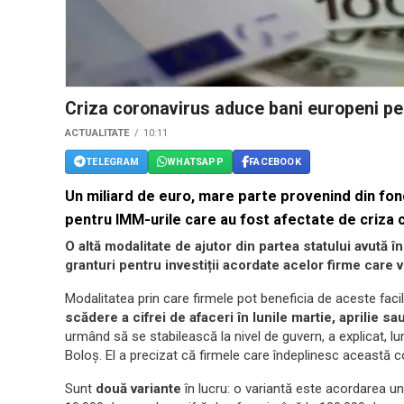
Criza coronavirus aduce bani europeni pe
ACTUALITATE
10:11
TELEGRAM
WHATSAPP
FACEBOOK
Un miliard de euro, mare parte provenind din fo
pentru IMM-urile care au fost afectate de criza c
O altă modalitate de ajutor din partea statului avută î
granturi pentru investiții acordate acelor firme care vo
Modalitatea prin care firmele pot beneficia de aceste faci
scădere a cifrei de afaceri în lunile martie, aprilie sa
urmând să se stabilească la nivel de guvern, a explicat, lun
Boloș. El a precizat că firmele care îndeplinesc această con
Sunt
două variante
în lucru: o variantă este acordarea un