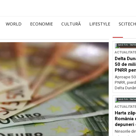
WORLD
ECONOMIE
CULTURĂ
LIFESTYLE
SCITECH
Sursă foto: Shutte
ACTUALITAT
Delta Dun
50 de mil
PNRR pen
esențiale
Aproape 50 
PNRR, pierdu
Delta Dunării
Sursă foto: Shutte
ACTUALITAT
Harta zăp
România c
depuneri 
Ninsorile di