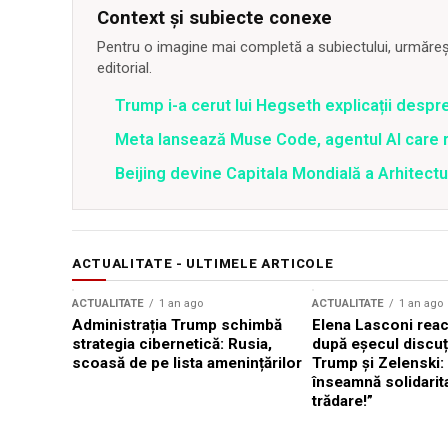
Context și subiecte conexe
Pentru o imagine mai completă a subiectului, urmărește
editorial.
Trump i-a cerut lui Hegseth explicații despr
Meta lansează Muse Code, agentul AI care 
Beijing devine Capitala Mondială a Arhitectu
ACTUALITATE - ULTIMELE ARTICOLE
ACTUALITATE
1 an ago
ACTUALITATE
1 an ago
Administrația Trump schimbă
Elena Lasconi rea
strategia cibernetică: Rusia,
după eșecul discuți
scoasă de pe lista amenințărilor
Trump și Zelenski:
înseamnă solidarit
trădare!”