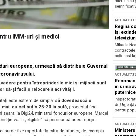
miercuri au 
semnificati
ACTUALITAT
Regina co
își extind
ntru IMM-uri și medici
televiziun
Mihaela Nea
contractele 
acționară la
nduri europene, urmează să distribuie Guvernul
Sursă foto: Shutte
oronavirusului.
ACTUALITAT
Recomandă
n vedere pentru întreprinderile mici și mijlocii sunt
în urma av
r să-și facă o relocare a activității.
puternice
Inspectoratu
lități este extrem de simplă:
să dovedească o
de Urgență 
u mai, cu cel puțin 25-30 la sută,
procentul final
pentru popula
i seara, la Digi24, ministrul fondurilor europene, Marcel
diție vor fi „eligibile” să primească acest sprijin.
ACTUALITAT
Ministerul
ei sume fixe raportate la cifra de afaceri, de exemplu