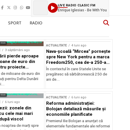
LIVE RADIO CLASIC FM
Enrique Iglesias - Be With You
SPORT
RADIO
rstock
ACTUALITATE
4 luni ago
E
3 săptămâni ago
Nava-școală “Mircea” pornește
ării pierde aproape
spre New York pentru a marca
ioane de euro din
Freedom250, cea de-a 250-a
tru proiecte
aniversare a Statelor Unite
În contextul în care Statele Unite se
de milioane de euro din
pregătesc să sărbătorească 250 de
ți pentru Delta Dunării
ani de...
...
rstock
ACTUALITATE
6 luni ago
E
6 luni ago
Reforma administrației:
ezii: zonele din
Bolojan detaliază măsurile și
u cele mai mari
economiile planificate
după viscol
Premierul Ilie Bolojan a anunțat că
n noaptea de marți spre
elementele fundamentale ale reformei