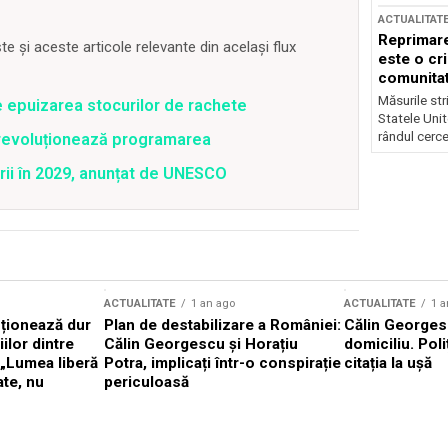
ACTUALITAT
Reprimare
 și aceste articole relevante din același flux
este o cri
comunitate
Măsurile stri
e epuizarea stocurilor de rachete
Statele Unit
rândul cerce
revoluționează programarea
rii în 2029, anunțat de UNESCO
ACTUALITATE
1 an ago
ACTUALITATE
1 a
cționează dur
Plan de destabilizare a României:
Călin Georgesc
ilor dintre
Călin Georgescu și Horațiu
domiciliu. Poli
 „Lumea liberă
Potra, implicați într-o conspirație
citația la ușă
ate, nu
periculoasă