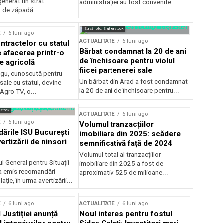
generat un strat
administrației au fost convenite...
v de zăpadă...
Sursă foto: Shutterstock
E
6 luni ago
ACTUALITATE
6 luni ago
ntractelor cu statul
Bărbat condamnat la 20 de ani
e afacerea printr-o
de închisoare pentru violul
e agricolă
fiicei partenerei sale
gu, cunoscută pentru
Un bărbat din Arad a fost condamnat
sale cu statul, devine
la 20 de ani de închisoare pentru...
 Agro TV, o...
rstock
ACTUALITATE
6 luni ago
E
6 luni ago
Volumul tranzacțiilor
rile ISU București
imobiliare din 2025: scădere
ertizării de ninsori
semnificativă față de 2024
Volumul total al tranzacțiilor
l General pentru Situații
imobiliare din 2025 a fost de
a emis recomandări
aproximativ 525 de milioane...
ție, în urma avertizării...
E
6 luni ago
ACTUALITATE
6 luni ago
 Justiției anunță
Noul interes pentru fostul