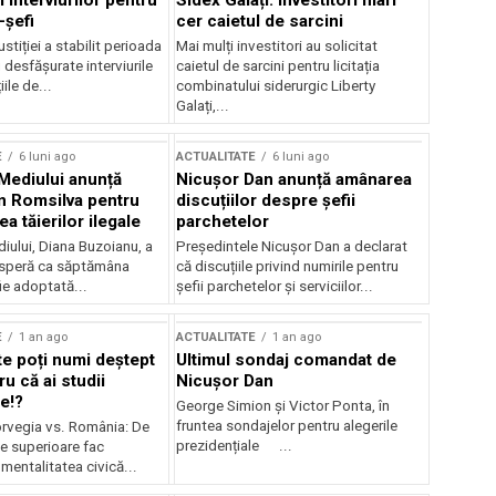
 interviurilor pentru
Sidex Galați: Investitori mari
-șefi
cer caietul de sarcini
stiției a stabilit perioada
Mai mulți investitori au solicitat
i desfășurate interviurile
caietul de sarcini pentru licitația
ile de...
combinatului siderurgic Liberty
Galați,...
E
6 luni ago
ACTUALITATE
6 luni ago
 Mediului anunță
Nicușor Dan anunță amânarea
n Romsilva pentru
discuțiilor despre șefii
 tăierilor ilegale
parchetelor
iului, Diana Buzoianu, a
Președintele Nicușor Dan a declarat
 speră ca săptămâna
că discuțiile privind numirile pentru
fie adoptată...
șefii parchetelor și serviciilor...
E
1 an ago
ACTUALITATE
1 an ago
te poți numi deștept
Ultimul sondaj comandat de
u că ai studii
Nicușor Dan
e!?
George Simion și Victor Ponta, în
fruntea sondajelor pentru alegerile
rvegia vs. România: De
prezidențiale ...
le superioare fac
 mentalitatea civică...