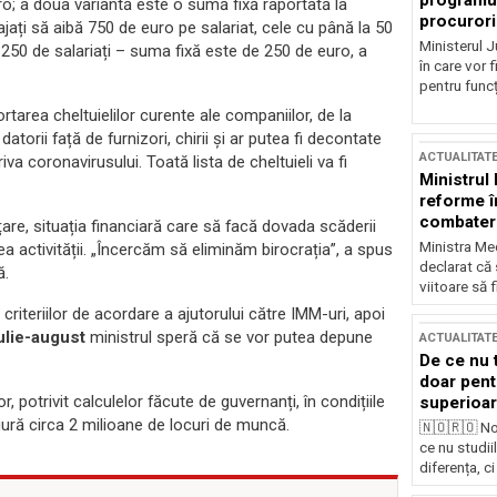
programul
ro; a doua variantă este o sumă fixă raportată la
procurori
ați să aibă 750 de euro pe salariat, cele cu până la 50
Ministerul Ju
a 250 de salariați – suma fixă este de 250 de euro, a
în care vor f
pentru funcți
tarea cheltuielilor curente ale companiilor, de la
torii față de furnizori, chirii și ar putea fi decontate
ACTUALITAT
va coronavirusului. Toată lista de cheltuieli va fi
Ministrul
reforme î
combaterea
are, situația financiară care să facă dovada scăderii
Ministra Med
ea activității. „Încercăm să eliminăm birocrația”, a spus
declarat că
ă.
viitoare să 
riteriilor de acordare a ajutorului către IMM-uri, apoi
ulie-august
ministrul speră că se vor putea depune
ACTUALITAT
De ce nu 
doar pentr
 potrivit calculelor făcute de guvernanți, în condițiile
superioar
gură circa 2 milioane de locuri de muncă.
🇳🇴🇷🇴 No
ce nu studii
diferența, ci