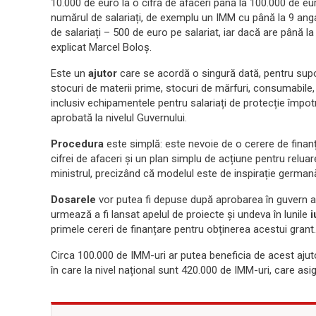
10.000 de euro la o cifră de afaceri până la 100.000 de eu
numărul de salariați, de exemplu un IMM cu până la 9 angaj
de salariați – 500 de euro pe salariat, iar dacă are până l
explicat Marcel Boloș.
Este un
ajutor
care se acordă o singură dată, pentru supor
stocuri de materii prime, stocuri de mărfuri, consumabile, da
inclusiv echipamentele pentru salariați de protecție împotri
aprobată la nivelul Guvernului.
Procedura
este simplă: este nevoie de o cerere de finanț
cifrei de afaceri și un plan simplu de acțiune pentru reluar
ministrul, precizând că modelul este de inspirație german
Dosarele
vor putea fi depuse după aprobarea în guvern a c
urmează a fi lansat apelul de proiecte și undeva în lunile
i
primele cereri de finanțare pentru obținerea acestui grant.
Circa 100.000 de IMM-uri ar putea beneficia de acest ajutor,
în care la nivel național sunt 420.000 de IMM-uri, care asi