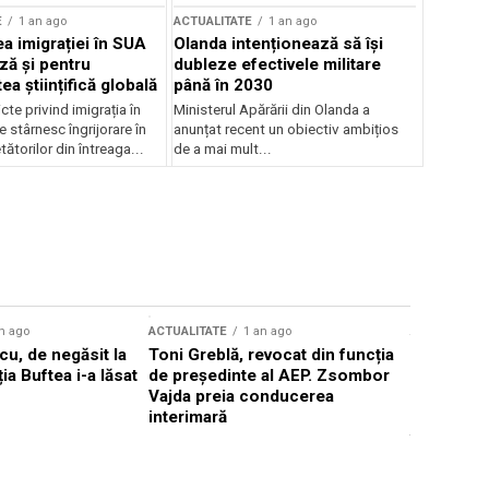
E
1 an ago
ACTUALITATE
1 an ago
a imigrației în SUA
Olanda intenționează să își
ză și pentru
dubleze efectivele militare
a științifică globală
până în 2030
cte privind imigrația în
Ministerul Apărării din Olanda a
e stârnesc îngrijorare în
anunțat recent un obiectiv ambițios
tătorilor din întreaga...
de a mai mult...
n ago
ACTUALITATE
1 an ago
ACTUALITATE
u, de negăsit la
Toni Greblă, revocat din funcția
Ilie Boloj
ția Buftea i-a lăsat
de președinte al AEP. Zsombor
alegerilor
Vajda preia conducerea
constituți
interimară
concentră
viitoarelo