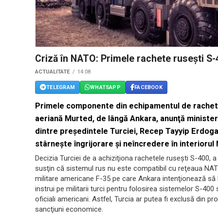
Criză în NATO: Primele rachete ruseşti S-
ACTUALITATE
14:08
TELEGRAM
WHATSAPP
FACEBOOK
Primele componente din echipamentul de rachete r
aeriană Murted, de lângă Ankara, anunţă ministerul
dintre preşedintele Turciei, Recep Tayyip Erdogan
stârneşte îngrijorare şi neîncredere în interiorul
Decizia Turciei de a achiziţiona rachetele ruseşti S-400, a 
susţin că sistemul rus nu este compatibil cu reţeaua NAT
militare americane F-35 pe care Ankara intenţionează să le
instrui pe militarii turci pentru folosirea sistemelor S-40
oficiali americani. Astfel, Turcia ar putea fi exclusă din
sancţiuni economice.