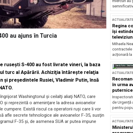
miercuri au 
semnificati
ACTUALITAT
Regina co
își extind
400 au ajuns în Turcia
televiziun
Mihaela Nea
contractele 
acționară la
useşti S-400 au fost livrate vineri, la baza
Sursă foto: Shutte
 turc al Apărării. Achiziţia întăreşte relaţia
ACTUALITAT
Recomandă
 şi preşedintele Rusiei, Vladimir Putin, însă
în urma av
 NATO.
puternice
îngrijorat Washingtonul şi ceilalţi aliaţi NATO, care
Inspectoratu
de Urgență 
O şi reprezintă o ameninţare la adresa avioanelor
pentru popula
 cumpere. Există riscul ca operatorii ruşi care îi vor
0 să afle secrete tehnologice ale avioanelor F-35, susţin
 programul F-35 şi, de asmenea SUA ar putea impune
ACTUALITAT
Ministerul