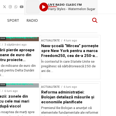
LIVE RADIO CLASIC FM
Harry Styles - Watermelon Sugar
SPORT
RADIO
rstock
ACTUALITATE
4 luni ago
E
3 săptămâni ago
Nava-școală “Mircea” pornește
ării pierde aproape
spre New York pentru a marca
ioane de euro din
Freedom250, cea de-a 250-a
tru proiecte
aniversare a Statelor Unite
În contextul în care Statele Unite se
de milioane de euro din
pregătesc să sărbătorească 250 de
ți pentru Delta Dunării
ani de...
...
rstock
ACTUALITATE
6 luni ago
E
6 luni ago
Reforma administrației:
ezii: zonele din
Bolojan detaliază măsurile și
u cele mai mari
economiile planificate
după viscol
Premierul Ilie Bolojan a anunțat că
n noaptea de marți spre
elementele fundamentale ale reformei