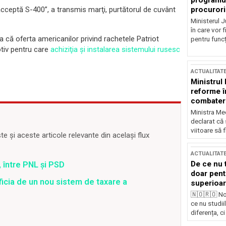
programul
procurori
acceptă S-400”, a transmis marţi, purtătorul de cuvânt
Ministerul Ju
în care vor f
 că oferta americanilor privind rachetele Patriot
pentru funcți
otiv pentru care
achiziţia şi instalarea sistemului rusesc
ACTUALITAT
Ministrul
reforme î
combaterea
Ministra Med
declarat că
viitoare să 
 și aceste articole relevante din același flux
ACTUALITAT
De ce nu 
 între PNL și PSD
doar pentr
ficia de un nou sistem de taxare a
superioar
🇳🇴🇷🇴 No
ce nu studii
diferența, ci