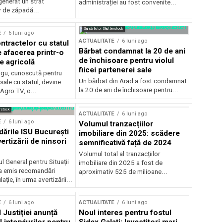
generat un strat
administrației au fost convenite...
v de zăpadă...
Sursă foto: Shutterstock
E
6 luni ago
ACTUALITATE
6 luni ago
ntractelor cu statul
Bărbat condamnat la 20 de ani
e afacerea printr-o
de închisoare pentru violul
e agricolă
fiicei partenerei sale
gu, cunoscută pentru
Un bărbat din Arad a fost condamnat
sale cu statul, devine
la 20 de ani de închisoare pentru...
 Agro TV, o...
rstock
ACTUALITATE
6 luni ago
E
6 luni ago
Volumul tranzacțiilor
rile ISU București
imobiliare din 2025: scădere
ertizării de ninsori
semnificativă față de 2024
Volumul total al tranzacțiilor
l General pentru Situații
imobiliare din 2025 a fost de
a emis recomandări
aproximativ 525 de milioane...
ție, în urma avertizării...
E
6 luni ago
ACTUALITATE
6 luni ago
 Justiției anunță
Noul interes pentru fostul