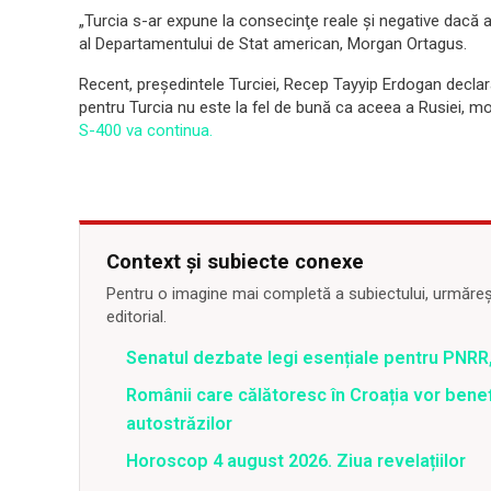
„Turcia s-ar expune la consecinţe reale şi negative dacă 
al Departamentului de Stat american, Morgan Ortagus.
Recent, preşedintele Turciei, Recep Tayyip Erdogan declara
pentru Turcia nu este la fel de bună ca aceea a Rusiei, m
S-400 va continua.
Context și subiecte conexe
Pentru o imagine mai completă a subiectului, urmărește
editorial.
Senatul dezbate legi esențiale pentru PNRR,
Românii care călătoresc în Croația vor bene
autostrăzilor
Horoscop 4 august 2026. Ziua revelațiilor