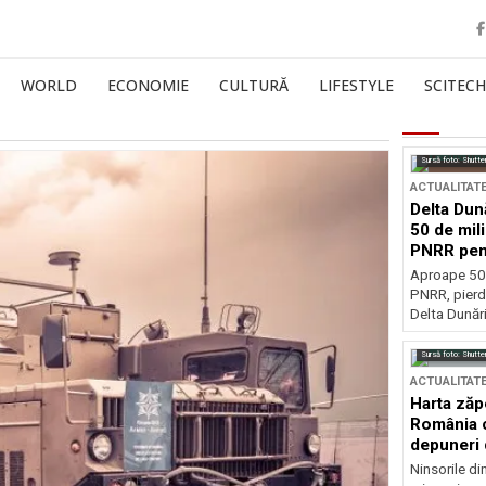
WORLD
ECONOMIE
CULTURĂ
LIFESTYLE
SCITECH
Sursă foto: Shutte
ACTUALITAT
Delta Dun
50 de mil
PNRR pen
esențiale
Aproape 50 
PNRR, pierdu
Delta Dunării
Sursă foto: Shutte
ACTUALITAT
Harta zăp
România c
depuneri 
Ninsorile di