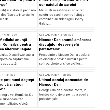
 interviurilor pentru
Sidex Galați: Investitori mari
-șefi
cer caietul de sarcini
stiției a stabilit perioada
Mai mulți investitori au solicitat
i desfășurate interviurile
caietul de sarcini pentru licitația
ile de...
combinatului siderurgic Liberty
Galați,...
E
6 luni ago
ACTUALITATE
6 luni ago
 Mediului anunță
Nicușor Dan anunță amânarea
n Romsilva pentru
discuțiilor despre șefii
 tăierilor ilegale
parchetelor
iului, Diana Buzoianu, a
Președintele Nicușor Dan a declarat
 speră ca săptămâna
că discuțiile privind numirile pentru
fie adoptată...
șefii parchetelor și serviciilor...
E
1 an ago
ACTUALITATE
1 an ago
te poți numi deștept
Ultimul sondaj comandat de
u că ai studii
Nicușor Dan
e!?
George Simion și Victor Ponta, în
fruntea sondajelor pentru alegerile
rvegia vs. România: De
prezidențiale ...
le superioare fac
 mentalitatea civică...