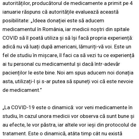
autorităților, producătorul de medicamente a primit pe 4
ianuarie răspuns că autoritățile evaluează această
posibilitate: „Ideea donației este să aducem
medicamentul în România, iar medicii noștri din spitale
COVID să îl poată utiliza și să își facă propria experiență:
adică nu vă luați după americani, lămuriți-vă voi. Este un
fel de studiu în mișcare, îl faci ca să vezi tu ce experiență
ai tu personal cu medicamentul și dacă într-adevăr
pacienților le este bine. Noi am spus aducem noi donația
asta, utilizați-l și s-ar putea să spuneți voi că este nevoie
de medicament.”
„La COVID-19 este o dinamică: vor veni medicamente în
studiu, în cazul unora medicii vor observa că sunt bune și
au efecte, le vor păstra, iar altele vor ieși din protocolul de
tratament. Este o dinamică, atâta timp cât nu există