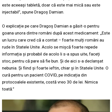
este aceeași tabletă, doar că este mai mică sau este
injectabil”, spune Dragoș Damian.
O explicație pe care Dragoș Damian a găsit-o pentru
goana unora dintre români după acest medicament: „Este
un lucru care cred că a contat – foarte mulți români au
rude în Statele Unite. Acolo se mișcă foarte repede
informația și probabil de acolo li s-a spus uite, faceți
stoc, pentru că pare să fie bun. Și de aici s-a declanșat
nebunia. Și fiind și foarte ieftin, chiar și în Statele Unite. O
cură pentru un pacient COVID, pe indicația din
protocoalele existente, costă vreo 30 de lei. Nimica
toată.”