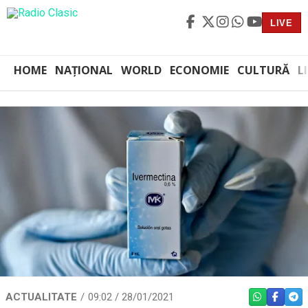
LIVE
HOME
NAȚIONAL
WORLD
ECONOMIE
CULTURĂ
L
ACTUALITATE
09:02 / 28/01/2021
WHATSAPP
FACEBO
TEL