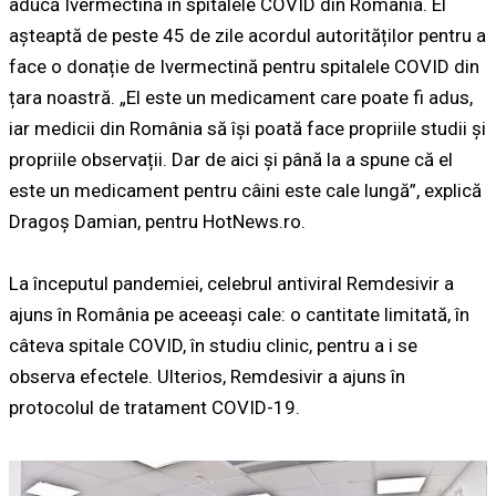
aducă Ivermectina în spitalele COVID din România. El
așteaptă de peste 45 de zile acordul autorităților pentru a
face o donație de Ivermectină pentru spitalele COVID din
țara noastră. „El este un medicament care poate fi adus,
iar medicii din România să își poată face propriile studii și
propriile observații. Dar de aici și până la a spune că el
este un medicament pentru câini este cale lungă”, explică
Dragoș Damian, pentru HotNews.ro.
La începutul pandemiei, celebrul antiviral Remdesivir a
ajuns în România pe aceeași cale: o cantitate limitată, în
câteva spitale COVID, în studiu clinic, pentru a i se
observa efectele. Ulterios, Remdesivir a ajuns în
protocolul de tratament COVID-19.