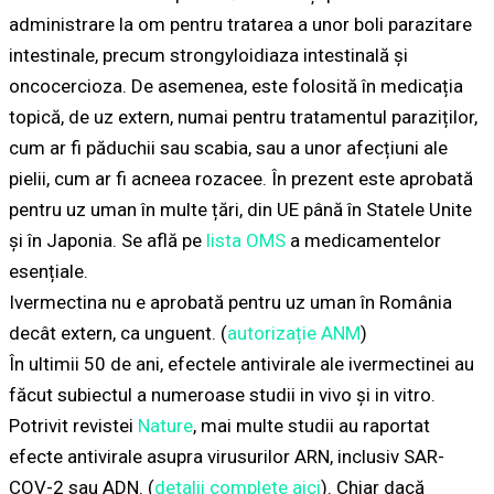
administrare la om pentru tratarea a unor boli parazitare
intestinale, precum strongyloidiaza intestinală și
oncocercioza. De asemenea, este folosită în medicația
topică, de uz extern, numai pentru tratamentul paraziților,
cum ar fi păduchii sau scabia, sau a unor afecțiuni ale
pielii, cum ar fi acneea rozacee. În prezent este aprobată
pentru uz uman în multe țări, din UE până în Statele Unite
și în Japonia. Se află pe
lista OMS
a medicamentelor
esențiale.
Ivermectina nu e aprobată pentru uz uman în România
decât extern, ca unguent. (
autorizație ANM
)
În ultimii 50 de ani, efectele antivirale ale ivermectinei au
făcut subiectul a numeroase studii in vivo și in vitro.
Potrivit revistei
Nature
, mai multe studii au raportat
efecte antivirale asupra virusurilor ARN, inclusiv SAR-
COV-2 sau ADN. (
detalii complete aici
). Chiar dacă