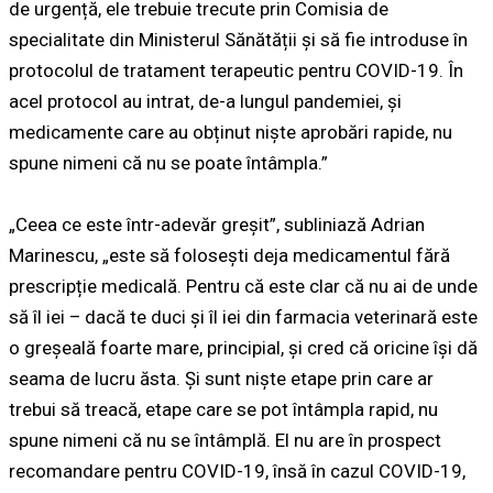
de urgență, ele trebuie trecute prin Comisia de
specialitate din Ministerul Sănătății și să fie introduse în
protocolul de tratament terapeutic pentru COVID-19. În
acel protocol au intrat, de-a lungul pandemiei, și
medicamente care au obținut niște aprobări rapide, nu
spune nimeni că nu se poate întâmpla.”
„Ceea ce este într-adevăr greșit”, subliniază Adrian
Marinescu, „este să folosești deja medicamentul fără
prescripție medicală. Pentru că este clar că nu ai de unde
să îl iei – dacă te duci și îl iei din farmacia veterinară este
o greșeală foarte mare, principial, și cred că oricine își dă
seama de lucru ăsta. Și sunt niște etape prin care ar
trebui să treacă, etape care se pot întâmpla rapid, nu
spune nimeni că nu se întâmplă. El nu are în prospect
recomandare pentru COVID-19, însă în cazul COVID-19,