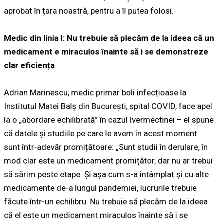
aprobat în țara noastră, pentru a îl putea folosi.
Medic din linia I: Nu trebuie să plecăm de la ideea că un
medicament e miraculos înainte să i se demonstreze
clar eficiența
Adrian Marinescu, medic primar boli infecțioase la
Institutul Matei Balș din București, spital COVID, face apel
la o „abordare echilibrată” în cazul Ivermectinei – el spune
că datele și studiile pe care le avem în acest moment
sunt într-adevăr promițătoare: „Sunt studii în derulare, în
mod clar este un medicament promițător, dar nu ar trebui
să sărim peste etape. Și așa cum s-a întâmplat și cu alte
medicamente de-a lungul pandemiei, lucrurile trebuie
făcute într-un echilibru. Nu trebuie să plecăm de la ideea
că el este un medicament miraculos înainte să i se