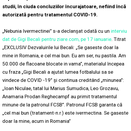
studii, în ciuda concluziilor încurajatoare, nefiind încă
autorizată pentru tratamentul COVID-19.
„Nebunia Ivermectinei” s-a declanșat odată cu un
interviu
dat de Gigi Becali pentru ziare.com, pe 17 ianuarie
. Titrat
„EXCLUSIV Dezvaluirile lui Becali: „Se gaseste doar la
mine in Romania, e cel mai bun. Eu am ser, nu pastila. Am
50.000 de flacoane blocate in vama”, materialul începea
cu fraza „Gigi Becali a ajutat lumea fotbalului sa se
vindece de COVID -19” și continua creditând „minunea”:
„Ioan Niculae, tatal lui Marius Sumudica, Leo Grozavu,
Anamaria Prodan Reghecampf au primit tratamentul
minune de la patronul FCSB”. Patronul FCSB garanta că
„cel mai bun (tratament-n.r.) este ivermectina. Se gaseste
doar la mine, acum in Romania”