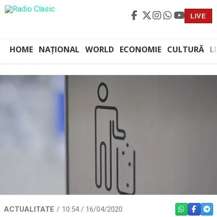
LIVE
HOME
NAȚIONAL
WORLD
ECONOMIE
CULTURĂ
L
ACTUALITATE
10:54 / 16/04/2020
WHATSAPP
FACEBO
TEL