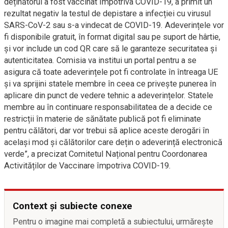
deținătorul a fost vaccinat împotriva COVID-19, a primit un
rezultat negativ la testul de depistare a infecției cu virusul
SARS-CoV-2 sau s-a vindecat de COVID-19. Adeverințele vor
fi disponibile gratuit, în format digital sau pe suport de hârtie,
și vor include un cod QR care să le garanteze securitatea și
autenticitatea. Comisia va institui un portal pentru a se
asigura că toate adeverințele pot fi controlate în întreaga UE
și va sprijini statele membre în ceea ce privește punerea în
aplicare din punct de vedere tehnic a adeverințelor. Statele
membre au în continuare responsabilitatea de a decide ce
restricții în materie de sănătate publică pot fi eliminate
pentru călători, dar vor trebui să aplice aceste derogări în
același mod și călătorilor care dețin o adeverință electronică
verde”, a precizat Comitetul Național pentru Coordonarea
Activităților de Vaccinare împotriva COVID-19.
Context și subiecte conexe
Pentru o imagine mai completă a subiectului, urmărește