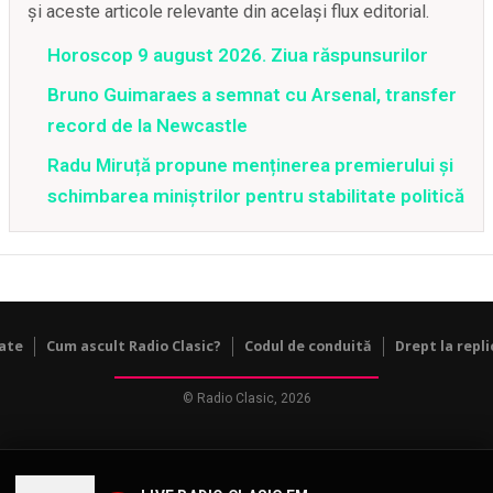
și aceste articole relevante din același flux editorial.
Horoscop 9 august 2026. Ziua răspunsurilor
Bruno Guimaraes a semnat cu Arsenal, transfer
record de la Newcastle
Radu Miruță propune menținerea premierului și
schimbarea miniștrilor pentru stabilitate politică
tate
Cum ascult Radio Clasic?
Codul de conduită
Drept la repli
© Radio Clasic, 2026