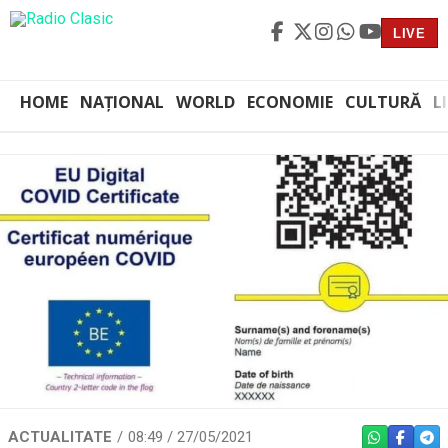
LIVE
HOME
NAȚIONAL
WORLD
ECONOMIE
CULTURĂ
L
ACTUALITATE
08:49 / 27/05/2021
WHATSAPP
FACEBO
TEL