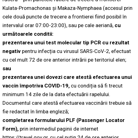
Kulata-Promachonas și Makaza-Nymphaea (accesul prin
cele două puncte de trecere a frontierei fiind posibil în
intervalul orar 07:00-23:00), sau pe cale aeriană,
cu
următoarele conditii:
prezentarea unui test molecular tip PCR cu rezultat
negativ
pentru infecția cu virusul SARS-CoV-2, efectuat
cu cel mult 72 de ore anterior intrării pe teritoriul elen;
sau
prezentarea unei dovezi care atestă efectuarea unui
vaccin împotriva COVID-19,
cu condiția să fi trecut
minimum 14 zile de la data efectuării rapelului.
Documentul care atestă efectuarea vaccinării trebuie să
fie redactat în limba engleză;
completarea formularului PLF (Passenger Locator
Form),
prin intermediul paginii de internet
https://travel.gov.gr, cu cel puțin 24 de ore anterior