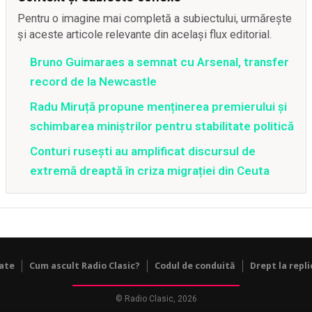
Pentru o imagine mai completă a subiectului, urmărește
și aceste articole relevante din același flux editorial.
Bruno Guimaraes a semnat cu Arsenal, transfer
record de la Newcastle
Radu Miruță propune menținerea premierului și
schimbarea miniștrilor pentru stabilitate politică
Conturi rusești au amplificat discursul de
extremă dreaptă în criza migrației din Ceuta
tate
Cum ascult Radio Clasic?
Codul de conduită
Drept la repli
© Radio Clasic, 2026