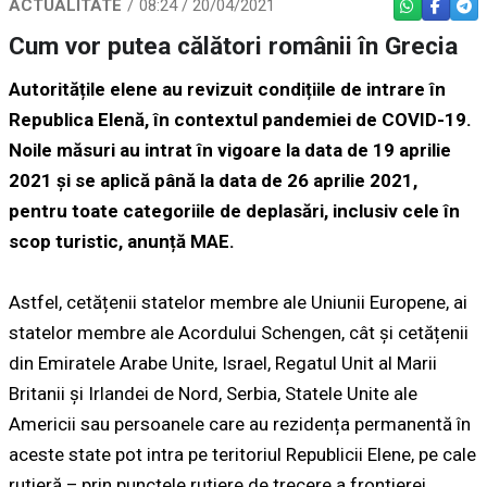
ACTUALITATE
08:24 / 20/04/2021
WHATSAPP
FACEBO
TEL
Cum vor putea călători românii în Grecia
Autoritățile elene au revizuit condițiile de intrare în
Republica Elenă, în contextul pandemiei de COVID-19.
Noile măsuri au intrat în vigoare la data de 19 aprilie
2021 și se aplică până la data de 26 aprilie 2021,
pentru toate categoriile de deplasări, inclusiv cele în
scop turistic, anunță MAE.
Astfel, cetățenii statelor membre ale Uniunii Europene, ai
statelor membre ale Acordului Schengen, cât și cetățenii
din Emiratele Arabe Unite, Israel, Regatul Unit al Marii
Britanii și Irlandei de Nord, Serbia, Statele Unite ale
Americii sau persoanele care au rezidența permanentă în
aceste state pot intra pe teritoriul Republicii Elene, pe cale
rutieră – prin punctele rutiere de trecere a frontierei