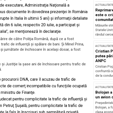
a de executare, Administraţia Naţională a
ACTUALITAT
Reprimare
epus documente în dovedirea prezenţei în România
este o cri
upte în Italia în ultimii 5 ani) şi informaţii detaliate
comunitate
din 6 iulie, respectiv 20 iulie, a participat şi
Măsurile stri
Statele Unit
alia”, se menţionează în declaraţie.
rândul cerce
mărire de către Poliţia Română, după ce a fost
afic de influenţă şi spălare de bani. Şi Minel Prina,
ACTUALITAT
 şi jumătate de închisoare în acelaşi dosar, a fost
Cristian 
putea păr
ANPC
i Justiţie la şase ani de închisoare pentru trafic de
Cristian Po
ă.
confruntă cu
de la conduc
 procurorii DNA, care îl acuzau de trafic de
u acte de comerţ incompatibile cu funcţiile ocupată
ACTUALITAT
Bolojan a
 ministru de Finanţe.
un avion d
judecat pentru complicitate la trafic de influenţă şi
Președintele
 Petruţ Şuşală, pentru complicitate la trafic de
Bolojan, a f
te la fals în înscrisuri sub semnătură privată,
clasa econom