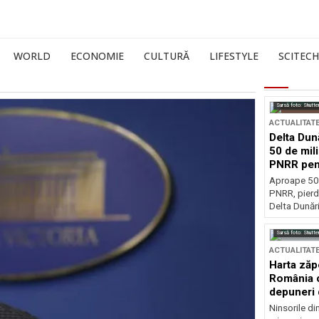
WORLD
ECONOMIE
CULTURĂ
LIFESTYLE
SCITECH
Sursă foto: Shutte
ACTUALITAT
Delta Dun
50 de mil
PNRR pen
esențiale
Aproape 50 
PNRR, pierdu
Delta Dunării
Sursă foto: Shutte
ACTUALITAT
Harta zăp
România c
depuneri 
Ninsorile di