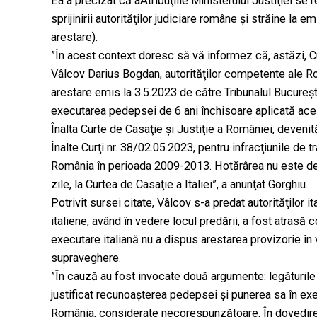
Ea a precizat că aAtribuţiile‭ ‬Ministerului‭ ‬Justiţiei‭ ‬se‭ ‬refer
‬sprijinirii‭ ‬‬autorităţilor‭ ‬judiciare‭ ‬române‭‭ ‬şi stră
arestare).‬
”În acest context doresc să vă informez că, astăzi, C
Vâlcov Darius Bogdan, autorităţilor competente ale R
arestare emis la 3.5.2023 de către Tribunalul Bucureşt
executarea pedepsei de 6 ani închisoare aplicată acest
Înalta Curte de Casaţie şi Justiţie a României, deveni
Înalte Curţi nr. 38/02.05.2023, pentru infracţiunile de t
România în perioada 2009-2013. Hotărârea nu este defi
zile, la Curtea de Casaţie a Italiei”, a anunţat Gorghiu.
Potrivit sursei citate, Vâlcov s-a predat autorităţilor i
italiene, având în vedere locul predării, a fost atrasă
executare italiană nu a dispus arestarea provizorie în v
supraveghere.
”În cauză au fost invocate două argumente: legăturile pe
justificat recunoaşterea pedepsei şi punerea sa în execu
România, considerate necorespunzătoare. În dovedire,