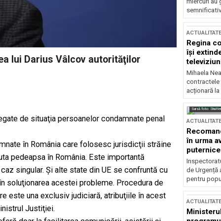
miercuri au 
semnificati
ACTUALITAT
Regina co
își extind
a lui Darius Vâlcov autorităţilor
televiziun
Mihaela Nea
contractele 
acționară la
Sursă foto: Shutte
ri legate de situaţia persoanelor condamnate penal
ACTUALITAT
Recomandă
în urma av
nate în România care‬ folosesc jurisdicţii străine
puternice
ecuta pedeapsa în România. ‭Este importantă
Inspectoratu
az‬ singular. Şi alte state din UE se confruntă cu
de Urgență 
pentru popula
i în soluţionarea acestei probleme. ‬‭Procedura de
este‬ una exclusiv judiciară‭, atribuţiile în acest
ACTUALITAT
nistrul Justiţiei.
Ministerul