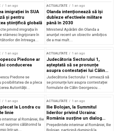
E
1 an ago
ACTUALITATE
1 an ago
a imigrației în SUA
Olanda intenționează să își
ză și pentru
dubleze efectivele militare
a științifică globală
până în 2030
cte privind imigrația în
Ministerul Apărării din Olanda a
e stârnesc îngrijorare în
anunțat recent un obiectiv ambițios
tătorilor din întreaga...
de a mai mult...
E
1 an ago
ACTUALITATE
1 an ago
Popescu Piedone ar
Judecătoria Sectorului 1,
ăsi conducerea
așteptată să se pronunțe
asupra contestației lui Călin
Georgescu privind controlul
pescu Piedone se
Judecătoria Sectorului 1 urmează să
judiciar
 posibilitatea de a pleca
se pronunțe luni asupra contestației
erea Autorității...
formulate de Călin Georgescu...
E
1 an ago
ACTUALITATE
1 an ago
 plecat la Londra cu
Ilie Bolojan, la Summitul
e linie
liderilor privind Ucraina:
România susține un dialog
 interimar al României, Ilie
transatlantic pentru securitate
ost surprins călătorind la
Președintele interimar al României, Ilie
și stabilitate
ic într-un...
Bolojan, participă duminică la