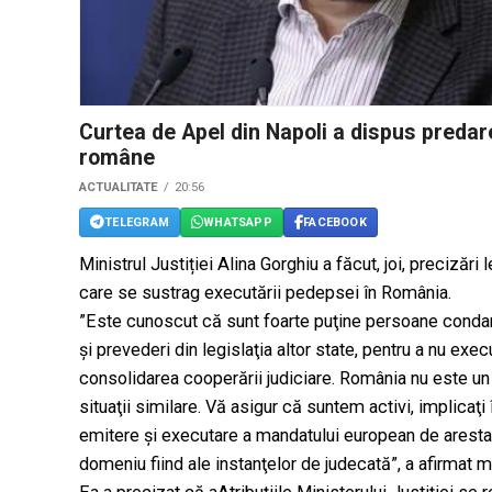
Curtea de Apel din Napoli a dispus predare
române
ACTUALITATE
20:56
TELEGRAM
WHATSAPP
FACEBOOK
Ministrul Justiției Alina Gorghiu a făcut, joi, preciză
care se sustrag executării pedepsei în România.
”‭Este cunoscut că sunt foarte puţine persoane condam
şi prevederi din legislaţia altor state, pentru a nu ex
consolidarea cooperării judiciare. România nu este un c
situaţii similare. ‭Vă asigur că suntem activi, implicaţ
emitere şi executare a mandatului european de arestare 
domeniu fiind ale instanţelor de‬ judecată”, a afirmat mi