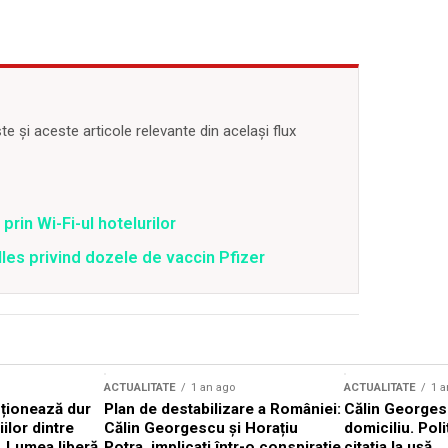
 și aceste articole relevante din același flux
prin Wi-Fi-ul hotelurilor
lles privind dozele de vaccin Pfizer
ACTUALITATE
1 an ago
ACTUALITATE
1 a
cționează dur
Plan de destabilizare a României:
Călin Georgesc
ilor dintre
Călin Georgescu și Horațiu
domiciliu. Poli
 „Lumea liberă
Potra, implicați într-o conspirație
citația la ușă