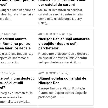
 interviurilor pentru
Sidex Galați: Investitori mari
-șefi
cer caietul de sarcini
stiției a stabilit perioada
Mai mulți investitori au solicitat
i desfășurate interviurile
caietul de sarcini pentru licitația
ile de...
combinatului siderurgic Liberty
Galați,...
E
6 luni ago
ACTUALITATE
6 luni ago
 Mediului anunță
Nicușor Dan anunță amânarea
n Romsilva pentru
discuțiilor despre șefii
 tăierilor ilegale
parchetelor
iului, Diana Buzoianu, a
Președintele Nicușor Dan a declarat
 speră ca săptămâna
că discuțiile privind numirile pentru
fie adoptată...
șefii parchetelor și serviciilor...
E
1 an ago
ACTUALITATE
1 an ago
te poți numi deștept
Ultimul sondaj comandat de
u că ai studii
Nicușor Dan
e!?
George Simion și Victor Ponta, în
fruntea sondajelor pentru alegerile
rvegia vs. România: De
prezidențiale ...
le superioare fac
 mentalitatea civică...