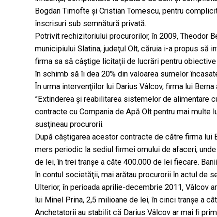
Bogdan Timofte şi Cristian Tomescu, pentru complicitate
înscrisuri sub semnătură privată.
Potrivit rechizitoriului procurorilor, în 2009, Theodor 
municipiului Slatina, judeţul Olt, căruia i-a propus să
firma sa să câştige licitaţii de lucrări pentru obiective 
în schimb să îi dea 20% din valoarea sumelor încasate
În urma intervenţiilor lui Darius Vâlcov, firma lui Berna 
”Extinderea şi reabilitarea sistemelor de alimentare cu
contracte cu Compania de Apă Olt pentru mai multe luc
susţineau procurorii.
După câştigarea acestor contracte de către firma lui B
mers periodic la sediul firmei omului de afaceri, unde
de lei, în trei tranşe a câte 400.000 de lei fiecare. B
în contul societăţii, mai arătau procurorii în actul de s
Ulterior, în perioada aprilie-decembrie 2011, Vâlcov ar
lui Minel Prina, 2,5 milioane de lei, în cinci tranşe a câ
Anchetatorii au stabilit că Darius Vâlcov ar mai fi pri