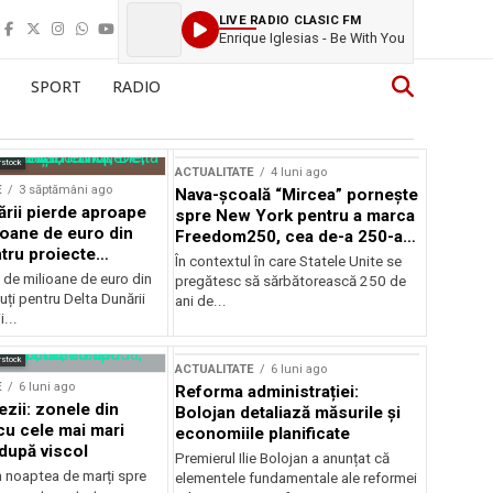
LIVE RADIO CLASIC FM
Enrique Iglesias - Be With You
SPORT
RADIO
rstock
ACTUALITATE
4 luni ago
E
3 săptămâni ago
Nava-școală “Mircea” pornește
ării pierde aproape
spre New York pentru a marca
ioane de euro din
Freedom250, cea de-a 250-a
tru proiecte
aniversare a Statelor Unite
În contextul în care Statele Unite se
de milioane de euro din
pregătesc să sărbătorească 250 de
ți pentru Delta Dunării
ani de...
...
rstock
ACTUALITATE
6 luni ago
E
6 luni ago
Reforma administrației:
ezii: zonele din
Bolojan detaliază măsurile și
u cele mai mari
economiile planificate
după viscol
Premierul Ilie Bolojan a anunțat că
n noaptea de marți spre
elementele fundamentale ale reformei