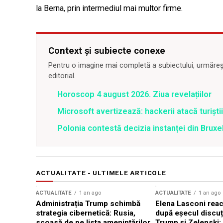
la Berna, prin intermediul mai multor firme.
Context și subiecte conexe
Pentru o imagine mai completă a subiectului, urmărește
editorial.
Horoscop 4 august 2026. Ziua revelațiilor
Microsoft avertizează: hackerii atacă turiștii 
Polonia contestă decizia instanței din Bruxe
ACTUALITATE - ULTIMELE ARTICOLE
ACTUALITATE
1 an ago
ACTUALITATE
1 an ago
Administrația Trump schimbă
Elena Lasconi rea
strategia cibernetică: Rusia,
după eșecul discuți
scoasă de pe lista amenințărilor
Trump și Zelenski: