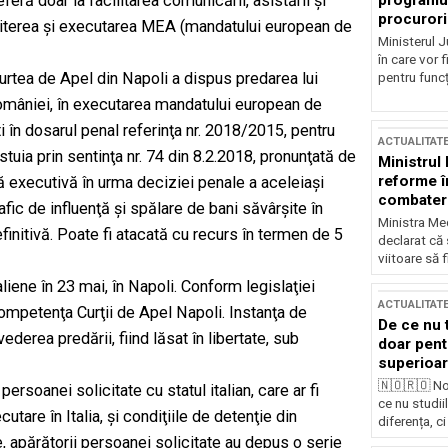
programul
ă‭ ‬doar‭ ‬‬la‭ ‬‬facilitarea‬ comunicării,‭ ‬asistării‭ ‬şi‭
procurori
ine la emiterea şi executarea MEA ‭(mandatului european de
Ministerul Ju
în care vor f
urtea de Apel din Napoli a dispus predarea lui
pentru funcți
omâniei, în executarea mandatului european de
i în dosarul penal referinţa nr. 2018/2015, pentru
ACTUALITAT
uia prin sentinţa nr. 74 din 8.2.2018, pronunţată de
Ministrul
reforme î
tă executivă în urma deciziei penale a aceleiaşi
combaterea
rafic de influenţă şi spălare de bani săvârşite în
Ministra Med
nitivă. Poate fi atacată cu recurs în termen de 5
declarat că
viitoare să 
taliene în 23 mai, în Napoli. Conform legislaţiei
ACTUALITAT
 competenţa Curţii de Apel Napoli. Instanţa de
De ce nu 
ederea predării, fiind lăsat în libertate, sub
doar pentr
superioar
🇳🇴🇷🇴 No
rsoanei solicitate cu statul italian, care ar fi
ce nu studii
tare în Italia, şi condiţiile de detenţie din
diferența, ci
 apărătorii persoanei solicitate au depus o serie