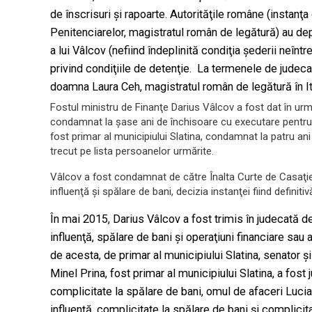
de înscrisuri şi rapoarte. Autorităţile române (instanţ
Penitenciarelor, magistratul român de legătură) au d
a lui Vâlcov (nefiind îndeplinită condiţia şederii neîntrer
privind condiţiile de detenţie. La termenele de judecată 
doamna Laura Ceh, magistratul român de legătură în It
Fostul ministru de Finanţe Darius Vâlcov a fost dat în ur
condamnat la şase ani de închisoare cu executare pentru tr
fost primar al municipiului Slatina, condamnat la patru ani
trecut pe lista persoanelor urmărite.
Vâlcov a fost condamnat de către Înalta Curte de Casaţie ş
influenţă şi spălare de bani, decizia instanţei fiind definitiv
În mai 2015, Darius Vâlcov a fost trimis în judecată de
influenţă, spălare de bani şi operaţiuni financiare sa
de acesta, de primar al municipiului Slatina, senator şi
Minel Prina, fost primar al municipiului Slatina, a fost 
complicitate la spălare de bani, omul de afaceri Lucian
influenţă, complicitate la spălare de bani şi complicita