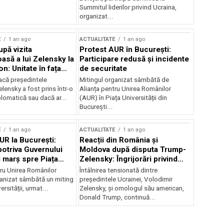
Summitul liderilor privind Ucraina,
organizat...
E
1 an ago
ACTUALITATE
1 an ago
upă vizita
Protest AUR în București:
asă a lui Zelensky la
Participare redusă și incidente
n: Unitate în fața
de securitate
inii
acă președintele
Mitingul organizat sâmbătă de
lensky a fost prins într-o
Alianța pentru Unirea Românilor
lomatică sau dacă ar...
(AUR) în Piața Universității din
București...
E
1 an ago
ACTUALITATE
1 an ago
UR la București:
Reacții din România și
potriva Guvernului
Moldova după disputa Trump-
i marș spre Piața
Zelensky: Îngrijorări privind
securitatea regională
tru Unirea Românilor
Întâlnirea tensionată dintre
anizat sâmbătă un miting
președintele Ucrainei, Volodimir
ersității, urmat...
Zelensky, și omologul său american,
Donald Trump, continuă...