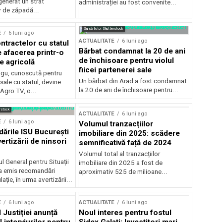
generat un strat
administrației au fost convenite...
v de zăpadă...
Sursă foto: Shutterstock
E
6 luni ago
ACTUALITATE
6 luni ago
ntractelor cu statul
Bărbat condamnat la 20 de ani
e afacerea printr-o
de închisoare pentru violul
e agricolă
fiicei partenerei sale
gu, cunoscută pentru
Un bărbat din Arad a fost condamnat
sale cu statul, devine
la 20 de ani de închisoare pentru...
 Agro TV, o...
rstock
ACTUALITATE
6 luni ago
E
6 luni ago
Volumul tranzacțiilor
rile ISU București
imobiliare din 2025: scădere
ertizării de ninsori
semnificativă față de 2024
Volumul total al tranzacțiilor
l General pentru Situații
imobiliare din 2025 a fost de
a emis recomandări
aproximativ 525 de milioane...
ție, în urma avertizării...
E
6 luni ago
ACTUALITATE
6 luni ago
 Justiției anunță
Noul interes pentru fostul