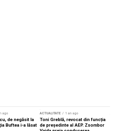
n ago
ACTUALITATE
1 an ago
ACTUALITATE
u, de negăsit la
Toni Greblă, revocat din funcția
Ilie Boloj
ția Buftea i-a lăsat
de președinte al AEP. Zsombor
alegerilor
Vajda preia conducerea
constituți