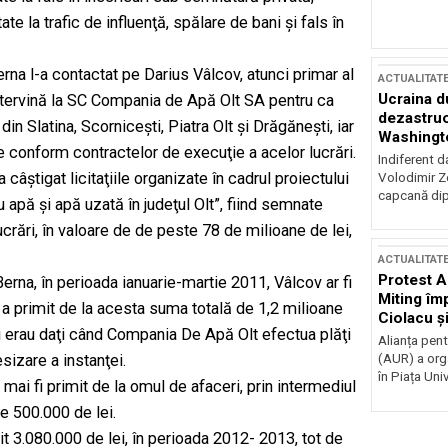
 la trafic de influenţă, spălare de bani şi fals în
Berna l-a contactat pe Darius Vâlcov, atunci primar al
ACTUALITAT
Ucraina d
 intervină la SC Compania de Apă Olt SA pentru ca
dezastruo
din Slatina, Scorniceşti, Piatra Olt şi Drăgăneşti, iar
Washingto
 conform contractelor de execuţie a acelor lucrări.
incertitud
Indiferent d
a câştigat licitaţiile organizate în cadrul proiectului
Volodimir Ze
capcană dip
 apă şi apă uzată în judeţul Olt”, fiind semnate
rări, în valoare de de peste 78 de milioane de lei,
ACTUALITAT
Protest A
erna, în perioada ianuarie-martie 2011, Vâlcov ar fi
Miting îm
 a primit de la acesta suma totală de 1,2 milioane
Ciolacu ș
anii erau daţi când Compania De Apă Olt efectua plăţi
Victoriei
Alianța pen
(AUR) a org
esizare a instanţei.
în Piața Univ
 mai fi primit de la omul de afaceri, prin intermediul
te 500.000 de lei.
mit 3.080.000 de lei, în perioada 2012- 2013, tot de