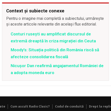
Context și subiecte conexe
Pentru o imagine mai completă a subiectului, urmărește
și aceste articole relevante din același flux editorial.
Conturi rusești au amplificat discursul de
extremă dreaptă în criza migrației din Ceuta
Moody’s: Situația politică din România riscă să
afecteze consolidarea fiscală
Nicușor Dan reafirmă angajamentul României de
a adopta moneda euro
tate
Cum ascult Radio Clasic?
Codul de conduită
Drept la repli