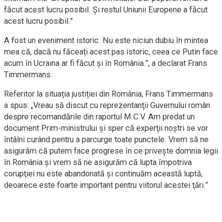
făcut acest lucru posibil. Și restul Uniunii Europene a făcut
acest lucru posibil.”
A fost un eveniment istoric. Nu este niciun dubiu în mintea
mea că, dacă nu făceați acest pas istoric, ceea ce Putin face
acum în Ucraina ar fi făcut și în România.”, a declarat Frans
Timmermans.
Referitor la situația justiției din România, Frans Timmermans
a spus: „Vreau să discut cu reprezentanţii Guvernului român
despre recomandările din raportul M.C.V. Am predat un
document Prim-ministrului şi sper că experţii noştri se vor
întâlni curând pentru a parcurge toate punctele. Vrem să ne
asigurăm că putem face progrese în ce priveşte domnia legii
în România şi vrem să ne asigurăm că lupta împotriva
corupţiei nu este abandonată şi continuăm această luptă,
deoarece este foarte important pentru viitorul acestei ţări.”