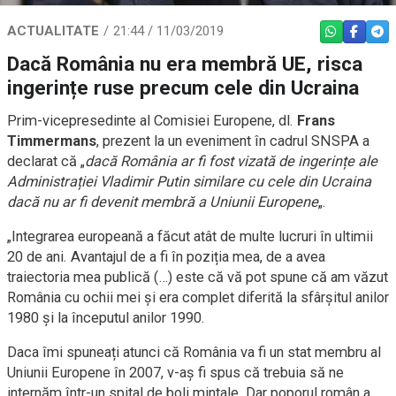
ACTUALITATE
21:44 / 11/03/2019
WHATSAPP
FACEBO
TEL
Dacă România nu era membră UE, risca
ingerințe ruse precum cele din Ucraina
Prim-vicepresedinte al Comisiei Europene, dl.
Frans
Timmermans
, prezent la un eveniment în cadrul SNSPA a
declarat că „
dacă România ar fi fost vizată de ingerințe ale
Administrației Vladimir Putin similare cu cele din Ucraina
dacă nu ar fi devenit membră a Uniunii Europene
„.
„Integrarea europeană a făcut atât de multe lucruri în ultimii
20 de ani. Avantajul de a fi în poziția mea, de a avea
traiectoria mea publică (…) este că vă pot spune că am văzut
România cu ochii mei și era complet diferită la sfârșitul anilor
1980 și la începutul anilor 1990.
Daca îmi spuneați atunci că România va fi un stat membru al
Uniunii Europene în 2007, v-aș fi spus că trebuia să ne
internăm într-un spital de boli mintale. Dar poporul român a