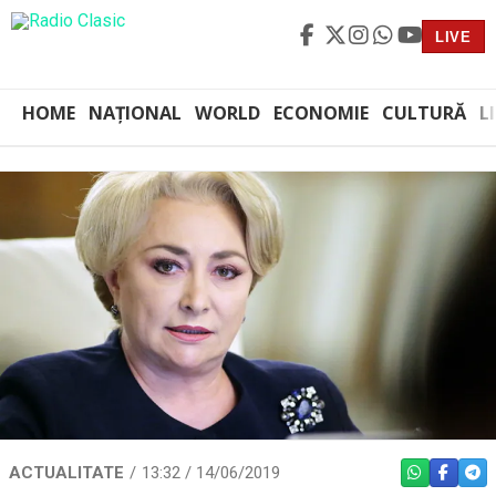
LIVE
HOME
NAȚIONAL
WORLD
ECONOMIE
CULTURĂ
L
ACTUALITATE
13:32 / 14/06/2019
WHATSAPP
FACEBO
TEL