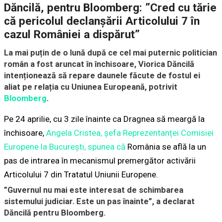
Dăncilă, pentru Bloomberg: ”Cred cu tărie
că pericolul declanșării Articolului 7 în
cazul României a dispărut”
La mai puțin de o lună după ce cel mai puternic politician
român a fost aruncat în închisoare, Viorica Dăncilă
intenționează să repare daunele făcute de fostul ei
aliat pe relația cu Uniunea Europeană, potrivit
Bloomberg
.
Pe 24 aprilie, cu 3 zile înainte ca Dragnea să meargă la
închisoare,
Angela Cristea, șefa Reprezentanței Comisiei
Europene la București, spunea că
România se află la un
pas de intrarea în mecanismul premergător activării
Articolului 7 din Tratatul Uniunii Europene.
”Guvernul nu mai este interesat de schimbarea
sistemului judiciar. Este un pas înainte”, a declarat
Dăncilă pentru Bloomberg.