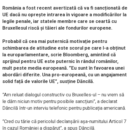
România a fost recent avertizată că va fi sancționată de
UE dacă nu oprește intrarea în vigoare a modificărilor la
legile penale, iar statele membre care se ceartă cu
Bruxellesul riscă și tăieri ale fondurilor europene.
Probabil că cea mai puternică motivație pentru
schimbarea de atitudine este scorul pe care l-a obținut
la europarlamentare, scrie Bloomberg, amintind că
sprijinul pentru UE este puternic în rândul românilor,
mult peste media europeană. ”Eu sunt în favoarea unei
abordări diferite. Una pro-europeană, cu un angajament
solid față de valorile UE”, susține Dăncilă.
”Am reluat dialogul constructiv cu Bruxelles-ul – nu vrem să
le dăm niciun motiv pentru posibile sancțiuni”, a declarat
Dăncilă într-un interviu telefonic pentru publicația americană.
”Cred cu tărie că pericolul declanșării așa-numitului Articol 7
în cazul României a dispărut”, a spus Dăncilă.