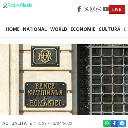
LIVE
HOME
NAȚIONAL
WORLD
ECONOMIE
CULTURĂ
L
ACTUALITATE
15:29 / 13/04/2022
WHATSAPP
FACEBO
TEL