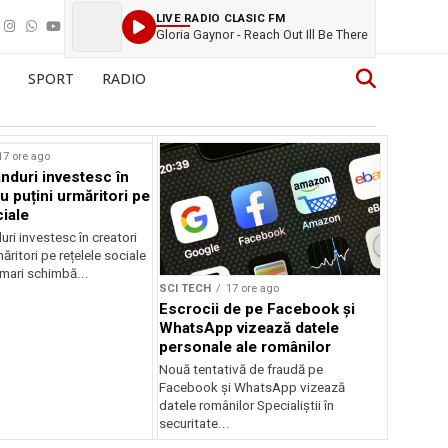
LIVE RADIO CLASIC FM
Gloria Gaynor - Reach Out Ill Be There
SPORT
RADIO
rstock
17 ore ago
anduri investesc în
u puțini urmăritori pe
ciale
uri investesc în creatori
ăritori pe rețelele sociale
mari schimbă...
SCI TECH
17 ore ago
Escrocii de pe Facebook și
WhatsApp vizează datele
personale ale românilor
Nouă tentativă de fraudă pe
Facebook și WhatsApp vizează
datele românilor Specialiștii în
securitate...