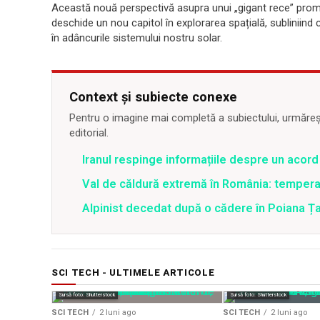
Această nouă perspectivă asupra unui „gigant rece” promit
deschide un nou capitol în explorarea spațială, subliniin
în adâncurile sistemului nostru solar.
Context și subiecte conexe
Pentru o imagine mai completă a subiectului, urmărește
editorial.
Iranul respinge informațiile despre un aco
Val de căldură extremă în România: temperat
Alpinist decedat după o cădere în Poiana Țapu
SCI TECH - ULTIMELE ARTICOLE
Sursă foto: Shutterstock
Sursă foto: Shutterstock
SCI TECH
2 luni ago
SCI TECH
2 luni ago