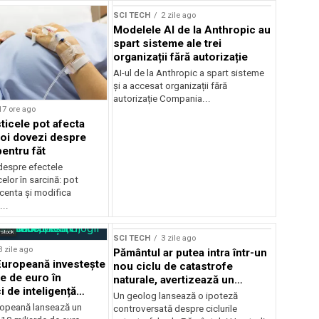
SCI TECH
2 zile ago
Modelele AI de la Anthropic au
spart sisteme ale trei
organizații fără autorizație
AI-ul de la Anthropic a spart sisteme
și a accesat organizații fără
autorizație Compania...
17 ore ago
ticele pot afecta
noi dovezi despre
pentru făt
despre efectele
elor în sarcină: pot
centa și modifica
..
rstock
SCI TECH
3 zile ago
3 zile ago
Pământul ar putea intra într-un
uropeană investește
nou ciclu de catastrofe
de de euro în
naturale, avertizează un
i de inteligență
geolog
Un geolog lansează o ipoteză
opeană lansează un
controversată despre ciclurile