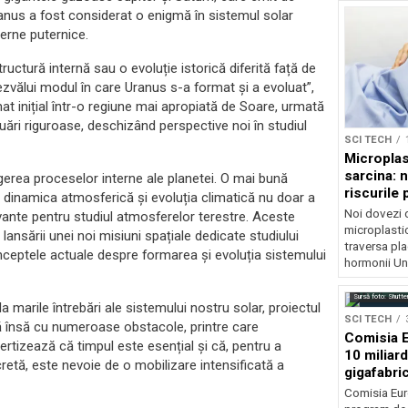
anus a fost considerat o enigmă în sistemul solar
terne puternice.
ctură internă sau o evoluție istorică diferită față de
ezvălui modul în care Uranus s-a format și a evoluat”,
t inițial într-o regiune mai apropiată de Soare, urmată
ări riguroase, deschizând perspective noi în studiul
SCI TECH
Microplas
sarcina: 
egerea proceselor interne ale planetei. O mai bună
riscurile 
 dinamica atmosferică și evoluția climatică nu doar a
Noi dovezi 
elevante pentru studiul atmosferelor terestre. Aceste
microplastic
lansării unei noi misiuni spațiale dedicate studiului
traversa pla
onceptele actuale despre formarea și evoluția sistemului
hormonii Un.
Sursă foto: Shutte
 la marile întrebări ale sistemului nostru solar, proiectul
SCI TECH
ă însă cu numeroase obstacole, printre care
Comisia E
vertizează că timpul este esențial și că, pentru a
10 miliar
retă, este nevoie de o mobilizare intensificată a
gigafabric
artificială
Comisia Eur