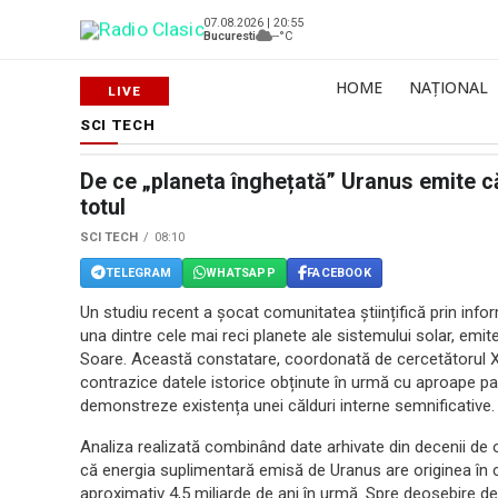
07.08.2026 | 20:55
Bucuresti
--°C
HOME
NAȚIONAL
SCI TECH
De ce „planeta înghețată” Uranus emite 
totul
SCI TECH
08:10
TELEGRAM
WHATSAPP
FACEBOOK
Un studiu recent a șocat comunitatea științifică prin in
una dintre cele mai reci planete ale sistemului solar, emi
Soare. Această constatare, coordonată de cercetătorul X
contrazice datele istorice obținute în urmă cu aproape pa
demonstreze existența unei călduri interne semnificative.
Analiza realizată combinând date arhivate din decenii de
că energia suplimentară emisă de Uranus are originea în c
aproximativ 4,5 miliarde de ani în urmă. Spre deosebire de