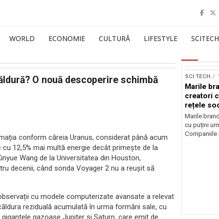
WORLD
ECONOMIE
CULTURĂ
LIFESTYLE
SCITECH
Sursă foto: Shutte
SCI TECH
căldură? O nouă descoperire schimbă
Marile br
creatori c
rețele so
Marile brand
cu puțini urm
Companiile 
formația conform căreia Uranus, considerat până acum
te cu 12,5% mai multă energie decât primește de la
inyue Wang de la Universitatea din Houston,
tru decenii, când sonda Voyager 2 nu a reușit să
 observații cu modele computerizate avansate a relevat
ăldura reziduală acumulată în urma formării sale, cu
 gigantele gazoase Jupiter și Saturn, care emit de