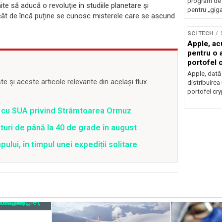
program de 
e să aducă o revoluție în studiile planetare și
pentru „giga
d cât de încă puține se cunosc misterele care se ascund
SCI TECH
Apple, ac
pentru o a
portofel 
Apple, dată 
 și aceste articole relevante din același flux
distribuirea 
portofel cry
rd cu SUA privind Strâmtoarea Ormuz
uri de până la 40 de grade în august
lui, în timpul unei expediții solitare