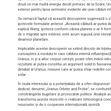
două ori mai multă energie decât primesc de la Soare, Ur
exterior pentru lipsa semnelor evidente ale unei călduri in
Se remarcă faptul că această descoperire sugerează o stru
ipotezele formulate anterior. „Această căldură ar putea d
explică Wang. Ipoteza conform căreia planeta s-ar fi forma
de o migrație spre exterior, este acum supusă unei reevalu
dinamicii planetare.
Implicatiile acestei descoperiri se extind dincolo de înțel
cunoaștere a modului în care căldura internă influențează
Uranus, ci și a altor corpuri cerești, poate oferi indicii r
rezultate ar putea constitui un argument solid în favoarea 
detaliat al Uranus, misiune care ar putea chiar redefini c
solar.
În ciuda interesului și a potențialului de a oferi răspunsuri
dedicat, denumit „Uranus Orbiter and Probe”, se confrunt
constrângerile bugetare și provocările politice. Analiștii a
transforma aceste teorii într-o realizare tehnologică conc
resurselor și de o cooperare internațională sporită.