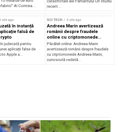
10 miliarde de euro
catastrofale ale Pământului Un studiu
fabrici” AI Comisia...
recent...
5 zile ago
SCI TECH
5 zile ago
uzată în instanță
Andreea Marin avertizează
plicație falsă de
românii despre fraudele
crypto
online cu criptomonede
folosindu-i imaginea
în judecată pentru
Păcăleli online: Andreea Marin
unei aplicații false de
avertizează românii despre fraudele
pto Apple a...
cu criptomonede Andreea Marin,
cunoscută vedetă...
SCI TECH
Rotația P