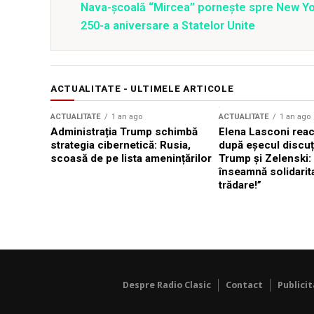
Nava-școală “Mircea” pornește spre New Y
250-a aniversare a Statelor Unite
ACTUALITATE - ULTIMELE ARTICOLE
ACTUALITATE
1 an ago
ACTUALITATE
1 an ago
Administrația Trump schimbă
Elena Lasconi rea
strategia cibernetică: Rusia,
după eșecul discuți
scoasă de pe lista amenințărilor
Trump și Zelenski:
înseamnă solidarit
trădare!”
Despre Radio Clasic
Contact
Publici