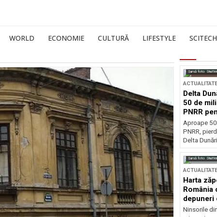
WORLD
ECONOMIE
CULTURĂ
LIFESTYLE
SCITECH
Sursă foto: Shutte
ACTUALITAT
Delta Dun
50 de mil
PNRR pen
esențiale
Aproape 50 
PNRR, pierdu
Delta Dunării
Sursă foto: Shutte
ACTUALITAT
Harta zăp
România c
depuneri 
Ninsorile di