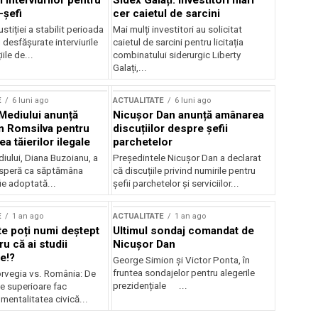
 interviurilor pentru
Sidex Galați: Investitori mari
-șefi
cer caietul de sarcini
stiției a stabilit perioada
Mai mulți investitori au solicitat
i desfășurate interviurile
caietul de sarcini pentru licitația
ile de...
combinatului siderurgic Liberty
Galați,...
E
6 luni ago
ACTUALITATE
6 luni ago
 Mediului anunță
Nicușor Dan anunță amânarea
n Romsilva pentru
discuțiilor despre șefii
 tăierilor ilegale
parchetelor
iului, Diana Buzoianu, a
Președintele Nicușor Dan a declarat
 speră ca săptămâna
că discuțiile privind numirile pentru
fie adoptată...
șefii parchetelor și serviciilor...
E
1 an ago
ACTUALITATE
1 an ago
te poți numi deștept
Ultimul sondaj comandat de
u că ai studii
Nicușor Dan
e!?
George Simion și Victor Ponta, în
fruntea sondajelor pentru alegerile
rvegia vs. România: De
prezidențiale ...
le superioare fac
 mentalitatea civică...