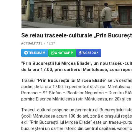
Se reiau traseele-culturale „Prin Bucureşti
ACTUALITATE
12:27
TELEGRAM
WHATSAPP
FACEBOOK
"Prin Bucureştii lui Mircea Eliade", un nou traseu-cul
de la ora 17.00, prin cartierul Mântuleasa, zonă reper
Traseul "
Prin Bucureştii lui Mircea Eliade
” se va desfăş
aprilie, de la ora 17.00, în perimetrul străzilor: Mântulea
Romano – Sf. Ştefan – Plantelor Negustori – Dumitru Stăn
pornire Biserica Mântuleasa (str. Mântuleasa, nr. 20) şi ca p
Traseul-cultural propune un perimetru al Bucureştiului istor
Şcolii Mântuleasa acum 100 de ani, zonă a oraşului regăsit
exil. "Prin Bucureştii lui Mircea Eliade” este un traseu-c
bucureşteni un cartier istoric din centrul capitalei, valori