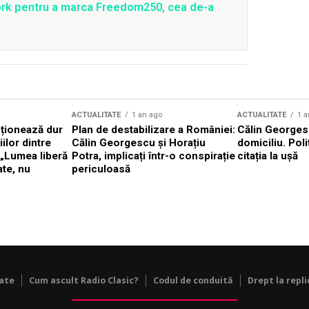
ork pentru a marca Freedom250, cea de-a
ACTUALITATE
1 an ago
ACTUALITATE
1 a
cționează dur
Plan de destabilizare a României:
Călin Georgesc
ilor dintre
Călin Georgescu și Horațiu
domiciliu. Poli
 „Lumea liberă
Potra, implicați într-o conspirație
citația la ușă
ate, nu
periculoasă
tate
Cum ascult Radio Clasic?
Codul de conduită
Drept la repli