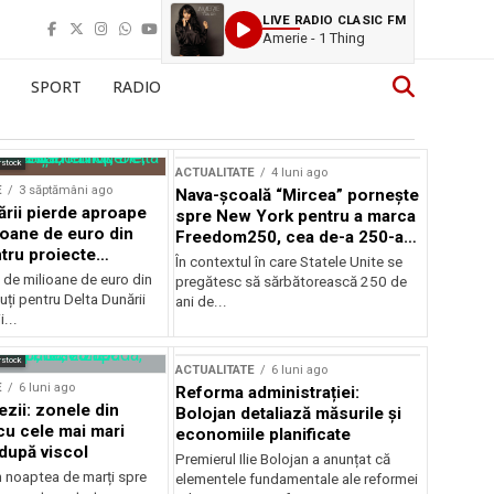
LIVE RADIO CLASIC FM
Amerie - 1 Thing
SPORT
RADIO
rstock
ACTUALITATE
4 luni ago
E
3 săptămâni ago
Nava-școală “Mircea” pornește
ării pierde aproape
spre New York pentru a marca
ioane de euro din
Freedom250, cea de-a 250-a
tru proiecte
aniversare a Statelor Unite
În contextul în care Statele Unite se
de milioane de euro din
pregătesc să sărbătorească 250 de
ți pentru Delta Dunării
ani de...
...
rstock
ACTUALITATE
6 luni ago
E
6 luni ago
Reforma administrației:
ezii: zonele din
Bolojan detaliază măsurile și
u cele mai mari
economiile planificate
după viscol
Premierul Ilie Bolojan a anunțat că
n noaptea de marți spre
elementele fundamentale ale reformei