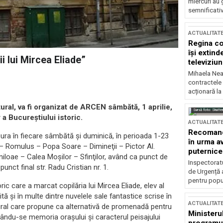
miercuri au 
semnificati
ACTUALITAT
Regina co
își extind
i lui Mircea Eliade”
televiziun
Mihaela Nea
contractele 
acționară la
tural, va fi organizat de ARCEN sâmbătă, 1 aprilie,
Sursă foto: Shutte
 a Bucureştiului istoric.
ACTUALITAT
Recomandă
ura în fiecare sâmbătă şi duminică, în perioada 1-23
în urma av
sa – Romulus – Popa Soare – Dimineţii – Pictor Al.
puternice
iloae – Calea Moşilor – Sfinţilor, având ca punct de
Inspectoratu
unct final str. Radu Cristian nr. 1.
de Urgență 
pentru popula
ic care a marcat copilăria lui Mircea Eliade, elev al
ă şi în multe dintre nuvelele sale fantastice scrise în
ACTUALITAT
ultural care propune ca alternativă de promenadă pentru
Ministerul
ficându-se memoria oraşului şi caracterul peisajului