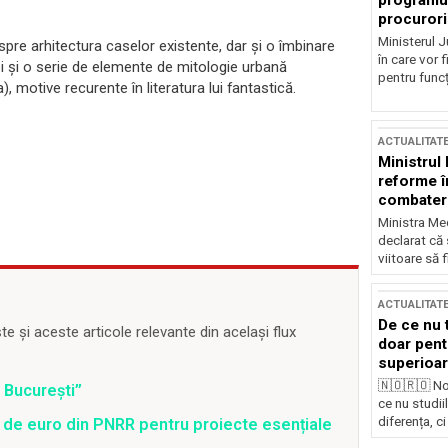
programul
procurori
Ministerul Ju
espre arhitectura caselor existente, dar şi o îmbinare
în care vor f
iei şi o serie de elemente de mitologie urbană
pentru funcți
ra), motive recurente în literatura lui fantastică.
ACTUALITAT
Ministrul
reforme î
combaterea
Ministra Med
declarat că
viitoare să 
ACTUALITAT
De ce nu 
 și aceste articole relevante din același flux
doar pentr
superioar
🇳🇴🇷🇴 No
 București”
ce nu studii
diferența, ci
 de euro din PNRR pentru proiecte esențiale