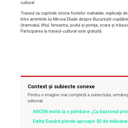
cultural.
Traseul va cuprinde istoria fostelor mahalale, explicaţii d
între amintirile lui Mircea Eliade despre Bucureştii copilăr
(tramvaiul, liftul, fereastra, podul şi pivniţa, scara şi trăsu
Participarea la traseul-cultural este gratuită.
Context și subiecte conexe
Pentru o imagine mai completă a subiectului, urmărește
editorial.
ARCEN invită la o plimbare „Cu bastonul prin
Delta Dunării pierde aproape 50 de milioane