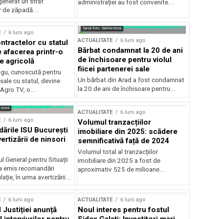
generat un strat
administrației au fost convenite...
v de zăpadă...
Sursă foto: Shutterstock
E
6 luni ago
ACTUALITATE
6 luni ago
ntractelor cu statul
Bărbat condamnat la 20 de ani
e afacerea printr-o
de închisoare pentru violul
e agricolă
fiicei partenerei sale
gu, cunoscută pentru
Un bărbat din Arad a fost condamnat
sale cu statul, devine
la 20 de ani de închisoare pentru...
 Agro TV, o...
rstock
ACTUALITATE
6 luni ago
E
6 luni ago
Volumul tranzacțiilor
rile ISU București
imobiliare din 2025: scădere
ertizării de ninsori
semnificativă față de 2024
Volumul total al tranzacțiilor
l General pentru Situații
imobiliare din 2025 a fost de
a emis recomandări
aproximativ 525 de milioane...
ție, în urma avertizării...
E
6 luni ago
ACTUALITATE
6 luni ago
 Justiției anunță
Noul interes pentru fostul