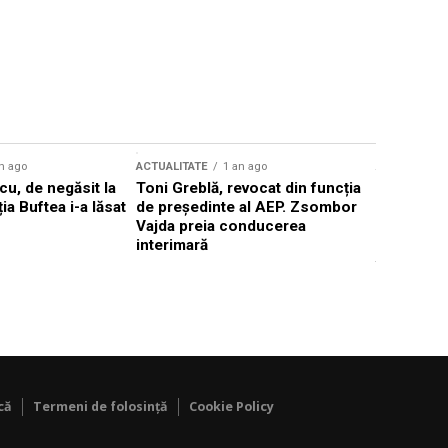
n ago
ACTUALITATE
1 an ago
ACTUALITATE
u, de negăsit la
Toni Greblă, revocat din funcția
Ilie Boloj
ția Buftea i-a lăsat
de președinte al AEP. Zsombor
alegerilor
Vajda preia conducerea
constituți
interimară
concentră
viitoarelo
că
Termeni de folosință
Cookie Policy